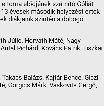
 e torna elődjének számító Góliát
12-13 évesek második helyezést értek
ek diákjaink szintén a dobogó
éth Júlió, Horváth Máté, Nagy
ntal Richárd, Kovács Patrik, Liszkai
Takács Balázs, Kajtár Bence, Giczi
é, Görgics Márk, Vaskovits Gergő,