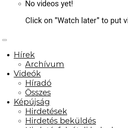
No videos yet!
Click on "Watch later" to put 
Hírek
Archívum
Videók
Híradó
Összes
Képújság
Hirdetések
Hirdetés beküldés