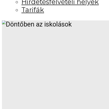
Hirdetésfelvételi helyek
Tarifák