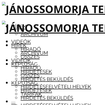
HÍREK
ARCHÍVUM
VIDEÓK
HÍREK
HÍRADÓ
ARCHÍVUM
ÖSSZES
VIDEÓK
KÉPÚJSÁG
HÍRADÓ
HIRDETÉSEK
ÖSSZES
HIRDETÉS BEKÜLDÉS
KÉPÚJSÁG
HIRDETÉSFELVÉTELI HELYEK
HIRDETÉSEK
TARIFÁK
HIRDETÉS BEKÜLDÉS
···