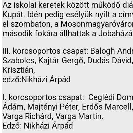
Az iskolai keretek között működő diá
Kupát. Idén pedig esélyük nyílt a cí
el szombaton, a Mosonmagyaróváron r
második fokára állhattak a Jobaházá
III. korcsoportos csapat: Balogh And
Szabolcs, Kajtár Gergő, Dudás Dávid,
Krisztián,
edző:Nikházi Árpád
I. korcsoportos csapat: Ceglédi Dom
Ádám, Majtényi Péter, Erdős Marcell
Varga Richárd, Varga Martin.
Edző: Nikházi Árpád