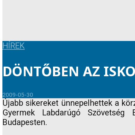
HÍREK
DÖNTŐBEN AZ ISK
2009-05-30
Újabb sikereket ünnepelhettek a körz
Gyermek Labdarúgó Szövetség B
Budapesten.