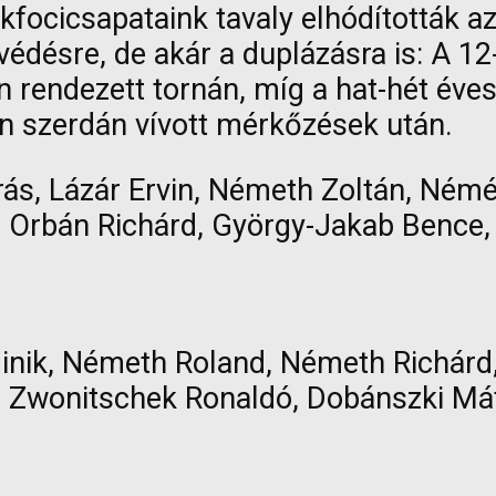
kfocicsapataink tavaly elhódították az
mvédésre, de akár a duplázásra is: A 
endezett tornán, míg a hat-hét éves
n szerdán vívott mérkőzések után.
rás, Lázár Ervin, Németh Zoltán, Ném
 Orbán Richárd, György-Jakab Bence, A
inik, Németh Roland, Németh Richárd, 
, Zwonitschek Ronaldó, Dobánszki Mát