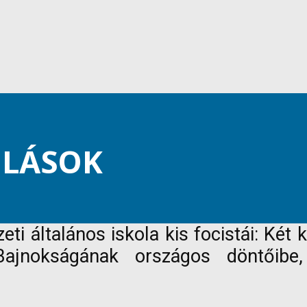
OLÁSOK
eti általános iskola kis focistái: Két
ajnokságának országos döntőibe,