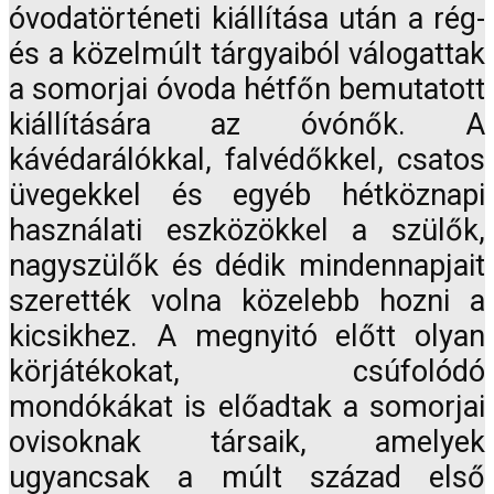
óvodatörténeti kiállítása után a rég-
és a közelmúlt tárgyaiból válogattak
a somorjai óvoda hétfőn bemutatott
kiállítására az óvónők. A
kávédarálókkal, falvédőkkel, csatos
üvegekkel és egyéb hétköznapi
használati eszközökkel a szülők,
nagyszülők és dédik mindennapjait
szerették volna közelebb hozni a
kicsikhez. A megnyitó előtt olyan
körjátékokat, csúfolódó
mondókákat is előadtak a somorjai
ovisoknak társaik, amelyek
ugyancsak a múlt század első