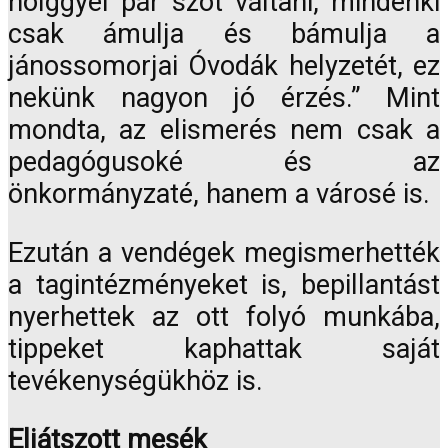
hölggyel pár szót váltani, mindenki
csak ámulja és bámulja a
jánossomorjai Óvodák helyzetét, ez
nekünk nagyon jó érzés.” Mint
mondta, az elismerés nem csak a
pedagógusoké és az
önkormányzaté, hanem a városé is.
Ezután a vendégek megismerhették
a tagintézményeket is, bepillantást
nyerhettek az ott folyó munkába,
tippeket kaphattak saját
tevékenységükhöz is.
Eljátszott mesék