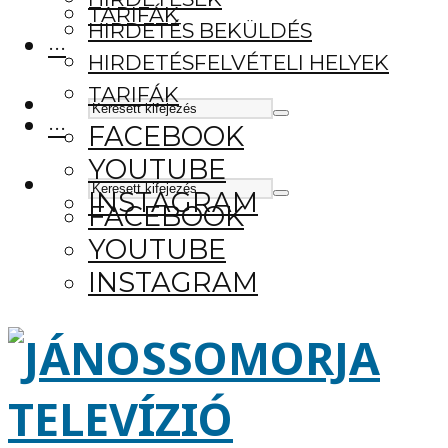
TARIFÁK
HIRDETÉS BEKÜLDÉS
···
HIRDETÉSFELVÉTELI HELYEK
TARIFÁK
···
FACEBOOK
YOUTUBE
INSTAGRAM
FACEBOOK
YOUTUBE
INSTAGRAM