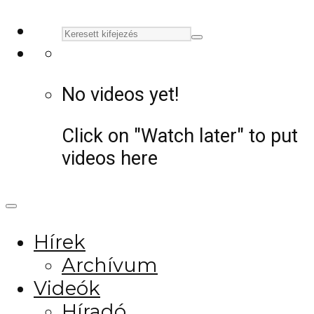
No videos yet!
Click on "Watch later" to put
videos here
Hírek
Archívum
Videók
Híradó