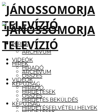
HÍREK
ARCHÍVUM
VIDEÓK
HÍREK
HÍRADÓ
ARCHÍVUM
ÖSSZES
VIDEÓK
KÉPÚJSÁG
HÍRADÓ
HIRDETÉSEK
ÖSSZES
HIRDETÉS BEKÜLDÉS
KÉPÚJSÁG
HIRDETÉSFELVÉTELI HELYEK
HIRDETÉSEK