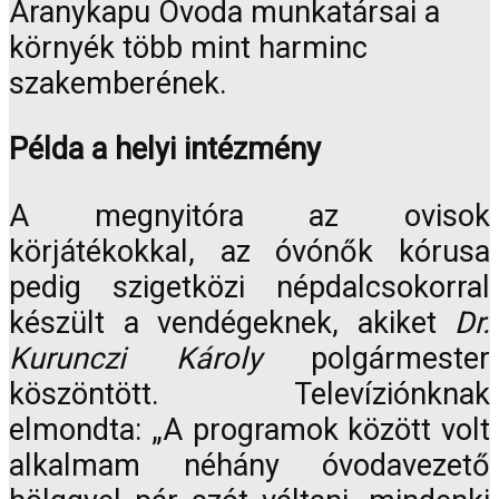
Aranykapu Óvoda munkatársai a
környék több mint harminc
szakemberének.
Példa a helyi intézmény
A megnyitóra az ovisok
körjátékokkal, az óvónők kórusa
pedig szigetközi népdalcsokorral
készült a vendégeknek, akiket
Dr.
Kurunczi Károly
polgármester
köszöntött. Televíziónknak
elmondta: „A programok között volt
alkalmam néhány óvodavezető