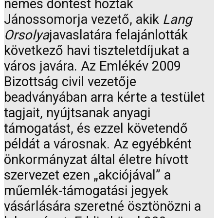
nemes döntést hoztak
Jánossomorja vezető, akik
Lang
Orsolya
javaslatára felajánlották
következő havi tiszteletdíjukat a
város javára. Az Emlékév 2009
Bizottság civil vezetője
beadványában arra kérte a testület
tagjait, nyújtsanak anyagi
támogatást, és ezzel követendő
példát a városnak. Az egyébként
önkormányzat által életre hívott
szervezet ezen „akciójával” a
műemlék-támogatási jegyek
vásárlására szeretné ösztönözni a