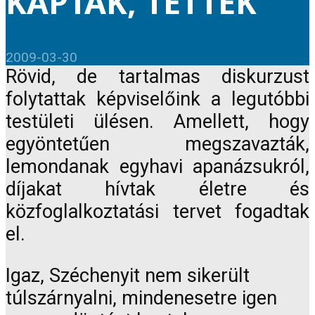
KAPTAK, TETTEK
2009-03-30
Rövid, de tartalmas diskurzust
folytattak képviselőink a legutóbbi
testületi ülésen. Amellett, hogy
egyöntetűen megszavazták,
lemondanak egyhavi apanázsukról,
díjakat hívtak életre és
közfoglalkoztatási tervet fogadtak
el.
Igaz, Széchenyit nem sikerült
túlszárnyalni, mindenesetre igen