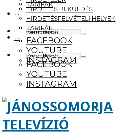
TARIFÁK
HIRDETÉS BEKÜLDÉS
···
HIRDETÉSFELVÉTELI HELYEK
TARIFÁK
···
FACEBOOK
YOUTUBE
INSTAGRAM
FACEBOOK
YOUTUBE
INSTAGRAM