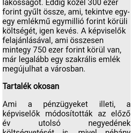
lakosságot. Eddig közel 300 ezer
forint gyűlt össze, ami, tekintve egy-
egy emlékmű egymillió forint körüli
költségét, igen kevés. A képviselők
felajánlásával, ami összesen
mintegy 750 ezer forint körül van,
már legalább egy szakrális emlék
megújulhat a városban.
Tartalék okosan
Ami a pénzügyeket illeti, a
képviselők módosították az előző
év utolsó negyedének
költségvetését is, mivel néhány