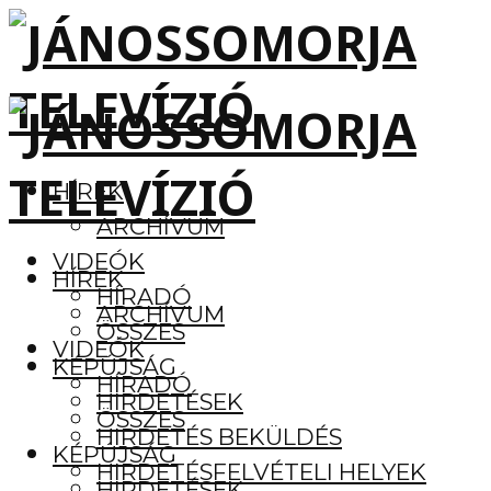
HÍREK
ARCHÍVUM
VIDEÓK
HÍREK
HÍRADÓ
ARCHÍVUM
ÖSSZES
VIDEÓK
KÉPÚJSÁG
HÍRADÓ
HIRDETÉSEK
ÖSSZES
HIRDETÉS BEKÜLDÉS
KÉPÚJSÁG
HIRDETÉSFELVÉTELI HELYEK
HIRDETÉSEK