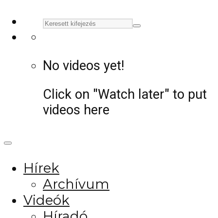
No videos yet!
Click on "Watch later" to put
videos here
Hírek
Archívum
Videók
Híradó