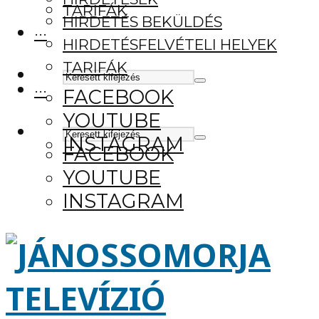
TARIFÁK
HIRDETÉS BEKÜLDÉS
···
HIRDETÉSFELVÉTELI HELYEK
TARIFÁK
···
FACEBOOK
YOUTUBE
INSTAGRAM
FACEBOOK
YOUTUBE
INSTAGRAM