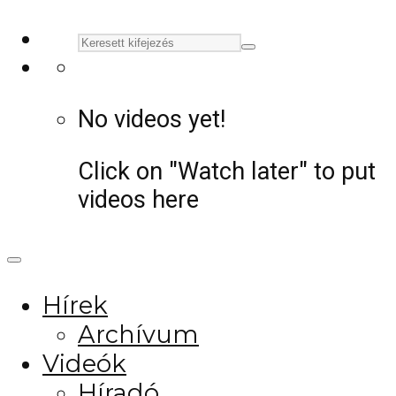
No videos yet!
Click on "Watch later" to put
videos here
Hírek
Archívum
Videók
Híradó