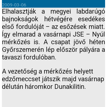
2009-03-06
Elhalasztják a megyei labdarúgó
bajnokságok hétvégére esedékes
első fordulóját – az esőzések miatt.
Így elmarad a vasárnapi JSE – Nyúl
mérkőzés is. A csapat jövő héten
Győrszemerén lép először pályára a
tavaszi fordulóban.
A vezetőség a mérkőzés helyett
edzőmeccset játszik majd vasárnap
délután háromkor Dunakilitin.