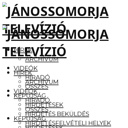
HÍREK
ARCHÍVUM
VIDEÓK
HÍREK
HÍRADÓ
ARCHÍVUM
ÖSSZES
VIDEÓK
KÉPÚJSÁG
HÍRADÓ
HIRDETÉSEK
ÖSSZES
HIRDETÉS BEKÜLDÉS
KÉPÚJSÁG
HIRDETÉSFELVÉTELI HELYEK
HIRDETÉSEK