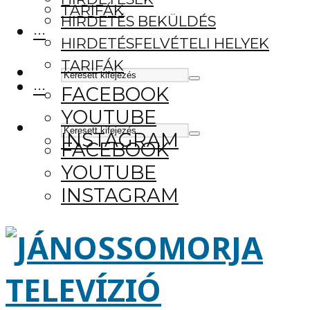
TARIFÁK
HIRDETÉS BEKÜLDÉS
···
HIRDETÉSFELVÉTELI HELYEK
TARIFÁK
···
FACEBOOK
YOUTUBE
INSTAGRAM
FACEBOOK
YOUTUBE
INSTAGRAM