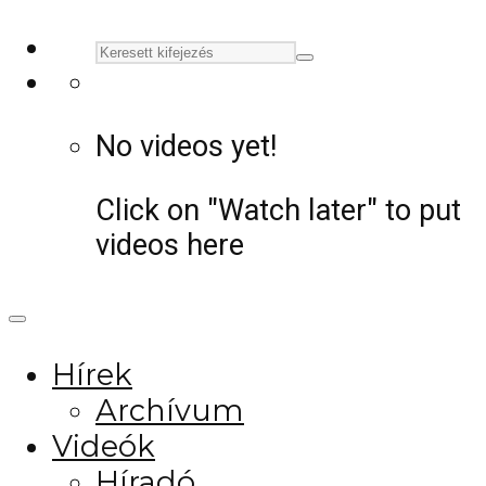
No videos yet!
Click on "Watch later" to put
videos here
Hírek
Archívum
Videók
Híradó