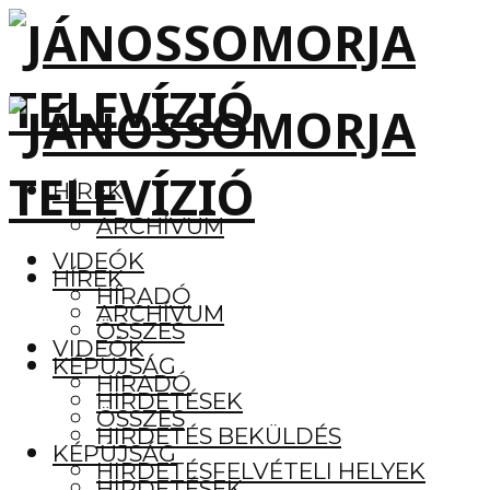
HÍREK
ARCHÍVUM
VIDEÓK
HÍREK
HÍRADÓ
ARCHÍVUM
ÖSSZES
VIDEÓK
KÉPÚJSÁG
HÍRADÓ
HIRDETÉSEK
ÖSSZES
HIRDETÉS BEKÜLDÉS
KÉPÚJSÁG
HIRDETÉSFELVÉTELI HELYEK
HIRDETÉSEK