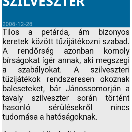
SZILVESZTER
2008-12-28
Tilos a petárda, ám bizonyos
keretek között tűzijátékozni szabad.
A rendőrség azonban komoly
bírságokat ígér annak, aki megszegi
a szabályokat. A szilveszteri
tűzijátékok rendszeresen okoznak
baleseteket, bár Jánossomorján a
tavaly szilveszter során történt
hasonló sérülésekről nincs
tudomása a hatóságoknak.