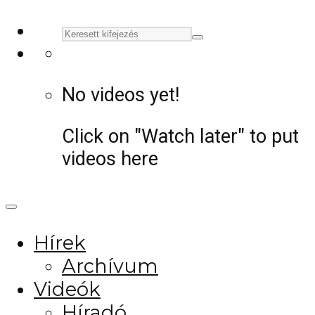
No videos yet!
Click on "Watch later" to put
videos here
Hírek
Archívum
Videók
Híradó