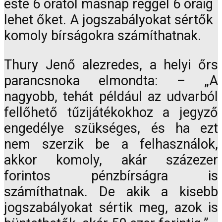
este 6 órától másnap reggel 6 óráig
lehet őket. A jogszabályokat sértők
komoly bírságokra számíthatnak.
Thury Jenő alezredes, a helyi őrs
parancsnoka elmondta: – „A
nagyobb, tehát például az udvarból
fellőhető tűzijátékokhoz a jegyző
engedélye szükséges, és ha ezt
nem szerzik be a felhasználok,
akkor komoly, akár százezer
forintos pénzbírságra is
számíthatnak. De akik a kisebb
jogszabályokat sértik meg, azok is