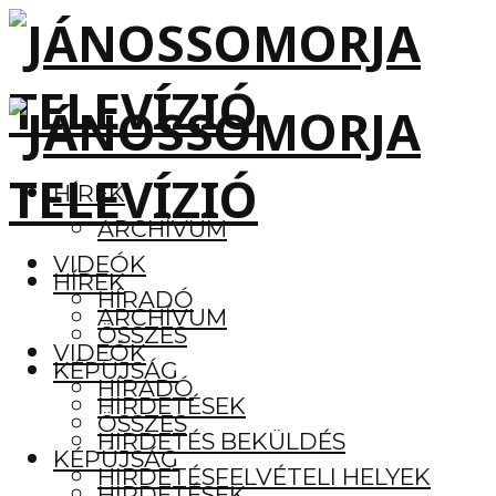
HÍREK
ARCHÍVUM
VIDEÓK
HÍREK
HÍRADÓ
ARCHÍVUM
ÖSSZES
VIDEÓK
KÉPÚJSÁG
HÍRADÓ
HIRDETÉSEK
ÖSSZES
HIRDETÉS BEKÜLDÉS
KÉPÚJSÁG
HIRDETÉSFELVÉTELI HELYEK
HIRDETÉSEK