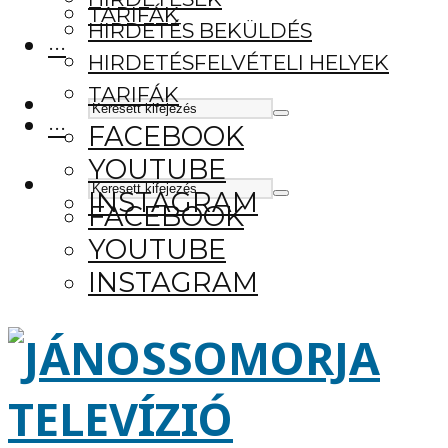
TARIFÁK
HIRDETÉS BEKÜLDÉS
···
HIRDETÉSFELVÉTELI HELYEK
TARIFÁK
···
FACEBOOK
YOUTUBE
INSTAGRAM
FACEBOOK
YOUTUBE
INSTAGRAM