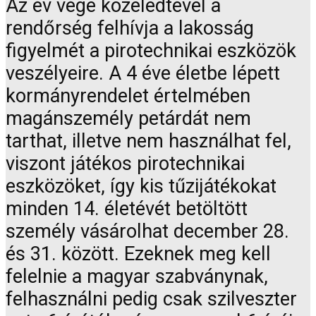
Az év vége közeledtével a
rendőrség felhívja a lakosság
figyelmét a pirotechnikai eszközök
veszélyeire. A 4 éve életbe lépett
kormányrendelet értelmében
magánszemély petárdát nem
tarthat, illetve nem használhat fel,
viszont játékos pirotechnikai
eszközöket, így kis tűzijátékokat
minden 14. életévét betöltött
személy vásárolhat december 28.
és 31. között. Ezeknek meg kell
felelnie a magyar szabványnak,
felhasználni pedig csak szilveszter