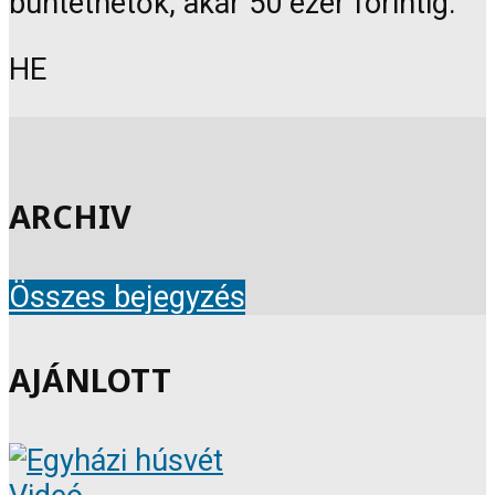
büntethetők, akár 50 ezer forintig.”
HE
ARCHIV
Összes bejegyzés
AJÁNLOTT