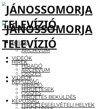
HÍREK
ARCHÍVUM
VIDEÓK
HÍREK
HÍRADÓ
ARCHÍVUM
ÖSSZES
VIDEÓK
KÉPÚJSÁG
HÍRADÓ
HIRDETÉSEK
ÖSSZES
HIRDETÉS BEKÜLDÉS
KÉPÚJSÁG
HIRDETÉSFELVÉTELI HELYEK
HIRDETÉSEK