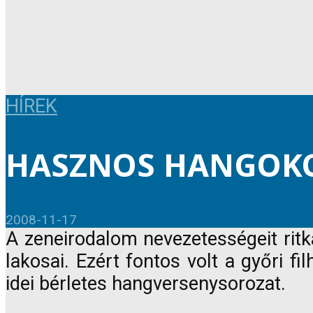
HÍREK
HASZNOS HANGOK
2008-11-17
A zeneirodalom nevezetességeit rit
lakosai. Ezért fontos volt a győri 
idei bérletes hangversenysorozat.