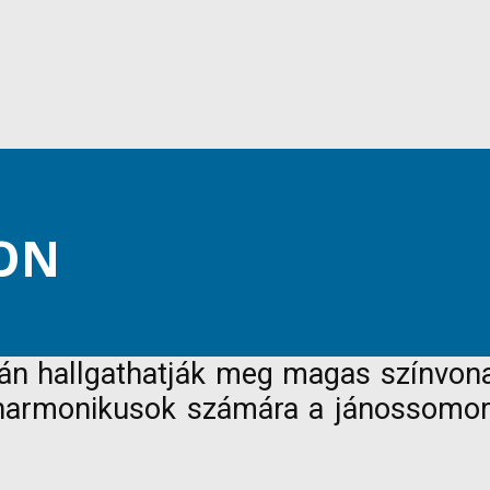
ON
kán hallgathatják meg magas színvona
filharmonikusok számára a jánossomorj