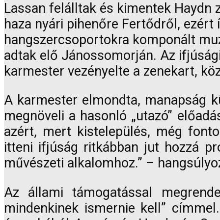
Lassan felálltak és kimentek Haydn
haza nyári pihenőre Fertődről, ezért
hangszercsoportokra komponált muzsi
adtak elő Jánossomorján. Az ifjúság
karmester vezényelte a zenekart, k
A karmester elmondta, manapság küzd
megnöveli a hasonló „utazó” előadá
azért, mert kistelepülés, még fonto
itteni ifjúság ritkábban jut hozzá
művészeti alkalomhoz.” – hangsúly
Az állami támogatással megrende
mindenkinek ismernie kell” címmel.