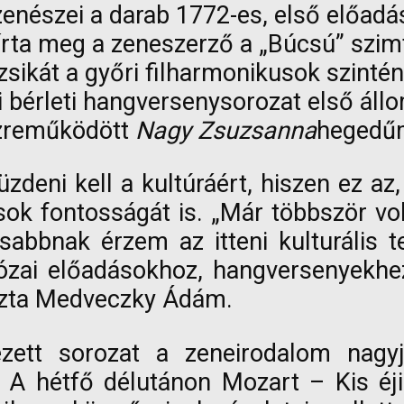
 zenészei a darab 1772-es, első előa
 írta meg a zeneszerző a „Búcsú” szim
kát a győri filharmonikusok szintén 
i bérleti hangversenysorozat első ál
özreműködött
Nagy Zsuzsanna
hegedű
eni kell a kultúráért, hiszen ez az
sok fontosságát is. „Már többször v
sabbnak érzem az itteni kulturális 
 prózai előadásokhoz, hangversenyekh
ozta Medveczky Ádám.
zett sorozat a zeneirodalom nagyj
 A hétfő délutánon Mozart – Kis éji 