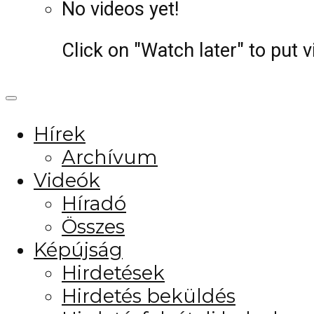
No videos yet!
Click on "Watch later" to put 
Hírek
Archívum
Videók
Híradó
Összes
Képújság
Hirdetések
Hirdetés beküldés