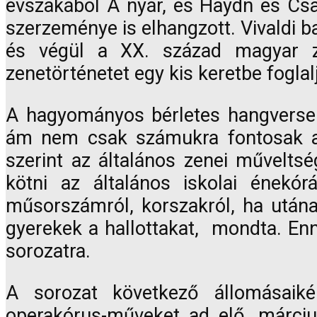
évszakából A nyár, és Haydn és Csaj
szerzeménye is elhangzott. Vivaldi b
és végül a XX. század magyar z
zenetörténetet egy kis keretbe fogla
A hagyományos bérletes hangversen
ám nem csak számukra fontosak 
szerint az általános zenei művelts
kötni az általános iskolai énekó
műsorszámról, korszakról, ha utána
gyerekek a hallottakat, mondta. Enn
sorozatra.
A sorozat következő állomásai
operakórus-műveket ad elő, márci