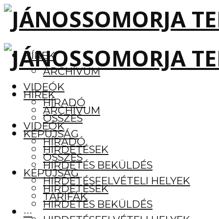
HÍREK
ARCHÍVUM
VIDEÓK
HÍREK
HÍRADÓ
ARCHÍVUM
ÖSSZES
VIDEÓK
KÉPÚJSÁG
HÍRADÓ
HIRDETÉSEK
ÖSSZES
HIRDETÉS BEKÜLDÉS
KÉPÚJSÁG
HIRDETÉSFELVÉTELI HELYEK
HIRDETÉSEK
TARIFÁK
HIRDETÉS BEKÜLDÉS
···