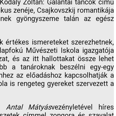
 Kodály Zoltán: Galántai táncok című
ikus zenéje, Csajkovszkij romantikája
ének gyöngyszeme talán az egész
 értékes ismereteket szerezhetnek,
apfokú Művészeti Iskola igazgatója
, és az itt hallottakat össze lehet
ebb a tanároknak beszélni egy-egy
ehhez az előadáshoz kapcsolhatják a
la is rengeteg gyereket szervezett a
ar
Antal Mátyás
vezényletével híres
szetek címmel zongora és szavalat