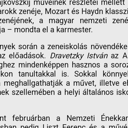
kovszkij műveinek részletei mellett
arokk zenéje, Mozart és Haydn klassz
enéjének, a magyar nemzeti zen
lja – mondta el a karmester.
yek során a zeneiskolás növendékek
az előadások.
Dravetzky István
az Al
éghez mindenképpen hasznos a sorozat
rákon tanultakkal is. Sokkal könny
 meghallgathatják a művet, illetve 
ek szellemében a helyi általános isko
ként februárban a Nemzeti Énekk
usban pedig Liszt Ferenc és a művé