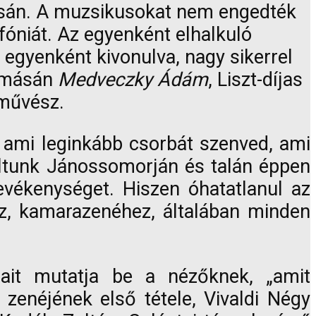
dásán. A muzsikusokat nem engedték
fóniát. Az egyenként elhalkuló
egyenként kivonulva, nagy sikerrel
lomásán
Medveczky Ádám
, Liszt-díjas
művész.
, ami leginkább csorbát szenved, ami
oltunk Jánossomorján és talán éppen
tevékenységet. Hiszen óhatatlanul az
ez, kamarazenéhez, általában minden
ait mutatja be a nézőknek, „amit
zenéjének első tétele, Vivaldi Négy