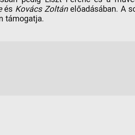
e
és
Kovács Zoltán
előadásában. A so
um támogatja.