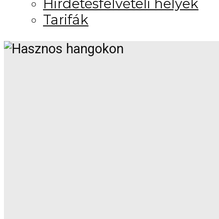
Hirdetésfelvételi helyek
Tarifák