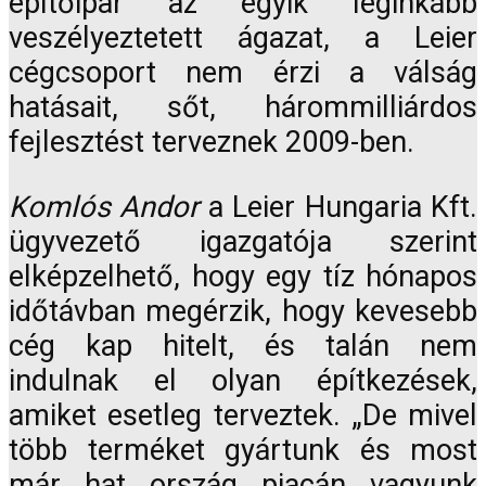
építőipar az egyik leginkább
veszélyeztetett ágazat, a Leier
cégcsoport nem érzi a válság
hatásait, sőt, hárommilliárdos
fejlesztést terveznek 2009-ben.
Komlós Andor
a Leier Hungaria Kft.
ügyvezető igazgatója szerint
elképzelhető, hogy egy tíz hónapos
időtávban megérzik, hogy kevesebb
cég kap hitelt, és talán nem
indulnak el olyan építkezések,
amiket esetleg terveztek. „De mivel
több terméket gyártunk és most
már hat ország piacán vagyunk