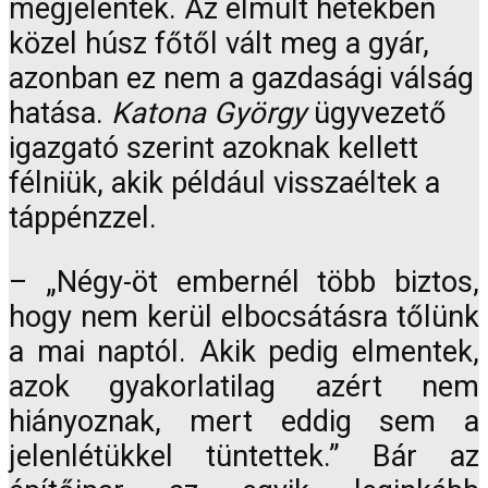
megjelentek. Az elmúlt hetekben
közel húsz főtől vált meg a gyár,
azonban ez nem a gazdasági válság
hatása.
Katona György
ügyvezető
igazgató szerint azoknak kellett
félniük, akik például visszaéltek a
táppénzzel.
– „Négy-öt embernél több biztos,
hogy nem kerül elbocsátásra tőlünk
a mai naptól. Akik pedig elmentek,
azok gyakorlatilag azért nem
hiányoznak, mert eddig sem a
jelenlétükkel tüntettek.” Bár az