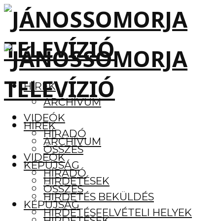
HÍREK
ARCHÍVUM
VIDEÓK
HÍREK
HÍRADÓ
ARCHÍVUM
ÖSSZES
VIDEÓK
KÉPÚJSÁG
HÍRADÓ
HIRDETÉSEK
ÖSSZES
HIRDETÉS BEKÜLDÉS
KÉPÚJSÁG
HIRDETÉSFELVÉTELI HELYEK
HIRDETÉSEK