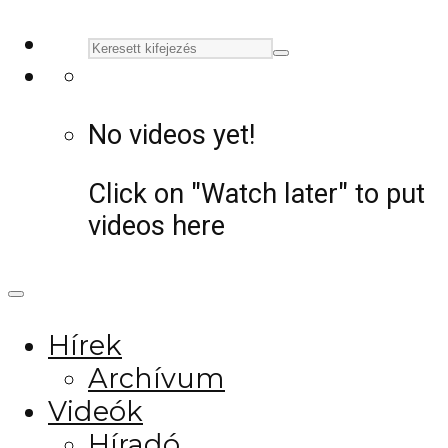
No videos yet!
Click on "Watch later" to put
videos here
Hírek
Archívum
Videók
Híradó