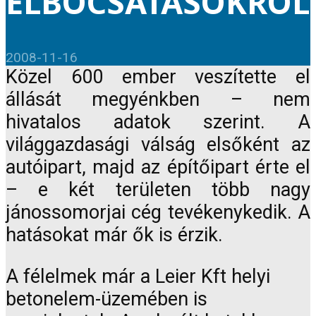
ELBOCSÁTÁSOKRÓL
2008-11-16
Közel 600 ember veszítette el
állását megyénkben – nem
hivatalos adatok szerint. A
világgazdasági válság elsőként az
autóipart, majd az építőipart érte el
– e két területen több nagy
jánossomorjai cég tevékenykedik. A
hatásokat már ők is érzik.
A félelmek már a Leier Kft helyi
betonelem-üzemében is