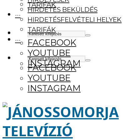
TARIFÁK
HIRDETÉS BEKÜLDÉS
···
HIRDETÉSFELVÉTELI HELYEK
TARIFÁK
···
FACEBOOK
YOUTUBE
INSTAGRAM
FACEBOOK
YOUTUBE
INSTAGRAM