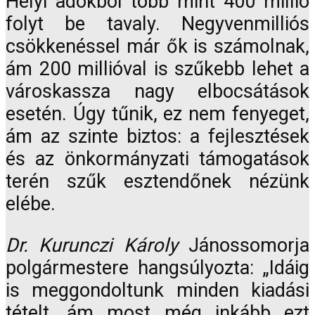
Helyi adókból több mint 400 millió
folyt be tavaly. Negyvenmilliós
csökkenéssel már ők is számolnak,
ám 200 millióval is szűkebb lehet a
városkassza nagy elbocsátások
esetén. Úgy tűnik, ez nem fenyeget,
ám az szinte biztos: a fejlesztések
és az önkormányzati támogatások
terén szűk esztendőnek nézünk
elébe.
Dr. Kurunczi Károly
Jánossomorja
polgármestere hangsúlyozta: „Idáig
is meggondoltunk minden kiadási
tételt, ám most még inkább ezt