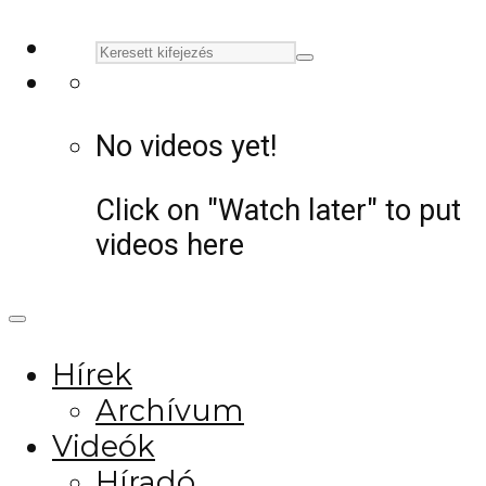
No videos yet!
Click on "Watch later" to put
videos here
Hírek
Archívum
Videók
Híradó