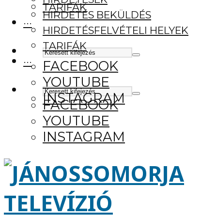
TARIFÁK
HIRDETÉS BEKÜLDÉS
···
HIRDETÉSFELVÉTELI HELYEK
TARIFÁK
···
FACEBOOK
YOUTUBE
INSTAGRAM
FACEBOOK
YOUTUBE
INSTAGRAM