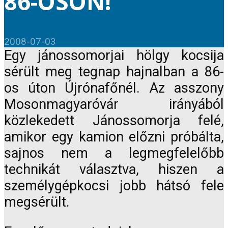
86-OSON!
2008-07-03
Egy jánossomorjai hölgy kocsija
sérült meg tegnap hajnalban a 86-
os úton Újrónafőnél. Az asszony
Mosonmagyaróvár irányából
közlekedett Jánossomorja felé,
amikor egy kamion előzni próbálta,
sajnos nem a legmegfelelőbb
technikát választva, hiszen a
személygépkocsi jobb hátsó fele
megsérült.