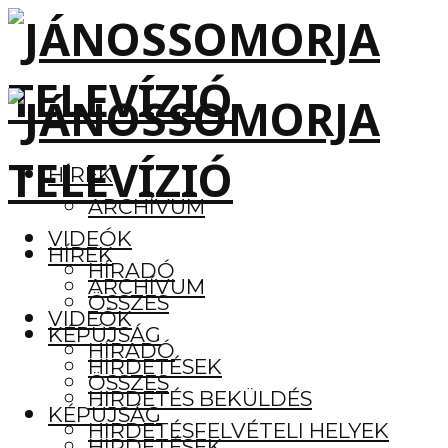
HÍREK
ARCHÍVUM
VIDEÓK
HÍREK
HÍRADÓ
ARCHÍVUM
ÖSSZES
VIDEÓK
KÉPÚJSÁG
HÍRADÓ
HIRDETÉSEK
ÖSSZES
HIRDETÉS BEKÜLDÉS
KÉPÚJSÁG
HIRDETÉSFELVÉTELI HELYEK
HIRDETÉSEK