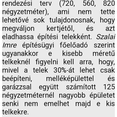
rendezési terv (720, 560, 820
négyzetméter), ami nem tette
lehetővé sok tulajdonosnak, hogy
megváljon kertjétől, és azt
eladhassa építési telekként.
Szalai
Imre
építésügyi főelőadó szerint
ugyanakkor e kisebb méretű
telkeknél figyelni kell arra, hogy,
mivel a telek 30%-át lehet csak
beépíteni, melléképülettel és
garázzsal együtt számított 125
négyzetméternél nagyobb épületet
senki nem emelhet majd e kis
telkekre.