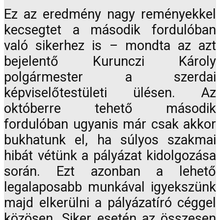
Ez az eredmény nagy reményekkel
kecsegtet a második fordulóban
való sikerhez is – mondta az azt
bejelentő Kurunczi Károly
polgármester a szerdai
képviselőtestületi ülésen. Az
októberre tehető második
fordulóban ugyanis már csak akkor
bukhatunk el, ha súlyos szakmai
hibát vétünk a pályázat kidolgozása
során. Ezt azonban a lehető
legalaposabb munkával igyekszünk
majd elkerülni a pályázatíró céggel
közösen. Siker esetén az összesen