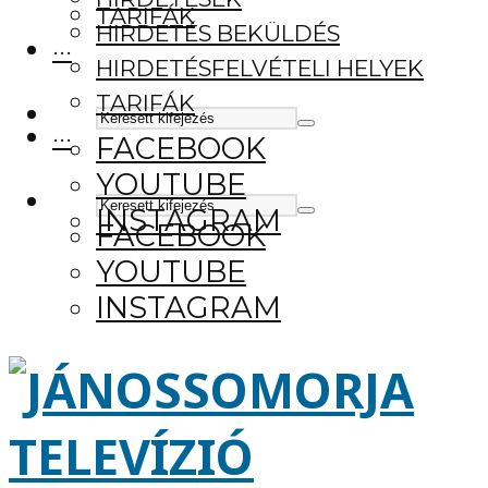
TARIFÁK
HIRDETÉS BEKÜLDÉS
···
HIRDETÉSFELVÉTELI HELYEK
TARIFÁK
···
FACEBOOK
YOUTUBE
INSTAGRAM
FACEBOOK
YOUTUBE
INSTAGRAM