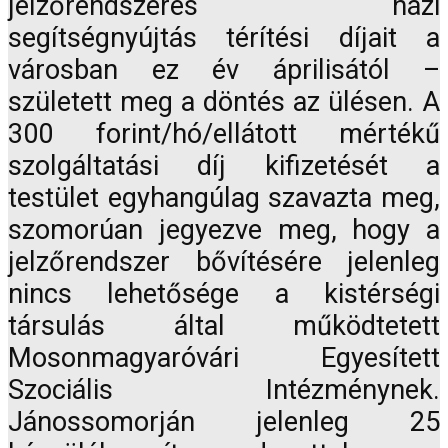
jelzőrendszeres házi
segítségnyújtás térítési díjait a
városban ez év áprilisától –
született meg a döntés az ülésen. A
300 forint/hó/ellátott mértékű
szolgáltatási díj kifizetését a
testület egyhangúlag szavazta meg,
szomorúan jegyezve meg, hogy a
jelzőrendszer bővítésére jelenleg
nincs lehetősége a kistérségi
társulás által működtetett
Mosonmagyaróvári Egyesített
Szociális Intézménynek.
Jánossomorján jelenleg 25