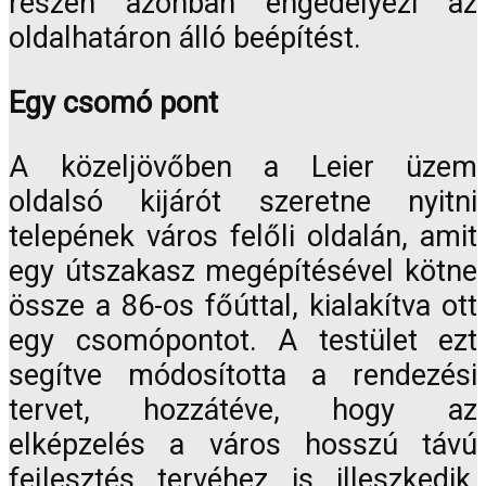
részen azonban engedélyezi az
oldalhatáron álló beépítést.
Egy csomó pont
A közeljövőben a Leier üzem
oldalsó kijárót szeretne nyitni
telepének város felőli oldalán, amit
egy útszakasz megépítésével kötne
össze a 86-os főúttal, kialakítva ott
egy csomópontot. A testület ezt
segítve módosította a rendezési
tervet, hozzátéve, hogy az
elképzelés a város hosszú távú
fejlesztés tervéhez is illeszkedik,