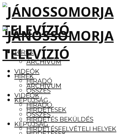
HÍREK
ARCHÍVUM
VIDEÓK
HÍREK
HÍRADÓ
ARCHÍVUM
ÖSSZES
VIDEÓK
KÉPÚJSÁG
HÍRADÓ
HIRDETÉSEK
ÖSSZES
HIRDETÉS BEKÜLDÉS
KÉPÚJSÁG
HIRDETÉSFELVÉTELI HELYEK
HIRDETÉSEK