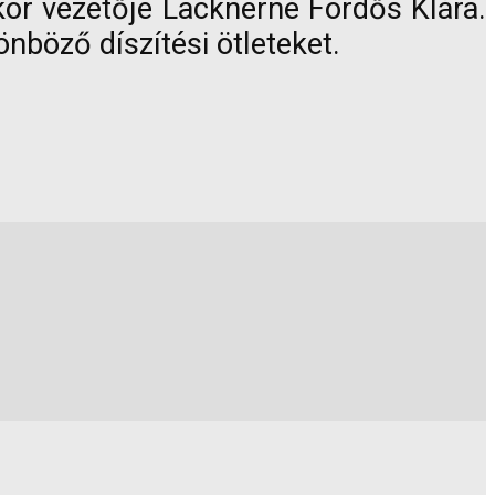
 kör vezetője Lacknerné Fördős Klára.
nböző díszítési ötleteket.