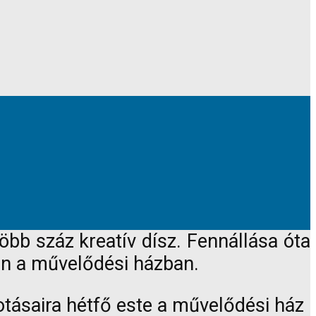
öbb száz kreatív dísz. Fennállása óta
őn a művelődési házban.
tásaira hétfő este a művelődési ház