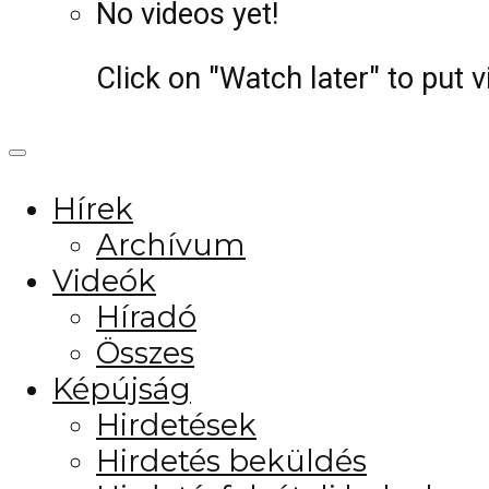
No videos yet!
Click on "Watch later" to put 
Hírek
Archívum
Videók
Híradó
Összes
Képújság
Hirdetések
Hirdetés beküldés