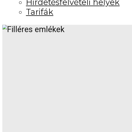
Hirdetésfelvételi helyek
Tarifák