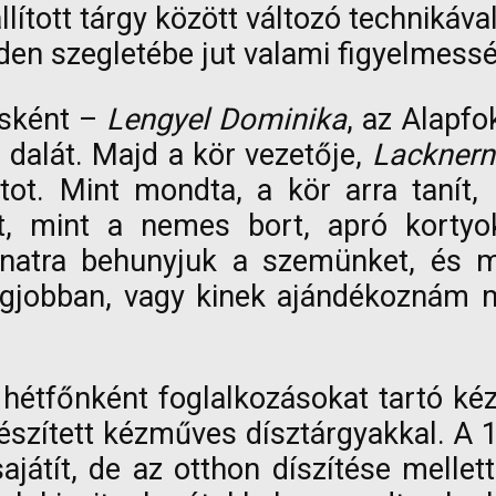
lított tárgy között változó technikáva
nden szegletébe jut valami figyelmess
ésként –
Lengyel Dominika
, az Alapfo
dalát. Majd a kör vezetője,
Lacknern
tot. Mint mondta, a kör arra tanít,
ot, mint a nemes bort, apró kortyo
lanatra behunyjuk a szemünket, és m
egjobban, vagy kinek ajándékoznám 
hétfőnként foglalkozásokat tartó ké
észített kézműves dísztárgyakkal. A 
sajátít, de az otthon díszítése melle