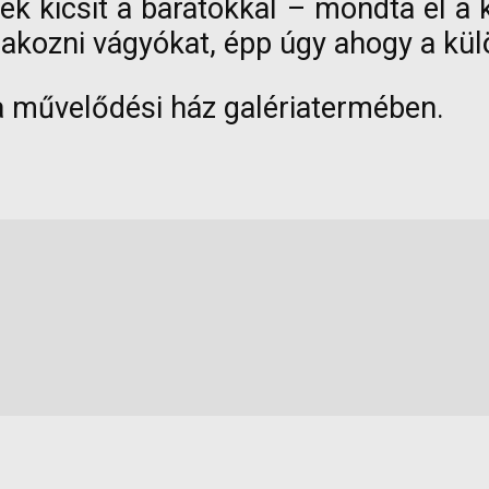
nek kicsit a barátokkal – mondta el a
akozni vágyókat, épp úgy ahogy a külö
 a művelődési ház galériatermében.