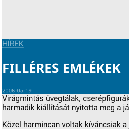
HÍREK
FILLÉRES EMLÉKEK
2008-05-19
Virágmintás üvegtálak, cserépfigurák
harmadik kiállítását nyitotta meg a
Közel harmincan voltak kíváncsiak a