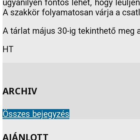
ugyanilyen fontos lehet, hogy leülje
A szakkör folyamatosan várja a csatl
A tárlat május 30-ig tekinthető meg
HT
ARCHIV
Összes bejegyzés
AJÁNLOTT