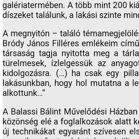
galériatermében. A több mint 200 kiál
díszeket találunk, a lakási szinte mi
A megnyitón – találó témamegjelöl
Bródy János Filléres emlékeim című 
társaság tagja nyitotta meg a tárla
türelmesek, ízlelgessük az anyag
kidolgozásra. (…) ha csak egy pil
lakásunkban, hogy hol mutatna a l
alkottunk…”
A Balassi Bálint Művelődési Házban 
közönség elé a foglalkozások alatt k
új technikákat egyaránt szívesen el