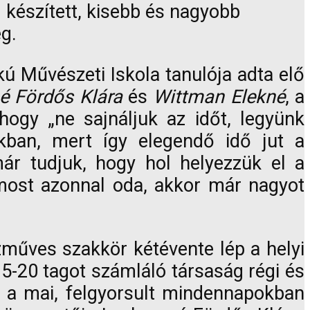
l készített, kisebb és nagyobb
ég.
kú Művészeti Iskola tanulója adta elő
é Fördős Klára
és
Wittman Elekné
, a
 hogy „ne sajnáljuk az időt, legyünk
kban, mert így elegendő idő jut a
ár tudjuk, hogy hol helyezzük el a
most azonnal oda, akkor már nagyot
zműves szakkör kétévente lép a helyi
15-20 tagot számláló társaság régi és
tt a mai, felgyorsult mindennapokban