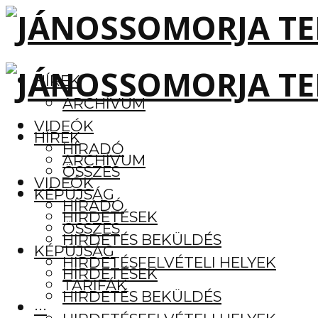
HÍREK
ARCHÍVUM
VIDEÓK
HÍREK
HÍRADÓ
ARCHÍVUM
ÖSSZES
VIDEÓK
KÉPÚJSÁG
HÍRADÓ
HIRDETÉSEK
ÖSSZES
HIRDETÉS BEKÜLDÉS
KÉPÚJSÁG
HIRDETÉSFELVÉTELI HELYEK
HIRDETÉSEK
TARIFÁK
HIRDETÉS BEKÜLDÉS
···