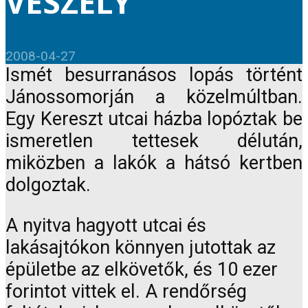
VESZÉLY
2008-04-27
Ismét besurranásos lopás történt
Jánossomorján a közelmúltban.
Egy Kereszt utcai házba lopóztak be
ismeretlen tettesek délután,
miközben a lakók a hátsó kertben
dolgoztak.
A nyitva hagyott utcai és
lakásajtókon könnyen jutottak az
épületbe az elkövetők, és 10 ezer
forintot vittek el. A rendőrség