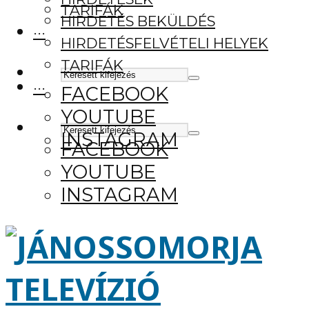
TARIFÁK
HIRDETÉS BEKÜLDÉS
···
HIRDETÉSFELVÉTELI HELYEK
TARIFÁK
···
FACEBOOK
YOUTUBE
INSTAGRAM
FACEBOOK
YOUTUBE
INSTAGRAM