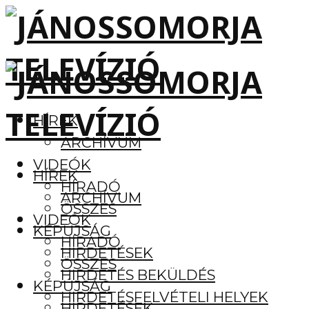
HÍREK
ARCHÍVUM
VIDEÓK
HÍREK
HÍRADÓ
ARCHÍVUM
ÖSSZES
VIDEÓK
KÉPÚJSÁG
HÍRADÓ
HIRDETÉSEK
ÖSSZES
HIRDETÉS BEKÜLDÉS
KÉPÚJSÁG
HIRDETÉSFELVÉTELI HELYEK
HIRDETÉSEK