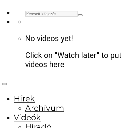
No videos yet!
Click on "Watch later" to put
videos here
Hírek
Archívum
Videók
Híradó