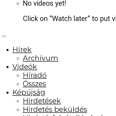
No videos yet!
Click on "Watch later" to put 
Hírek
Archívum
Videók
Híradó
Összes
Képújság
Hirdetések
Hirdetés beküldés