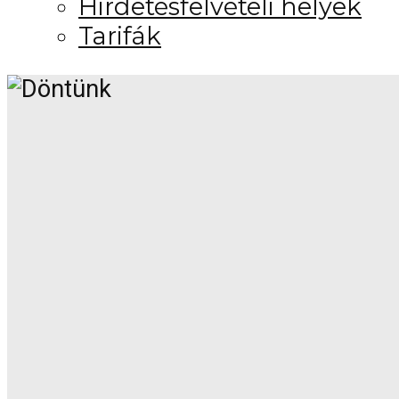
Hirdetésfelvételi helyek
Tarifák