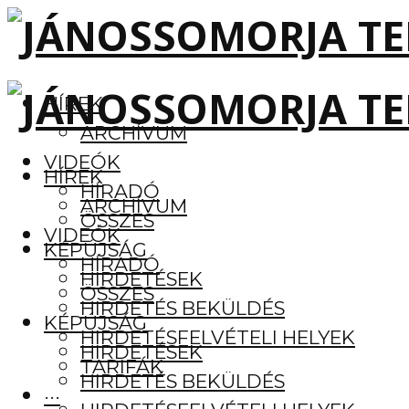
HÍREK
ARCHÍVUM
VIDEÓK
HÍREK
HÍRADÓ
ARCHÍVUM
ÖSSZES
VIDEÓK
KÉPÚJSÁG
HÍRADÓ
HIRDETÉSEK
ÖSSZES
HIRDETÉS BEKÜLDÉS
KÉPÚJSÁG
HIRDETÉSFELVÉTELI HELYEK
HIRDETÉSEK
TARIFÁK
HIRDETÉS BEKÜLDÉS
···