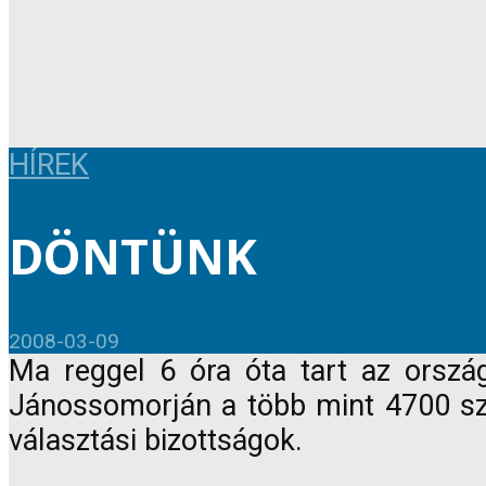
HÍREK
DÖNTÜNK
2008-03-09
Ma reggel 6 óra óta tart az ország
Jánossomorján a több mint 4700 sza
választási bizottságok.