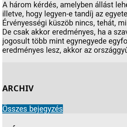
A három kérdés, amelyben állást lehet f
illetve, hogy legyen-e tandíj az egy
Érvényességi küszöb nincs, tehát, 
De csak akkor eredményes, ha a szav
jogosult több mint egynegyede egyf
eredményes lesz, akkor az országgyű
ARCHIV
Összes bejegyzés