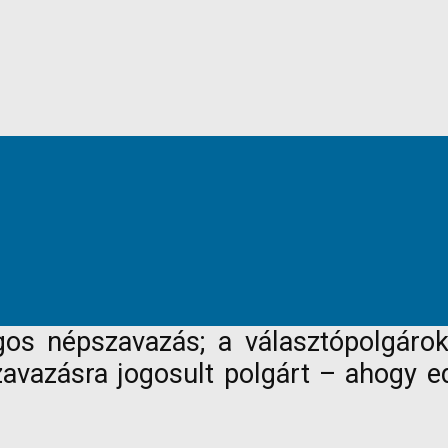
os népszavazás; a választópolgárok
vazásra jogosult polgárt – ahogy ed