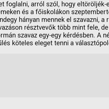
oglalni, arról szól, hogy eltöröljék-e 
etemeken és a főiskolákon szeptembert
mindegy hányan mennek el szavazni, a
azáson résztvevők több mint fele, de
ormán szavaz egy-egy kérdésben. A n
lés köteles eleget tenni a választópo