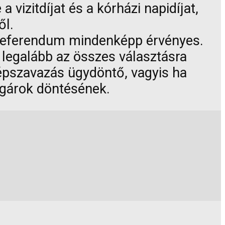
a vizitdíjat és a kórházi napidíjat,
ől.
 referendum mindenképp érvényes.
 legalább az összes választásra
épszavazás ügydöntő, vagyis ha
lgárok döntésének.