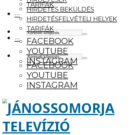
TARIFÁK
HIRDETÉS BEKÜLDÉS
···
HIRDETÉSFELVÉTELI HELYEK
TARIFÁK
···
FACEBOOK
YOUTUBE
INSTAGRAM
FACEBOOK
YOUTUBE
INSTAGRAM