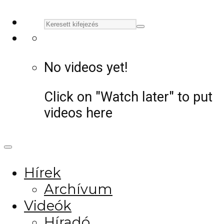
No videos yet!
Click on "Watch later" to put
videos here
Hírek
Archívum
Videók
Híradó