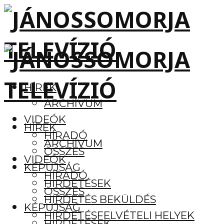
HÍREK
ARCHÍVUM
VIDEÓK
HÍREK
HÍRADÓ
ARCHÍVUM
ÖSSZES
VIDEÓK
KÉPÚJSÁG
HÍRADÓ
HIRDETÉSEK
ÖSSZES
HIRDETÉS BEKÜLDÉS
KÉPÚJSÁG
HIRDETÉSFELVÉTELI HELYEK
HIRDETÉSEK