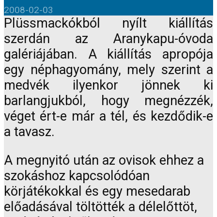
2008-02-03
Plüssmackókból nyílt kiállítás
szerdán az Aranykapu-óvoda
galériájában. A kiállítás apropója
egy néphagyomány, mely szerint a
medvék ilyenkor jönnek ki
barlangjukból, hogy megnézzék,
véget ért-e már a tél, és kezdődik-e
a tavasz.
A megnyitó után az ovisok ehhez a
szokáshoz kapcsolódóan
körjátékokkal és egy mesedarab
előadásával töltötték a délelőttöt,