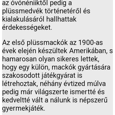
az óvónéniiktől pedig a
plüssmedvék történetéről és
kialakulásáról hallhattak
érdekességeket.
Az első plüssmackók az 1900-as
évek elején készültek Amerikában, s
hamarosan olyan sikeres lettek,
hogy egy külön, mackók gyártására
szakosodott játékgyárat is
létrehoztak, néhány évtized múlva
pedig már világszerte ismertté és
kedveltté vált a nálunk is népszerű
gyermekjáték.