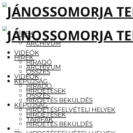
HÍREK
ARCHÍVUM
VIDEÓK
HÍREK
HÍRADÓ
ARCHÍVUM
ÖSSZES
VIDEÓK
KÉPÚJSÁG
HÍRADÓ
HIRDETÉSEK
ÖSSZES
HIRDETÉS BEKÜLDÉS
KÉPÚJSÁG
HIRDETÉSFELVÉTELI HELYEK
HIRDETÉSEK
TARIFÁK
HIRDETÉS BEKÜLDÉS
···