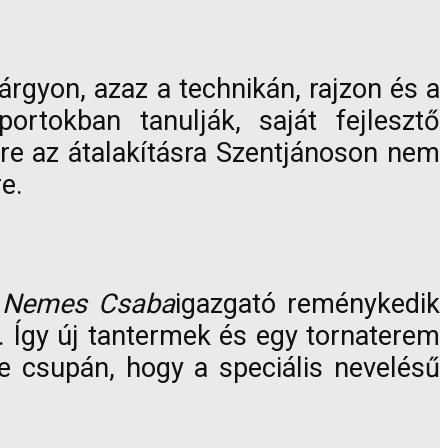
rgyon, azaz a technikán, rajzon és a
ortokban tanulják, saját fejlesztő
rre az átalakításra Szentjánoson nem
e.
y
Nemes Csaba
igazgató reménykedik
a. Így új tantermek és egy tornaterem
se csupán, hogy a speciális nevelésű