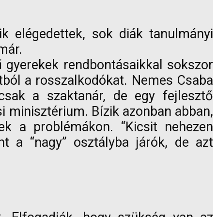
eik elégedettek, sok diák tanulmányi
már.
ű gyerekek rendbontásaikkal sokszor
portból a rosszalkodókat. Nemes Csaba
sak a szaktanár, de egy fejlesztő
si minisztérium. Bízik azonban abban,
ek a problémákon. “Kicsit nehezen
t a “nagy” osztályba járók, de azt