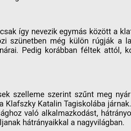
csak így nevezik egymás között a klaf
özi szünetben még külön rúgják a lab
 tanárai. Pedig korábban féltek attól
ések szelleme szerint szűnt meg nyá
l a Klafszky Katalin Tagiskolába járnak
ghoz való alkalmazkodást, hátrányos 
ljanak hátrányaikkal a nagyvilágban.