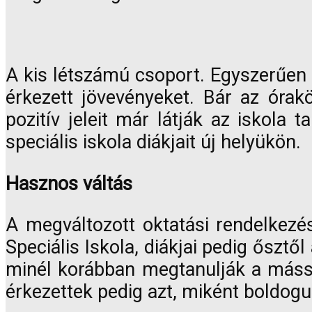
A kis létszámú csoport. Egyszerűen 
érkezett jövevényeket. Bár az órak
pozitív jeleit már látják az iskola
speciális iskola diákjait új helyükön.
Hasznos váltás
A megváltozott oktatási rendelkez
Speciális Iskola, diákjai pedig ősztő
minél korábban megtanulják a mássá
érkezettek pedig azt, miként boldogu