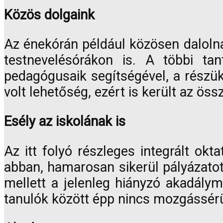
Közös dolgaink
Az énekórán például közösen dalolna
testnevelésórákon is. A többi tan
pedagógusaik segítségével, a részük
volt lehetőség, ezért is került az ös
Esély az iskolának is
Az itt folyó részleges integrált okta
abban, hamarosan sikerül pályázatot 
mellett a jelenleg hiányzó akadálym
tanulók között épp nincs mozgássérül