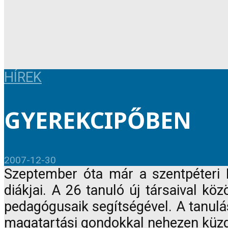
HÍREK
GYEREKCIPŐBEN
2007-12-30
Szeptember óta már a szentpéteri K
diákjai. A 26 tanuló új társaival kö
pedagógusaik segítségével. A tanulás
magatartási gondokkal nehezen küzd