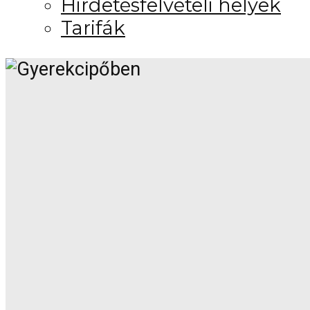
Hirdetésfelvételi helyek
Tarifák