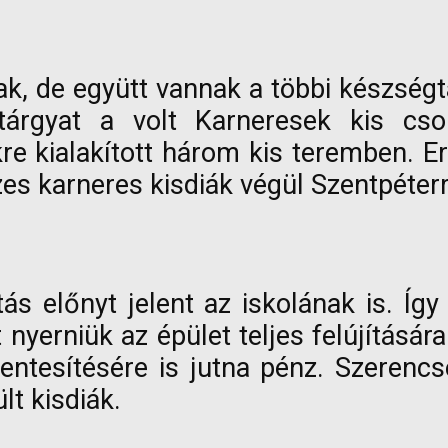
k, de együtt vannak a többi készségtá
tárgyat a volt Karneresek kis csop
re kialakított három kis teremben. E
szes karneres kisdiák végül Szentpéterr
tás előnyt jelent az iskolának is. Íg
nyerniük az épület teljes felújításár
entesítésére is jutna pénz. Szerenc
t kisdiák.