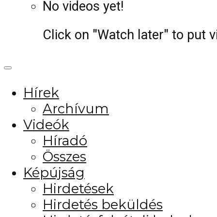
No videos yet!
Click on "Watch later" to put 
Hírek
Archívum
Videók
Híradó
Összes
Képújság
Hirdetések
Hirdetés beküldés