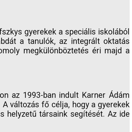
szkys gyerekek a speciális iskolából
dát a tanulók, az integrált oktatás
, komoly megkülönböztetés éri majd a
ron az 1993-ban indult Karner Ádám
. A változás fő célja, hogy a gyerekek
helyzetű társaink segítését. Az ide