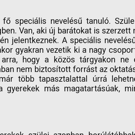
 fő speciális nevelésű tanuló. Szül
en. Van, aki új barátokat is szerzett 
n jelentkeznek. A speciális nevelés
lyenkor gyakran vezetik ki a nagy cso
 arra, hogy a közös tárgyakon ne c
ban nem biztosított forrást az oktatá
r több tapasztalattal úrrá lehetn
a gyerekek más magatartásúak, min