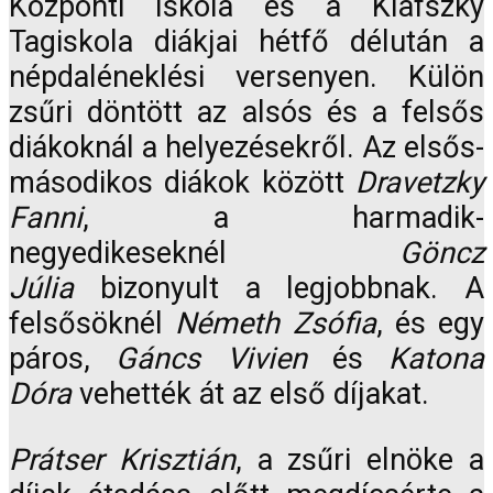
Központi Iskola és a Klafszky
Tagiskola diákjai hétfő délután a
népdaléneklési versenyen. Külön
zsűri döntött az alsós és a felsős
diákoknál a helyezésekről. Az elsős-
másodikos diákok között
Dravetzky
Fanni
, a harmadik-
negyedikeseknél
Göncz
Júlia
bizonyult a legjobbnak. A
felsősöknél
Németh Zsófia
, és egy
páros,
Gáncs Vivien
és
Katona
Dóra
vehették át az első díjakat.
Prátser Krisztián
, a zsűri elnöke a