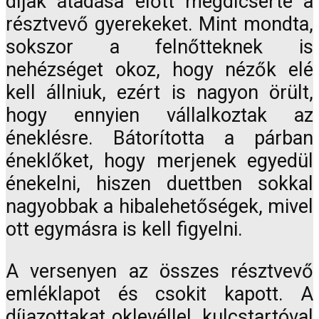
díjak átadása előtt megdícsérte a
résztvevő gyerekeket. Mint mondta,
sokszor a felnőtteknek is
nehézséget okoz, hogy nézők elé
kell állniuk, ezért is nagyon örült,
hogy ennyien vállalkoztak az
éneklésre. Bátorította a párban
éneklőket, hogy merjenek egyedül
énekelni, hiszen duettben sokkal
nagyobbak a hibalehetőségek, mivel
ott egymásra is kell figyelni.
A versenyen az összes résztvevő
emléklapot és csokit kapott. A
díjazottakat oklevéllel, kulcstartóval