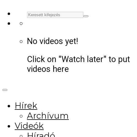
No videos yet!
Click on "Watch later" to put
videos here
Hírek
Archívum
Videók
Híradó