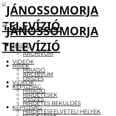
HÍREK
ARCHÍVUM
VIDEÓK
HÍREK
HÍRADÓ
ARCHÍVUM
ÖSSZES
VIDEÓK
KÉPÚJSÁG
HÍRADÓ
HIRDETÉSEK
ÖSSZES
HIRDETÉS BEKÜLDÉS
KÉPÚJSÁG
HIRDETÉSFELVÉTELI HELYEK
HIRDETÉSEK