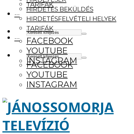
TARIFÁK
HIRDETÉS BEKÜLDÉS
···
HIRDETÉSFELVÉTELI HELYEK
TARIFÁK
···
FACEBOOK
YOUTUBE
INSTAGRAM
FACEBOOK
YOUTUBE
INSTAGRAM