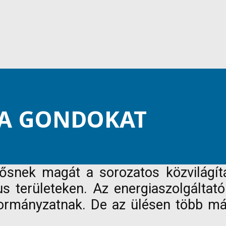
 A GONDOKAT
ősnek magát a sorozatos közvilágítás
us területeken. Az energiaszolgáltató
rmányzatnak. De az ülésen több más 