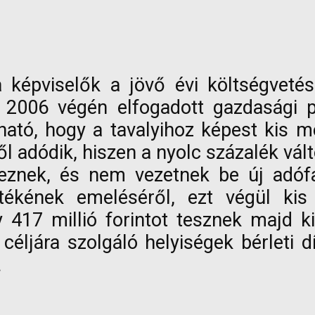
a képviselők a jövő évi költségvetés
 a 2006 végén elfogadott gazdasági
ható, hogy a tavalyihoz képest kis m
 adódik, hiszen a nyolc százalék vált
znek, és nem vezetnek be új adófajt
ékének emeléséről, ezt végül kis 
417 millió forintot tesznek majd ki.
ljára szolgáló helyiségek bérleti díja
.