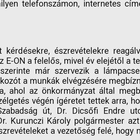
ilyen telefonszámon, internetes címe
t kérdésekre, észrevételekre reagál
E-ON a felelős, mivel év elejétől a te
szerinte már szervezik a lámpacser
lalkozót a munkák elvégzésére megbízni
, ahol az önkormányzat által megbíz
élgetés végén ígéretet tettek arra, ho
 Szabadság út, Dr. Dicsőfi Endre u
r. Kurunczi Károly polgármester azt
észrevételeket a vezetőség felé, hog