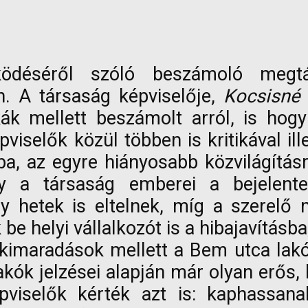
ödéséről szóló beszámoló megtá
n. A társaság képviselője,
Kocsisné
kák mellett beszámolt arról, is h
épviselők közül többen is kritikával i
a, az egyre hiányosabb közvilágítás
gy a társaság emberei a bejelente
gy hetek is eltelnek, míg a szerelő
be helyi vállalkozót is a hibajavításb
imaradások mellett a Bem utca lakó
akók jelzései alapján már olyan erős
épviselők kérték azt is: kaphassan