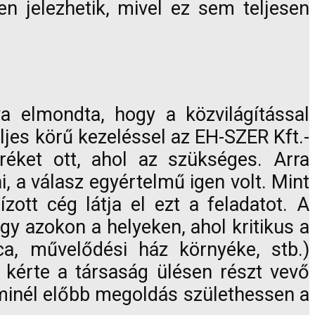
n jelezhetik, mivel ez sem teljesen
va elmondta, hogy a közvilágítással
ljes körű kezeléssel az EH-SZER Kft.-
éket ott, ahol az szükséges. Arra
, a válasz egyértelmű igen volt. Mint
ott cég látja el ezt a feladatot. A
gy azokon a helyeken, ahol kritikus a
tca, művelődési ház környéke, stb.)
 kérte a társaság ülésen részt vevő
y minél előbb megoldás születhessen a