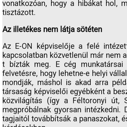
vonatkozóan, hogy a hibákat hol, m
tisztázott.
Az illetékes nem látja sötéten
Az E-ON képviselője a felé intézet
kapcsolatban közvetlenül már nem az 
t bízták meg. E cég munkatársai 
felvetésre, hogy lehetne-e helyi vál
mondják, máshol is akad arra példa
társaság képviselői egyébként a besz
közvilágítás (így a Féltoronyi út,
megpróbálnak gyorsan intézkedni. D
tagjaitól továbbítsák a panaszokat, 