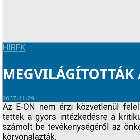
HÍREK
MEGVILÁGÍTOTTÁK
2007-11-29
Az E-ON nem érzi közvetlenül felel
tettek a gyors intézkedésre a kritik
számolt be tevékenységéről az önko
körvonalazták.