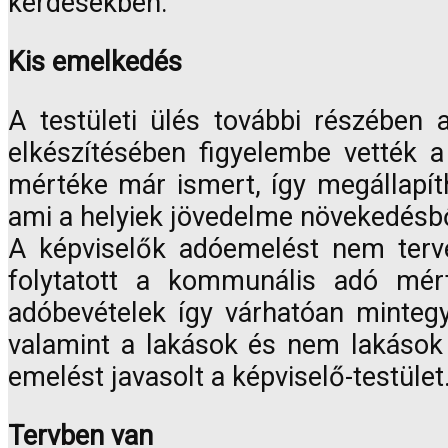
kérdésekben.
Kis emelkedés
A testületi ülés további részében 
elkészítésében figyelembe vették
mértéke már ismert, így megállapít
ami a helyiek jövedelme növekedésből
A képviselők adóemelést nem terve
folytatott a kommunális adó mért
adóbevételek így várhatóan mintegy 
valamint a lakások és nem lakások cé
emelést javasolt a képviselő-testület
Tervben van