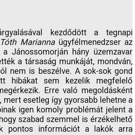
rgyalásával kezdődött a tegnapi
 Tóth Marianna
ügyfélmenedzser az
ogy a Jánossomorján hány üzemzavar
llették a társaság munkáját, mondván,
ról nem is beszélve. A sok-sok gond
tt hibákat sem kezelik megfelelő
 megérkezik. Erre való megoldásként
a, mert esetleg így gyorsabb lehetne a
inak igen komoly problémát jelent a
, hogy szabad szemmel is érzékelhető
ak pontos információt a lakók arra