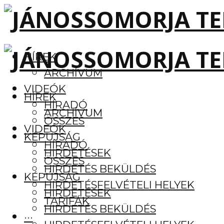
HÍREK
ARCHÍVUM
VIDEÓK
HÍREK
HÍRADÓ
ARCHÍVUM
ÖSSZES
VIDEÓK
KÉPÚJSÁG
HÍRADÓ
HIRDETÉSEK
ÖSSZES
HIRDETÉS BEKÜLDÉS
KÉPÚJSÁG
HIRDETÉSFELVÉTELI HELYEK
HIRDETÉSEK
TARIFÁK
HIRDETÉS BEKÜLDÉS
···