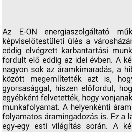
Az E-ON energiaszolgáltató műk
képviselőtestületi ülés a városházá
eddig elvégzett karbantartási mun
fordult elő eddig az idei évben. A k
nagyon sok az áramkimaradás, a hib
között megemlítették azt is, ho
gyorsasággal, hiszen előfordul, ho
egyébként felvetették, hogy vonjanak 
munkafolyamat. A helyenkénti áramk
folyamatos áramingadozás is. Ez a l
egy-egy esti világítás során. A k