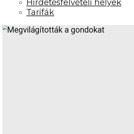
Hirdetésfelvételi helyek
Tarifák