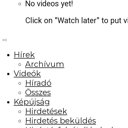
No videos yet!
Click on "Watch later" to put 
Hírek
Archívum
Videók
Híradó
Összes
Képújság
Hirdetések
Hirdetés beküldés