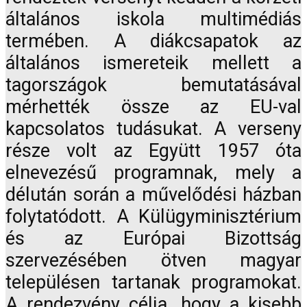
általános iskola multimédiás
termében. A diákcsapatok az
általános ismereteik mellett a
tagországok bemutatásával
mérhették össze az EU-val
kapcsolatos tudásukat. A verseny
része volt az Együtt 1957 óta
elnevezésű programnak, mely a
délután során a művelődési házban
folytatódott. A Külügyminisztérium
és az Európai Bizottság
szervezésében ötven magyar
településen tartanak programokat.
A rendezvény célja, hogy a kisebb