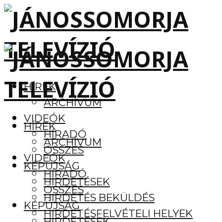
HÍREK
ARCHÍVUM
VIDEÓK
HÍREK
HÍRADÓ
ARCHÍVUM
ÖSSZES
VIDEÓK
KÉPÚJSÁG
HÍRADÓ
HIRDETÉSEK
ÖSSZES
HIRDETÉS BEKÜLDÉS
KÉPÚJSÁG
HIRDETÉSFELVÉTELI HELYEK
HIRDETÉSEK