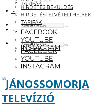
TARIFÁK
HIRDETÉS BEKÜLDÉS
···
HIRDETÉSFELVÉTELI HELYEK
TARIFÁK
···
FACEBOOK
YOUTUBE
INSTAGRAM
FACEBOOK
YOUTUBE
INSTAGRAM