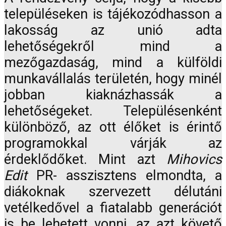
településeken is tájékozódhasson a
lakosság az unió adta
lehetőségekről mind a
mezőgazdaság, mind a külföldi
munkavállalás területén, hogy minél
jobban kiaknázhassák a
lehetőségeket. Településenként
különböző, az ott élőket is érintő
programokkal várják az
érdeklődőket. Mint azt
Mihovics
Edit
PR- asszisztens elmondta, a
diákoknak szervezett délutáni
vetélkedővel a fiatalabb generációt
is be lehetett vonni, az azt követő