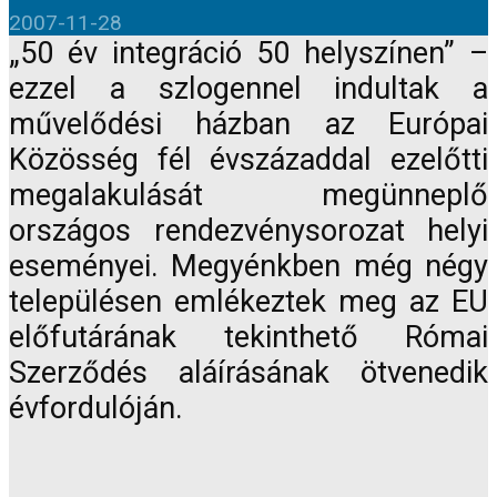
2007-11-28
„50 év integráció 50 helyszínen” –
ezzel a szlogennel indultak a
művelődési házban az Európai
Közösség fél évszázaddal ezelőtti
megalakulását megünneplő
országos rendezvénysorozat helyi
eseményei. Megyénkben még négy
településen emlékeztek meg az EU
előfutárának tekinthető Római
Szerződés aláírásának ötvenedik
évfordulóján.