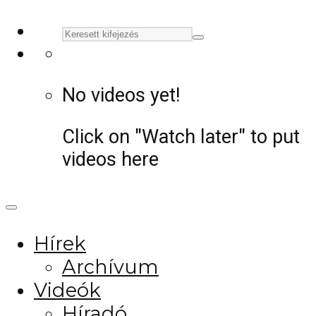
No videos yet!
Click on "Watch later" to put
videos here
Hírek
Archívum
Videók
Híradó