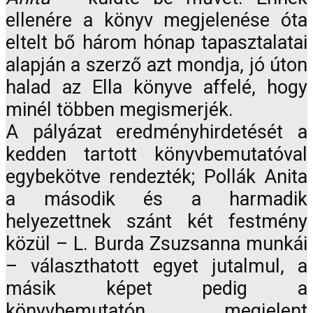
ellenére a könyv megjelenése óta
eltelt bő három hónap tapasztalatai
alapján a szerző azt mondja, jó úton
halad az Ella könyve affelé, hogy
minél többen megismerjék.
A pályázat eredményhirdetését a
kedden tartott könyvbemutatóval
egybekötve rendezték; Pollák Anita
a második és a harmadik
helyezettnek szánt két festmény
közül – L. Burda Zsuzsanna munkái
– választhatott egyet jutalmul, a
másik képet pedig a
könyvbemutatón megjelent