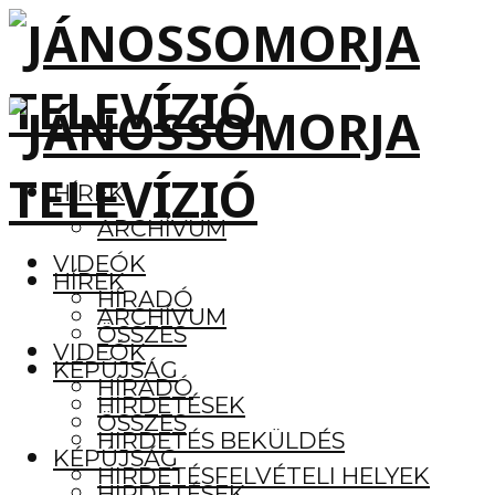
HÍREK
ARCHÍVUM
VIDEÓK
HÍREK
HÍRADÓ
ARCHÍVUM
ÖSSZES
VIDEÓK
KÉPÚJSÁG
HÍRADÓ
HIRDETÉSEK
ÖSSZES
HIRDETÉS BEKÜLDÉS
KÉPÚJSÁG
HIRDETÉSFELVÉTELI HELYEK
HIRDETÉSEK