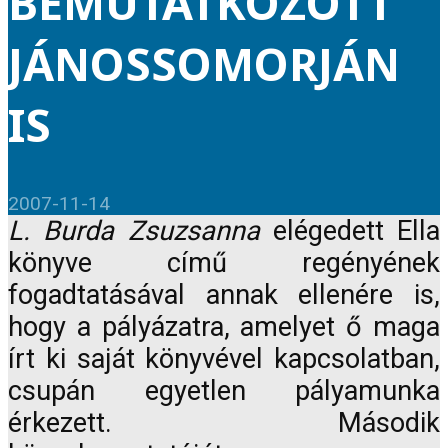
BEMUTATKOZOTT
JÁNOSSOMORJÁN
IS
2007-11-14
L. Burda Zsuzsanna
elégedett Ella
könyve című regényének
fogadtatásával annak ellenére is,
hogy a pályázatra, amelyet ő maga
írt ki saját könyvével kapcsolatban,
csupán egyetlen pályamunka
érkezett. Második