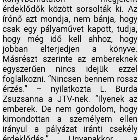
érdeklődők között sorsolták ki. Az
írónő azt mondja, nem bánja, hogy
csak egy pályaművet kapott, tudja,
hogy még idő kell ahhoz, hogy
jobban elterjedjen a könyve.
Másrészt szerinte az embereknek
egyszerűen nincs idejük ezzel
foglalkozni. “Nincsen bennem rossz
érzés.” – nyilatkozta L. Burda
Zsuzsanna a JTV-nek. “Ilyenek az
emberek. De nem gondolom, hogy
kimondottan a személyem ellen
irányul a pályázat iránti csekély
érdeklődés.” Ugyanakkor a