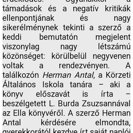
támadások és a negatív kritikák
ellenpontjának és nagy
sikerélménynek tekinti a szerző a
keddi bemutatón megjelent
viszonylag nagy létszámú
közönséget: körülbelül negyvenen
voltak a rendezvényen. A
találkozón
Herman Antal
, a Körzeti
Általános Iskola tanára – aki a
könyv előszavát is írta –
beszélgetett L. Burda Zsuzsannával
az Ella könyvéről. A szerző Herman
Antal kérdésére elmondta,
gyerekkorától kezdve írt saját naplói