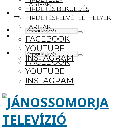
TARIFÁK
HIRDETÉS BEKÜLDÉS
···
HIRDETÉSFELVÉTELI HELYEK
TARIFÁK
···
FACEBOOK
YOUTUBE
INSTAGRAM
FACEBOOK
YOUTUBE
INSTAGRAM