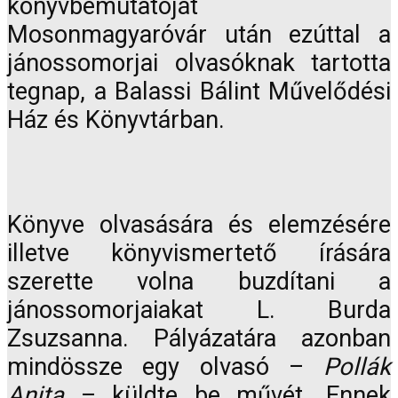
könyvbemutatóját
Mosonmagyaróvár után ezúttal a
jánossomorjai olvasóknak tartotta
tegnap, a Balassi Bálint Művelődési
Ház és Könyvtárban.
Könyve olvasására és elemzésére
illetve könyvismertető írására
szerette volna buzdítani a
jánossomorjaiakat L. Burda
Zsuzsanna. Pályázatára azonban
mindössze egy olvasó –
Pollák
Anita
– küldte be művét. Ennek