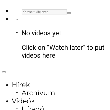
No videos yet!
Click on "Watch later" to put
videos here
Hírek
Archívum
Videók
Híradó