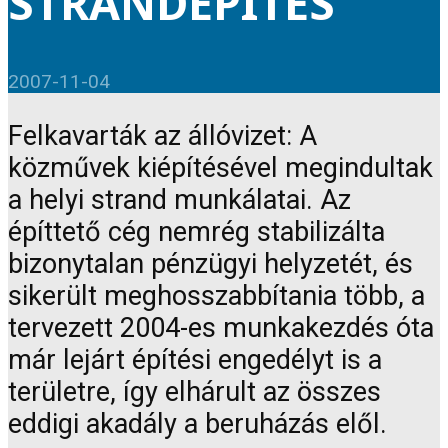
STRANDÉPÍTÉS
2007-11-04
Felkavarták az állóvizet: A
közművek kiépítésével megindultak
a helyi strand munkálatai. Az
építtető cég nemrég stabilizálta
bizonytalan pénzügyi helyzetét, és
sikerült meghosszabbítania több, a
tervezett 2004-es munkakezdés óta
már lejárt építési engedélyt is a
területre, így elhárult az összes
eddigi akadály a beruházás elől.