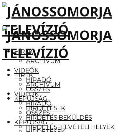
HÍREK
ARCHÍVUM
VIDEÓK
HÍREK
HÍRADÓ
ARCHÍVUM
ÖSSZES
VIDEÓK
KÉPÚJSÁG
HÍRADÓ
HIRDETÉSEK
ÖSSZES
HIRDETÉS BEKÜLDÉS
KÉPÚJSÁG
HIRDETÉSFELVÉTELI HELYEK
HIRDETÉSEK