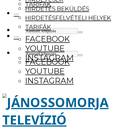
TARIFÁK
HIRDETÉS BEKÜLDÉS
···
HIRDETÉSFELVÉTELI HELYEK
TARIFÁK
···
FACEBOOK
YOUTUBE
INSTAGRAM
FACEBOOK
YOUTUBE
INSTAGRAM