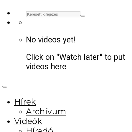
No videos yet!
Click on "Watch later" to put
videos here
Hírek
Archívum
Videók
Híradó