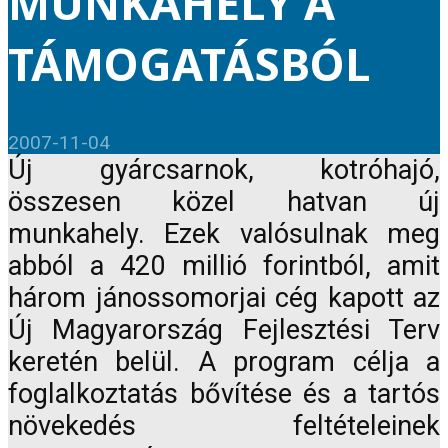
MUNKAHELY A
TÁMOGATÁSBÓL
2007-11-04
Új gyárcsarnok, kotróhajó,
összesen közel hatvan új
munkahely. Ezek valósulnak meg
abból a 420 millió forintból, amit
három jánossomorjai cég kapott az
Új Magyarország Fejlesztési Terv
keretén belül. A program célja a
foglalkoztatás bővítése és a tartós
növekedés feltételeinek