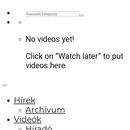
No videos yet!
Click on "Watch later" to put
videos here
Hírek
Archívum
Videók
Híradó