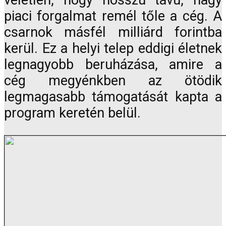
véletlen, hogy hosszú távú, nagy
piaci forgalmat remél tőle a cég. A
csarnok másfél milliárd forintba
kerül. Ez a helyi telep eddigi életnek
legnagyobb beruházása, amire a
cég megyénkben az ötödik
legmagasabb támogatását kapta a
program keretén belül.