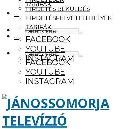
TARIFÁK
HIRDETÉS BEKÜLDÉS
···
HIRDETÉSFELVÉTELI HELYEK
TARIFÁK
···
FACEBOOK
YOUTUBE
INSTAGRAM
FACEBOOK
YOUTUBE
INSTAGRAM