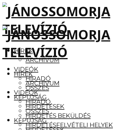
HÍREK
ARCHÍVUM
VIDEÓK
HÍREK
HÍRADÓ
ARCHÍVUM
ÖSSZES
VIDEÓK
KÉPÚJSÁG
HÍRADÓ
HIRDETÉSEK
ÖSSZES
HIRDETÉS BEKÜLDÉS
KÉPÚJSÁG
HIRDETÉSFELVÉTELI HELYEK
HIRDETÉSEK