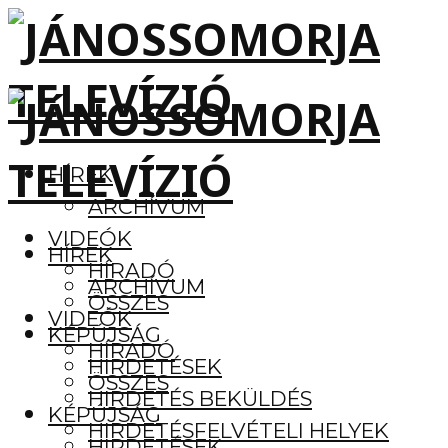
HÍREK
ARCHÍVUM
VIDEÓK
HÍREK
HÍRADÓ
ARCHÍVUM
ÖSSZES
VIDEÓK
KÉPÚJSÁG
HÍRADÓ
HIRDETÉSEK
ÖSSZES
HIRDETÉS BEKÜLDÉS
KÉPÚJSÁG
HIRDETÉSFELVÉTELI HELYEK
HIRDETÉSEK