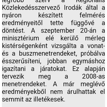
legfőbb szerv a Regionális
Közlekedésszervező Irodák által a
nyáron készített felmérés
eredményeitől tette függővé a
döntést. A szeptember 20-án a
minisztérium elé kerülő mérleg
kistérségenként vizsgálta a vonat-
és a buszmenetrendeket, próbálva
ésszerűsíteni, jobban egymáshoz
igazítani a járatokat. Ez alapján
tervezik meg a 2008-as
menetrendeket. A már meglévő
eredményekből nem árulhattak el
semmit az illetékesek.