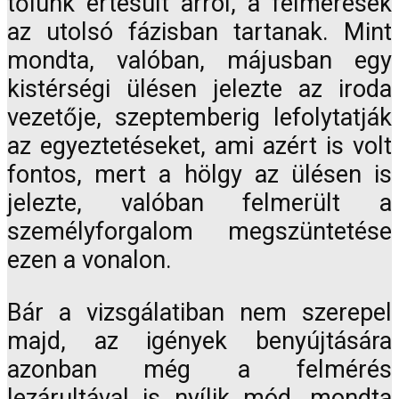
tőlünk értesült arról, a felmérések
az utolsó fázisban tartanak. Mint
mondta, valóban, májusban egy
kistérségi ülésen jelezte az iroda
vezetője, szeptemberig lefolytatják
az egyeztetéseket, ami azért is volt
fontos, mert a hölgy az ülésen is
jelezte, valóban felmerült a
személyforgalom megszüntetése
ezen a vonalon.
Bár a vizsgálatiban nem szerepel
majd, az igények benyújtására
azonban még a felmérés
lezárultával is nyílik mód, mondta