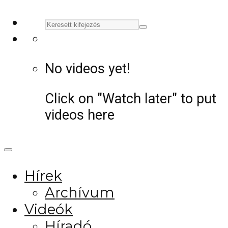
No videos yet!
Click on "Watch later" to put
videos here
Hírek
Archívum
Videók
Híradó