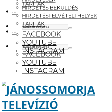
TARIFÁK
HIRDETÉS BEKÜLDÉS
···
HIRDETÉSFELVÉTELI HELYEK
TARIFÁK
···
FACEBOOK
YOUTUBE
INSTAGRAM
FACEBOOK
YOUTUBE
INSTAGRAM