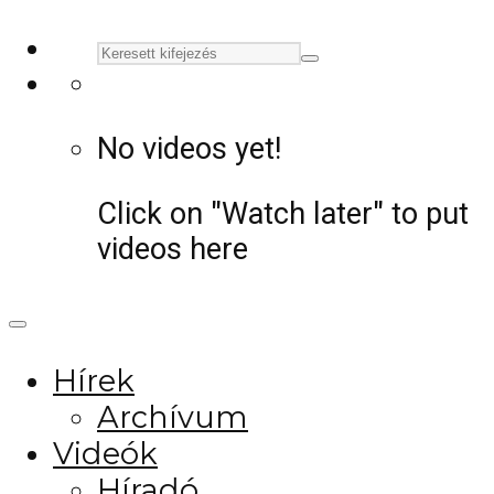
No videos yet!
Click on "Watch later" to put
videos here
Hírek
Archívum
Videók
Híradó