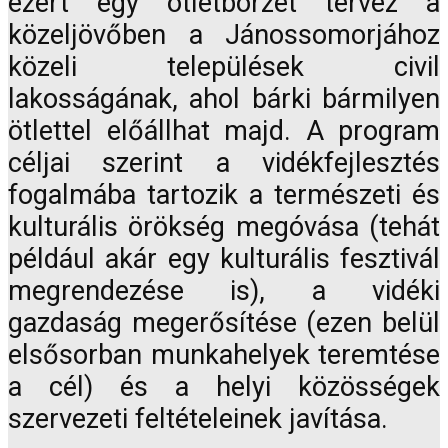
ezért egy ötletbörzét tervez a
közeljövőben a Jánossomorjához
közeli települések civil
lakosságának, ahol bárki bármilyen
ötlettel előállhat majd. A program
céljai szerint a vidékfejlesztés
fogalmába tartozik a természeti és
kulturális örökség megóvása (tehát
például akár egy kulturális fesztivál
megrendezése is), a vidéki
gazdaság megerősítése (ezen belül
elsősorban munkahelyek teremtése
a cél) és a helyi közösségek
szervezeti feltételeinek javítása.