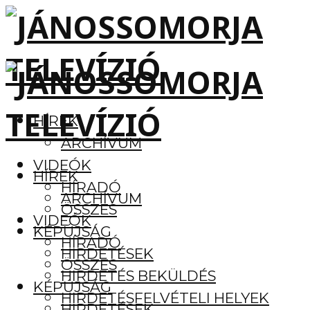
HÍREK
ARCHÍVUM
VIDEÓK
HÍREK
HÍRADÓ
ARCHÍVUM
ÖSSZES
VIDEÓK
KÉPÚJSÁG
HÍRADÓ
HIRDETÉSEK
ÖSSZES
HIRDETÉS BEKÜLDÉS
KÉPÚJSÁG
HIRDETÉSFELVÉTELI HELYEK
HIRDETÉSEK