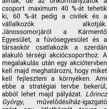
állnak, de az önkormányzatok a
csoport maximum 40 %-át tehetik
ki, 60 %-át pedig a civilek és a
vállalkozók alkotják.
Jánossomorjáról a Kármentő
Egyesület, a fúvósegyesület és a
társaskör csatlakozik a szerdán
alakuló térségi akciócsoporthoz. A
megalakulás után egy akciótervben
kell majd meghatározni, hogy miket
kell fejleszteni a környéken. Ami
ebbe a stratégiai tervbe bekerül,
abból lehet majd pályázat.
Lőrincz
György
, művelődésiház-igazgató