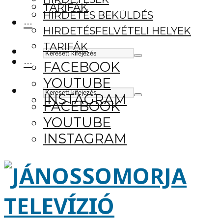
TARIFÁK
HIRDETÉS BEKÜLDÉS
···
HIRDETÉSFELVÉTELI HELYEK
TARIFÁK
···
FACEBOOK
YOUTUBE
INSTAGRAM
FACEBOOK
YOUTUBE
INSTAGRAM