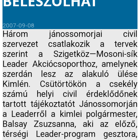
BELESZÓLHAT
2007-09-08
Három jánossomorjai civil
szervezet csatlakozik a tervek
szerint a Szigetköz—Mosoni-sík
Leader Akciócsoporthoz, amelynek
szerdán lesz az alakuló ülése
Kimlén. Csütörtökön a csekély
számú helyi civil érdeklődőnek
tartott tájékoztatót Jánossomorján
a Leaderről a kimlei polgármester,
Balsay Zsuzsanna, aki az előző,
térségi Leader-program gesztora,