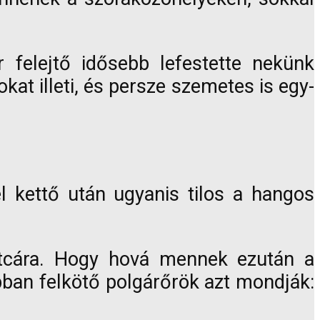
r felejtő idősebb lefestette nekünk
t illeti, és persze szemetes is egy-
l kettő után ugyanis tilos a hangos
utcára. Hogy hová mennek ezután a
bban felkötő polgárőrök azt mondják: