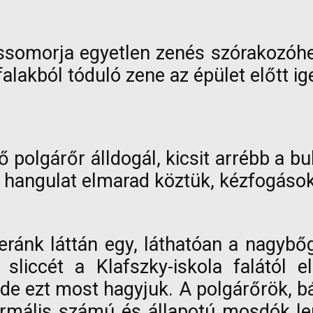
ossomorja egyetlen zenés szórakozóhe
alakból tóduló zene az épület előtt ig
 polgárőr álldogál, kicsit arrébb a bul
 hangulat elmarad köztük, kézfogások i
ránk láttán egy, láthatóan a nagybő
a sliccét a Klafszky-iskola falától
 de ezt most hagyjuk. A polgárőrök, b
ormális számú és állapotú mosdók le