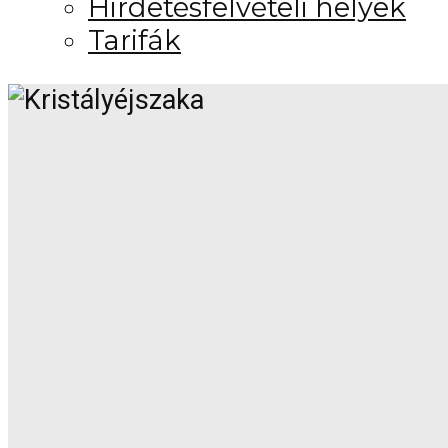
Hirdetésfelvételi helyek
Tarifák