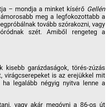
ntja – mondja a minket kísérő
Gellén
egmámorosabb meg a legfokozottabb a
Megpróbálnak tovább szórakozni, vagy
szóródnak szét. Amiből rengeteg a
k kisebb garázdaságok, törés-zúzás
 virágcserepeket is az erejükkel mit
, ha legalább négyig nyitva lenne a
ani, vagy akár megóvni a 86-os út