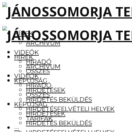
HÍREK
ARCHÍVUM
VIDEÓK
HÍREK
HÍRADÓ
ARCHÍVUM
ÖSSZES
VIDEÓK
KÉPÚJSÁG
HÍRADÓ
HIRDETÉSEK
ÖSSZES
HIRDETÉS BEKÜLDÉS
KÉPÚJSÁG
HIRDETÉSFELVÉTELI HELYEK
HIRDETÉSEK
TARIFÁK
HIRDETÉS BEKÜLDÉS
···