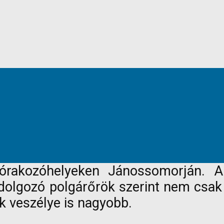
szórakozóhelyeken Jánossomorján. 
 dolgozó polgárőrök szerint nem csa
ek veszélye is nagyobb.