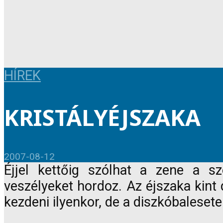
HÍREK
KRISTÁLYÉJSZAKA
2007-08-12
Éjjel kettőig szólhat a zene a 
veszélyeket hordoz. Az éjszaka kint
kezdeni ilyenkor, de a diszkóbaleset