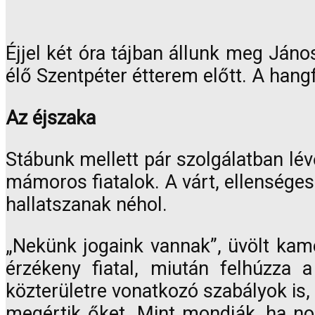
Éjjel két óra tájban állunk meg Ján
élő Szentpéter étterem előtt. A hangf
Az éjszaka
Stábunk mellett pár szolgálatban lévő
mámoros fiatalok. A várt, ellenséges
hallatszanak néhol.
„Nekünk jogaink vannak”, üvölt kame
érzékeny fiatal, miután felhúzza 
közterületre vonatkozó szabályok is,
megértik őket. Mint mondják, ha n