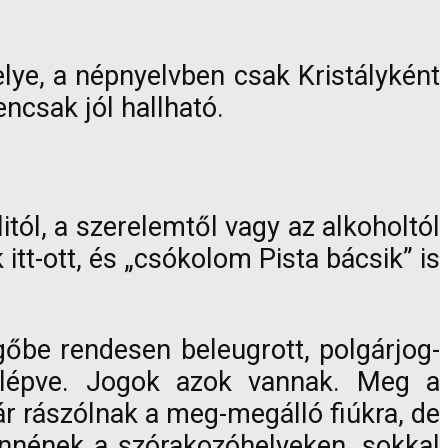
lye, a népnyelvben csak Kristályként
encsak jól hallható.
itól, a szerelemtől vagy az alkoholtól
tt-ott, és „csókolom Pista bácsik” is
gőbe rendesen beleugrott, polgárjog-
 ellépve. Jogok azok vannak. Meg a
ár rászólnak a meg-megálló fiúkra, de
nnének a szórakozóhelyeken, sokkal