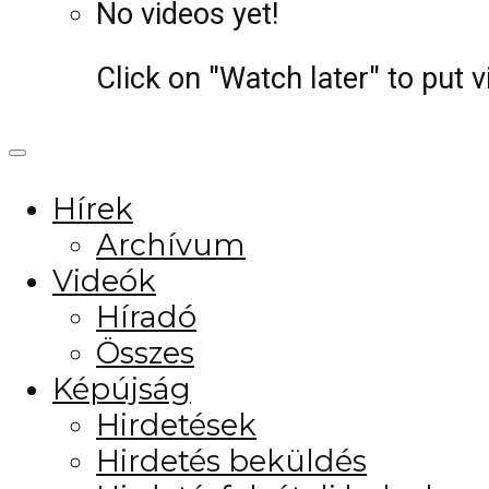
No videos yet!
Click on "Watch later" to put 
Hírek
Archívum
Videók
Híradó
Összes
Képújság
Hirdetések
Hirdetés beküldés