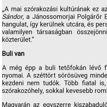
„A mai szórakozási kultúrának ez a
Sándor
, a Jánossomorjai Polgárőr 
hangulat, így kerülnek utcára, és p
valamilyen társaságban összejönn
közterület.”
Buli van
A még épp a buli tetőfokán lévő f
nyomai. A széttört sörösüveg minden
kezdeni nem tudók. Több fiatal is,
szórakozóhely, sokkal kevesebb romb
Magyarán az egyszerre kiszabadul