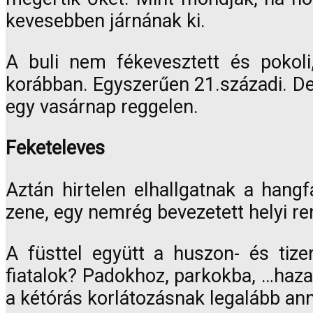
kevesebben járnának ki.
A buli nem fékevesztett és pokoli,
korábban. Egyszerűen 21.századi. De
egy vasárnap reggelen.
Feketeleves
Aztán hirtelen elhallgatnak a hang
zene, egy nemrég bevezetett helyi re
A füsttel együtt a huszon- és ti
fiatalok? Padokhoz, parkokba, …haza
a kétórás korlátozásnak legalább an