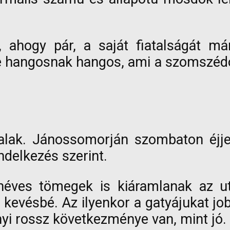
 ahogy pár, a saját fiatalságát má
 hangosnak hangos, ami a szomszédoka
falak. Jánossomorján szombaton éjje
ndelkezés szerint.
zenéves tömegek is kiáramlanak az 
 kevésbé. Az ilyenkor a gatyájukat jo
nyi rossz következménye van, mint jó.