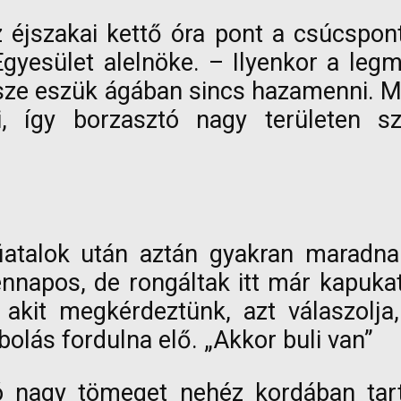
z éjszakai kettő óra pont a csúcspo
Egyesület alelnöke. – Ilyenkor a l
ersze eszük ágában sincs hazamenni. 
i, így borzasztó nagy területen 
iatalok után aztán gyakran maradna
napos, de rongáltak itt már kapukat,
 akit megkérdeztünk, azt válaszolja
olás fordulna elő. „Akkor buli van”
ó nagy tömeget nehéz kordában tart