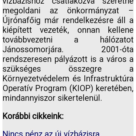
vízbázishoz csatlakozva szeretné
megoldani az önkormányzat –
Újrónafőig már rendelkezésre áll a
kiépített vezeték, onnan kellene
továbbvezetni a hálózatot
Jánossomorjára. 2001-óta
rendszeresen pályázott is a város a
szükséges összegre a
Környezetvédelem és Infrastruktúra
Operatív Program (KIOP) keretében,
mindannyiszor sikertelenül.
Korábbi cikkeink:
Nincs pénz az új vízbázisra