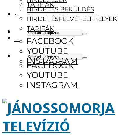
TARIFÁK
HIRDETÉS BEKÜLDÉS
···
HIRDETÉSFELVÉTELI HELYEK
TARIFÁK
···
FACEBOOK
YOUTUBE
INSTAGRAM
FACEBOOK
YOUTUBE
INSTAGRAM