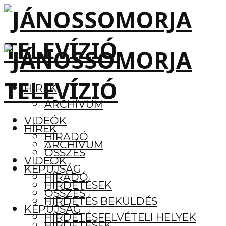
HÍREK
ARCHÍVUM
VIDEÓK
HÍREK
HÍRADÓ
ARCHÍVUM
ÖSSZES
VIDEÓK
KÉPÚJSÁG
HÍRADÓ
HIRDETÉSEK
ÖSSZES
HIRDETÉS BEKÜLDÉS
KÉPÚJSÁG
HIRDETÉSFELVÉTELI HELYEK
HIRDETÉSEK