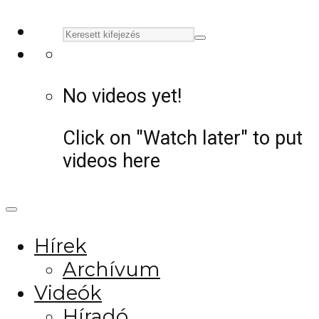
No videos yet!
Click on "Watch later" to put
videos here
Hírek
Archívum
Videók
Híradó