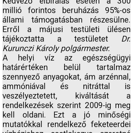
Kedvező elbírálás esetén a 300
millió forintos beruházás 95%-os
állami támogatásban részesülne.
Erről a májusi testületi ülésen
tájékoztatta a testületet
Dr.
Kurunczi Károly polgármester.
A helyi víz az egészségügyi
határértéken belül tartalmaz
szennyező anyagokat, ám arzénnal,
ammóniával és nitráttal is
veszélyeztetett, kiváltását a
rendelkezések szerint 2009-ig meg
kell oldani. Ezt a jó minőségi
mutatókkal rendelkező feketeerdei