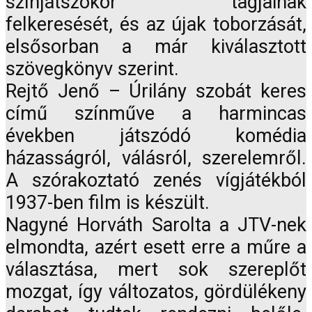
színjátszókör tagjainak
felkeresését, és az újak toborzását,
elsősorban a már kiválasztott
szövegkönyv szerint.
Rejtő Jenő – Úrilány szobát keres
című színműve a harmincas
években játszódó komédia
házasságról, válásról, szerelemről.
A szórakoztató zenés vígjátékból
1937-ben film is készült.
Nagyné Horváth Sarolta a JTV-nek
elmondta, azért esett erre a műre a
választása, mert sok szereplőt
mozgat, így változatos, gördülékeny