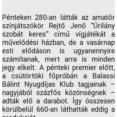
Pénteken 280-an látták az amatőr
színjátszókör Rejtő Jenő “Úrilány
szobát keres” című vígjátékát a
művelődési házban, de a vasárnap
esti elődáson is ugyanennyire
számítanak, mert arra is minden
jegy elkelt. A pénteki premier előtt,
a csütörtöki főpróbán a Balassi
Bálint Nyugdíjas Klub tagjainak –
nagyjából százfős közönségnek –
adták elő a darabot. Így összesen
körülbelül 660-an láthatták eddig a