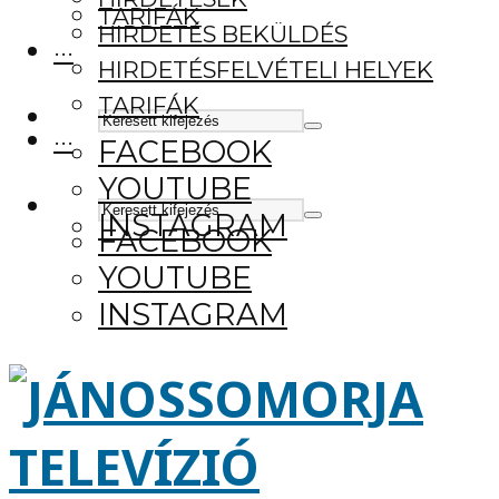
TARIFÁK
HIRDETÉS BEKÜLDÉS
···
HIRDETÉSFELVÉTELI HELYEK
TARIFÁK
···
FACEBOOK
YOUTUBE
INSTAGRAM
FACEBOOK
YOUTUBE
INSTAGRAM