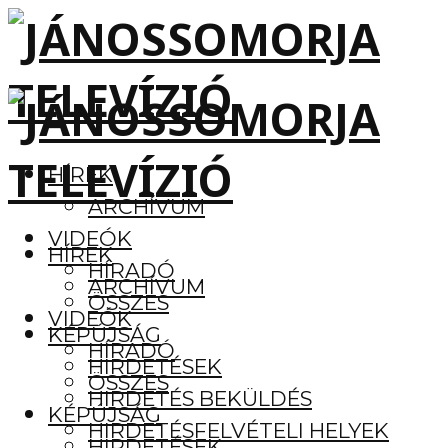
HÍREK
ARCHÍVUM
VIDEÓK
HÍREK
HÍRADÓ
ARCHÍVUM
ÖSSZES
VIDEÓK
KÉPÚJSÁG
HÍRADÓ
HIRDETÉSEK
ÖSSZES
HIRDETÉS BEKÜLDÉS
KÉPÚJSÁG
HIRDETÉSFELVÉTELI HELYEK
HIRDETÉSEK