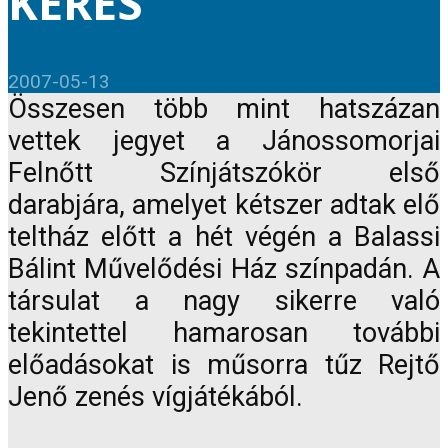
KERES
2007-05-13
Összesen több mint hatszázan
vettek jegyet a Jánossomorjai
Felnőtt Színjátszókör első
darabjára, amelyet kétszer adtak elő
teltház előtt a hét végén a Balassi
Bálint Művelődési Ház színpadán. A
társulat a nagy sikerre való
tekintettel hamarosan további
előadásokat is műsorra tűz Rejtő
Jenő zenés vígjátékából.