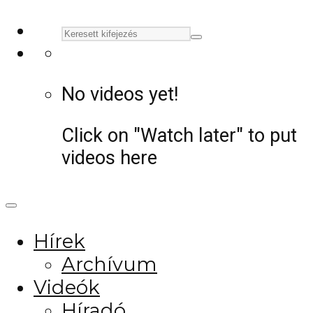
No videos yet!
Click on "Watch later" to put
videos here
Hírek
Archívum
Videók
Híradó