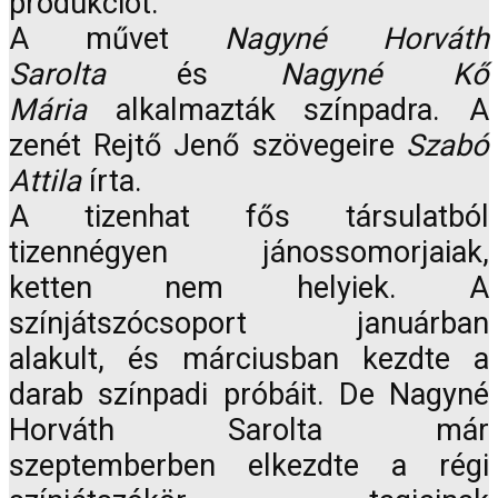
produkciót.
A művet
Nagyné Horváth
Sarolta
és
Nagyné Kő
Mária
alkalmazták színpadra. A
zenét Rejtő Jenő szövegeire
Szabó
Attila
írta.
A tizenhat fős társulatból
tizennégyen jánossomorjaiak,
ketten nem helyiek. A
színjátszócsoport januárban
alakult, és márciusban kezdte a
darab színpadi próbáit. De Nagyné
Horváth Sarolta már
szeptemberben elkezdte a régi