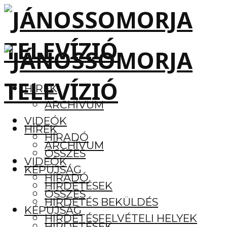
HÍREK
ARCHÍVUM
VIDEÓK
HÍREK
HÍRADÓ
ARCHÍVUM
ÖSSZES
VIDEÓK
KÉPÚJSÁG
HÍRADÓ
HIRDETÉSEK
ÖSSZES
HIRDETÉS BEKÜLDÉS
KÉPÚJSÁG
HIRDETÉSFELVÉTELI HELYEK
HIRDETÉSEK