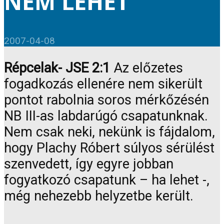
NEM LEHET
2007-04-08
Répcelak- JSE 2:1
Az előzetes
fogadkozás ellenére nem sikerült
pontot rabolnia soros mérkőzésén
NB III-as labdarúgó csapatunknak.
Nem csak neki, nekünk is fájdalom,
hogy Plachy Róbert súlyos sérülést
szenvedett, így egyre jobban
fogyatkozó csapatunk – ha lehet -,
még nehezebb helyzetbe került.