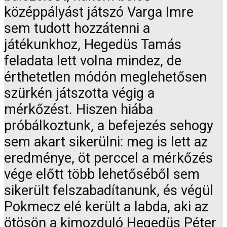
középpályást játszó Varga Imre
sem tudott hozzátenni a
játékunkhoz, Hegedüs Tamás
feladata lett volna mindez, de
érthetetlen módón meglehetősen
szürkén játszotta végig a
mérkőzést. Hiszen hiába
próbálkoztunk, a befejezés sehogy
sem akart sikerülni: meg is lett az
eredménye, öt perccel a mérkőzés
vége előtt több lehetőséből sem
sikerült felszabadítanunk, és végül
Pokmecz elé került a labda, aki az
ötösön a kimozduló Hegedüs Péter