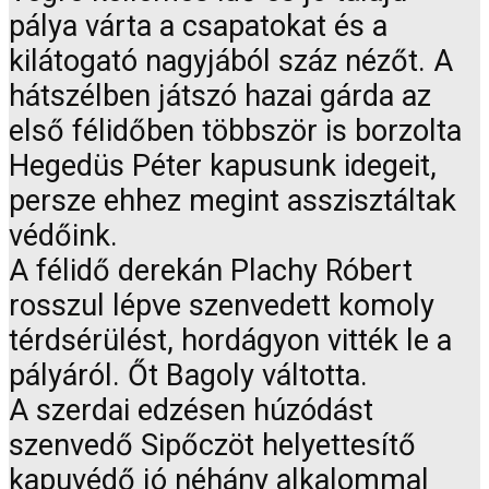
pálya várta a csapatokat és a
kilátogató nagyjából száz nézőt. A
hátszélben játszó hazai gárda az
első félidőben többször is borzolta
Hegedüs Péter kapusunk idegeit,
persze ehhez megint asszisztáltak
védőink.
A félidő derekán Plachy Róbert
rosszul lépve szenvedett komoly
térdsérülést, hordágyon vitték le a
pályáról. Őt Bagoly váltotta.
A szerdai edzésen húzódást
szenvedő Sipőczöt helyettesítő
kapuvédő jó néhány alkalommal