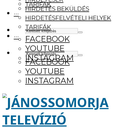
TARIFÁK
HIRDETÉS BEKÜLDÉS
···
HIRDETÉSFELVÉTELI HELYEK
TARIFÁK
···
FACEBOOK
YOUTUBE
INSTAGRAM
FACEBOOK
YOUTUBE
INSTAGRAM