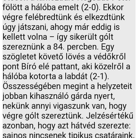
fölött a hálóba emelt (2-0). Ekkor
végre felébredtünk és elkezdtünk
úgy játszani, ahogy már eddig is
kellett volna – így sikerült gólt
szereznünk a 84. percben. Egy
szögletet követő lövés a védőkről
pont Bíró elé pattant, aki közelről a
hálóba kotorta a labdát (2-1).
Összességében megint a helyzeteit
jobban kihasználó gárda nyert,
nekünk annyi vigaszunk van, hogy
végre gólt szereztünk. Jelzésértékű
azonban, hogy azt hátvéd szerezte:
sajnos nincsenek tipikus csatáraink,