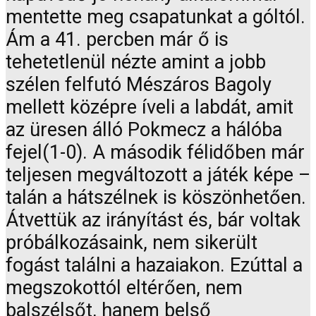
mentette meg csapatunkat a góltól.
Ám a 41. percben már ő is
tehetetlenül nézte amint a jobb
szélen felfutó Mészáros Bagoly
mellett középre íveli a labdát, amit
az üresen álló Pokmecz a hálóba
fejel(1-0). A második félidőben már
teljesen megváltozott a játék képe –
talán a hátszélnek is köszönhetően.
Átvettük az irányítást és, bár voltak
próbálkozásaink, nem sikerült
fogást találni a hazaiakon. Ezúttal a
megszokottól eltérően, nem
balszélsőt, hanem belső