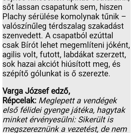
sőt lassan csapatunk sem, hiszen
Plachy sérülése komolynak tűnik –
valószínűleg térdszalag szakadást
szenvedett. A csapatból ezúttal
csak Bírót lehet megemlíteni jóként,
agilis volt, futott, labdákat szerzett,
sok hazai akciót hiúsított meg, és
szépítő gólunkat is ő szerezte.
Varga József edző,
Répcelak:
Meglepett a vendégek
első félidei gyenge játéka, hagytak
minket érvényesülni: Sikerült is
megszereznünk a vezetést, de nem