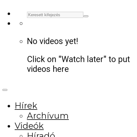
No videos yet!
Click on "Watch later" to put
videos here
Hírek
Archívum
Videók
Híradó