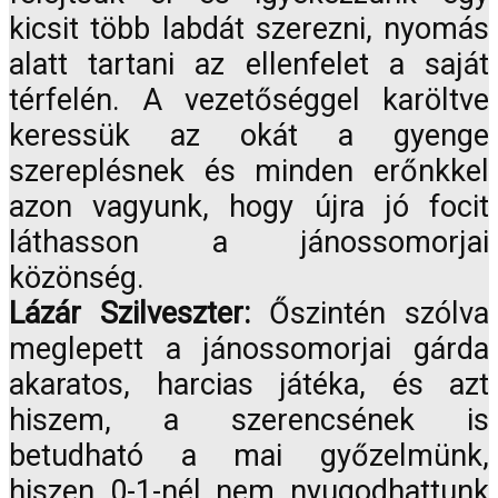
kicsit több labdát szerezni, nyomás
alatt tartani az ellenfelet a saját
térfelén. A vezetőséggel karöltve
keressük az okát a gyenge
szereplésnek és minden erőnkkel
azon vagyunk, hogy újra jó focit
láthasson a jánossomorjai
közönség.
Lázár Szilveszter:
Őszintén szólva
meglepett a jánossomorjai gárda
akaratos, harcias játéka, és azt
hiszem, a szerencsének is
betudható a mai győzelmünk,
hiszen 0-1-nél nem nyugodhattunk