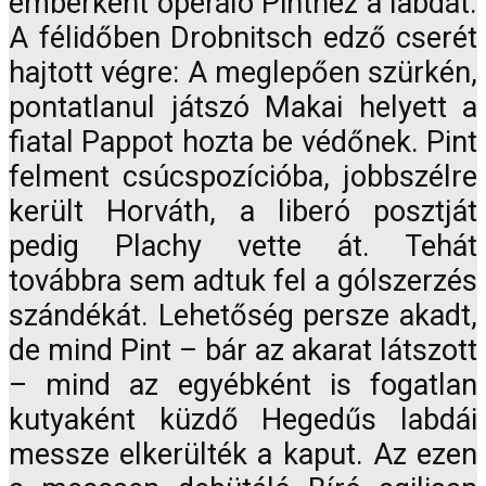
emberként operáló Pinthez a labdát.
A félidőben Drobnitsch edző cserét
hajtott végre: A meglepően szürkén,
pontatlanul játszó Makai helyett a
fiatal Pappot hozta be védőnek. Pint
felment csúcspozícióba, jobbszélre
került Horváth, a liberó posztját
pedig Plachy vette át. Tehát
továbbra sem adtuk fel a gólszerzés
szándékát. Lehetőség persze akadt,
de mind Pint – bár az akarat látszott
– mind az egyébként is fogatlan
kutyaként küzdő Hegedűs labdái
messze elkerülték a kaput. Az ezen