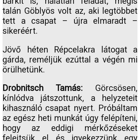
bárkit is, hálátlan feladat, mégis
talán Göblyös volt az, aki legtöbbet
tett a csapat – újra elmaradt –
sikeréért.
Jövő héten Répcelakra látogat a
gárda, reméljük ezúttal a végén mi
örülhetünk.
Drobnitsch Tamás:
Görcsösen,
kínlódva játszottunk, a helyzeteit
kihasználó csapat nyert. Próbáltam
az egész heti munkát úgy felépíteni,
hogy az eddigi mérkőzéseket
felejtsük el és igyekezzünk egy