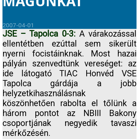
MAGUNKAT
2007-04-01
JSE – Tapolca 0-3:
A várakozással
ellentétben ezúttal sem sikerült
nyerni focistáinknak. Most hazai
pályán szenvedtünk vereséget: az
ide látogató TIAC Honvéd VSE
Tapolca gárdája a jobb
helyzetkihasználásnak
köszönhetően rabolta el tőlünk a
három pontot az NBIII Bakony
csoportjának negyedik tavaszi
mérkőzésén.