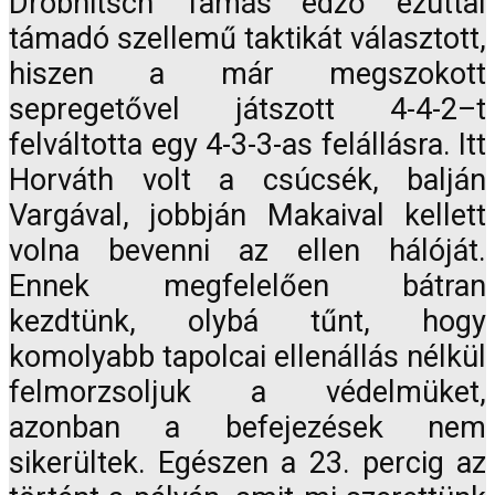
Drobnitsch Tamás edző ezúttal
támadó szellemű taktikát választott,
hiszen a már megszokott
sepregetővel játszott 4-4-2–t
felváltotta egy 4-3-3-as felállásra. Itt
Horváth volt a csúcsék, balján
Vargával, jobbján Makaival kellett
volna bevenni az ellen hálóját.
Ennek megfelelően bátran
kezdtünk, olybá tűnt, hogy
komolyabb tapolcai ellenállás nélkül
felmorzsoljuk a védelmüket,
azonban a befejezések nem
sikerültek. Egészen a 23. percig az