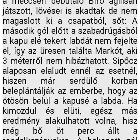
a meccsen debütáló Bíró agilisan
játszott, lövései is akadtak de nem
magaslott ki a csapatból, sőt: A
második gól előtt a szabadrúgásból
a kapu elé tekert labdát nem fejelte
el, így az üresen találta Markót, aki
3 méterről nem hibázhatott. Sipőcz
alaposan elaludt ennél az esetnél,
hiszen már serdülő korban
beleplántálják az emberbe, hogy az
ötösön belül a kapusé a labda. Ha
kimozdul és elüti, egész más
eredmény alakulhatott volna, hisz
még bő öt perc állt a