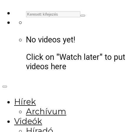
No videos yet!
Click on "Watch later" to put
videos here
Hírek
Archívum
Videók
Híradó