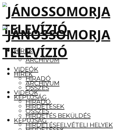
HÍREK
ARCHÍVUM
VIDEÓK
HÍREK
HÍRADÓ
ARCHÍVUM
ÖSSZES
VIDEÓK
KÉPÚJSÁG
HÍRADÓ
HIRDETÉSEK
ÖSSZES
HIRDETÉS BEKÜLDÉS
KÉPÚJSÁG
HIRDETÉSFELVÉTELI HELYEK
HIRDETÉSEK