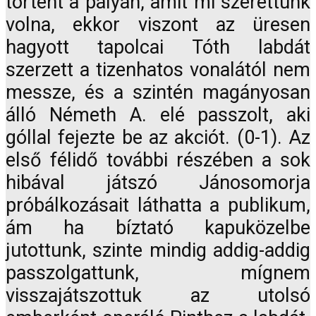
történt a pályán, amit mi szerettünk
volna, ekkor viszont az üresen
hagyott tapolcai Tóth labdát
szerzett a tizenhatos vonalától nem
messze, és a szintén magányosan
álló Németh A. elé passzolt, aki
góllal fejezte be az akciót. (0-1). Az
első félidő további részében a sok
hibával játszó Jánosomorja
próbálkozásait láthatta a publikum,
ám ha bíztató kapuközelbe
jutottunk, szinte mindig addig-addig
passzolgattunk, mígnem
visszajátszottuk az utolsó