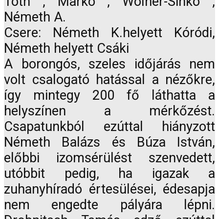
Tóth , Markó , Wolher-Sinkó ,
Németh A.
Csere: Németh K.helyett Kóródi,
Németh helyett Csáki
A borongós, szeles időjárás nem
volt csalogató hatással a nézőkre,
így mintegy 200 fő láthatta a
helyszínen a mérkőzést.
Csapatunkból ezúttal hiányzott
Németh Balázs és Búza István,
előbbi izomsérülést szenvedett,
utóbbit pedig, ha igazak a
zuhanyhíradó értesülései, édesapja
nem engedte pályára lépni.