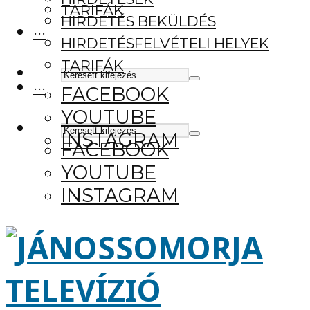
TARIFÁK
HIRDETÉS BEKÜLDÉS
···
HIRDETÉSFELVÉTELI HELYEK
TARIFÁK
···
FACEBOOK
YOUTUBE
INSTAGRAM
FACEBOOK
YOUTUBE
INSTAGRAM