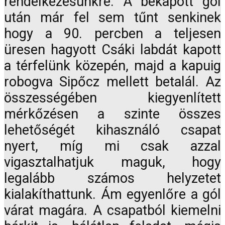
rendelkezésünkre. A bekapott gól
után már fel sem tűnt senkinek
hogy a 90. percben a teljesen
üresen hagyott Csáki labdát kapott
a térfelünk közepén, majd a kapuig
robogva Sipőcz mellett betalál. Az
összességében kiegyenlített
mérkőzésen a szinte összes
lehetőségét kihasználó csapat
nyert, míg mi csak azzal
vigasztalhatjuk maguk, hogy
legalább számos helyzetet
kialakíthattunk. Ám egyenlőre a gól
várat magára. A csapatból kiemelni