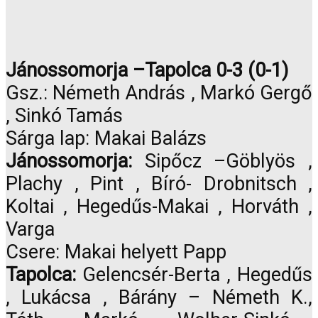
Jánossomorja –Tapolca 0-3 (0-1)
Gsz.: Németh András , Markó Gergő
, Sinkó Tamás
Sárga lap: Makai Balázs
Jánossomorja:
Sipőcz –Göblyös ,
Plachy , Pint , Bíró- Drobnitsch ,
Koltai , Hegedűs-Makai , Horváth ,
Varga
Csere: Makai helyett Papp
Tapolca:
Gelencsér-Berta , Hegedűs
, Lukácsa , Bárány – Németh K.,