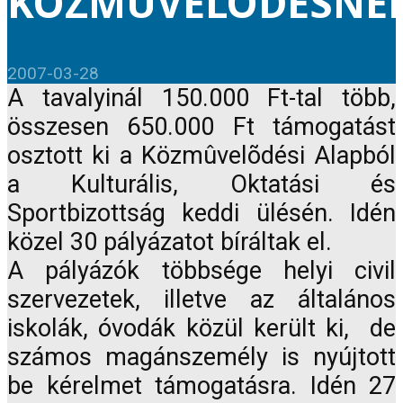
KÖZMÛVELÕDÉSNE
2007-03-28
A tavalyinál 150.000 Ft-tal több,
összesen 650.000 Ft támogatást
osztott ki a Közmûvelõdési Alapból
a Kulturális, Oktatási és
Sportbizottság keddi ülésén. Idén
közel 30 pályázatot bíráltak el.
A pályázók többsége helyi civil
szervezetek, illetve az általános
iskolák, óvodák közül került ki, de
számos magánszemély is nyújtott
be kérelmet támogatásra. Idén 27