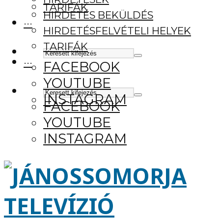
TARIFÁK
HIRDETÉS BEKÜLDÉS
···
HIRDETÉSFELVÉTELI HELYEK
TARIFÁK
···
FACEBOOK
YOUTUBE
INSTAGRAM
FACEBOOK
YOUTUBE
INSTAGRAM