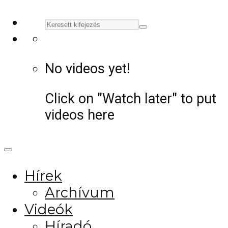
No videos yet!
Click on "Watch later" to put
videos here
Hírek
Archívum
Videók
Híradó