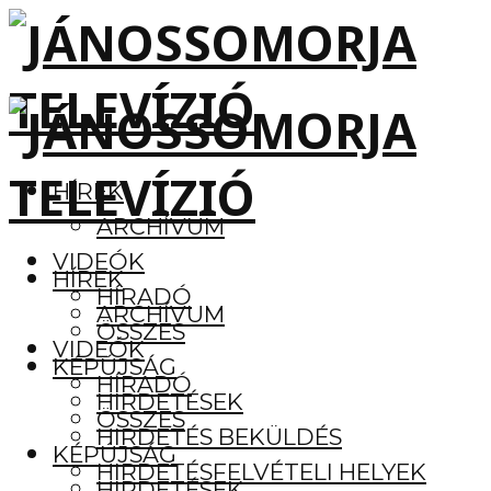
HÍREK
ARCHÍVUM
VIDEÓK
HÍREK
HÍRADÓ
ARCHÍVUM
ÖSSZES
VIDEÓK
KÉPÚJSÁG
HÍRADÓ
HIRDETÉSEK
ÖSSZES
HIRDETÉS BEKÜLDÉS
KÉPÚJSÁG
HIRDETÉSFELVÉTELI HELYEK
HIRDETÉSEK