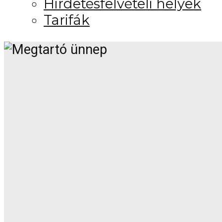
Hirdetésfelvételi helyek
Tarifák