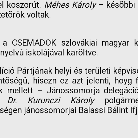
 el koszorút.
Méhes Károly
– késõbbi 
etõrök voltak.
 CSEMADOK szlovákiai magyar kultu
nyelvû iskolájával karöltve.
ió Pártjának helyi és területi képvis
ntõségû, hisezn ez azt jelenti, hoy
k mellett – Jánossomorja delegáció
el
Dr. Kurunczi Károly
polgárm
gen jánossomorjai Balassi Bálint Ifjú