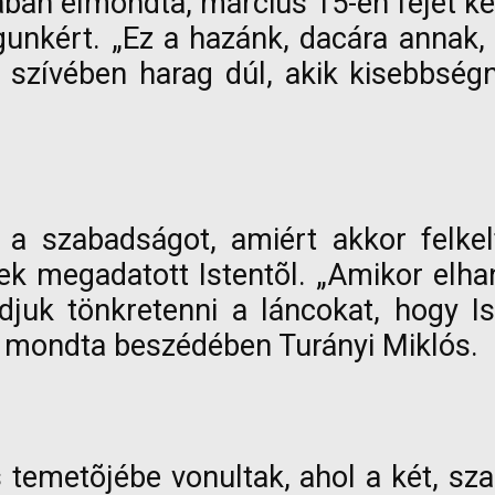
an elmondta, március 15-én fejet kell
gunkért. „Ez a hazánk, dacára annak,
 szívében harag dúl, akik kisebbség
a szabadságot, amiért akkor felkel
megadatott Istentõl. „Amikor elhan
uk tönkretenni a láncokat, hogy Ist
 mondta beszédében Turányi Miklós.
 temetõjébe vonultak, ahol a két, sza