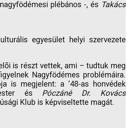
nagyfödémesi plébános -, és
Takács
rális egyesület helyi szervezete
elõi is részt vettek, ami – tudtuk meg
g figyelnek Nagyfödémes problémáira.
ja is megjelent: a ’48-as honvédek
ester és
Póczáné Dr. Kovács
sági Klub is képviseltette magát.