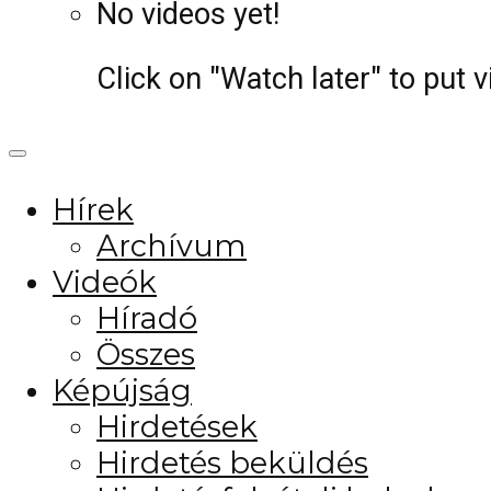
No videos yet!
Click on "Watch later" to put 
Hírek
Archívum
Videók
Híradó
Összes
Képújság
Hirdetések
Hirdetés beküldés