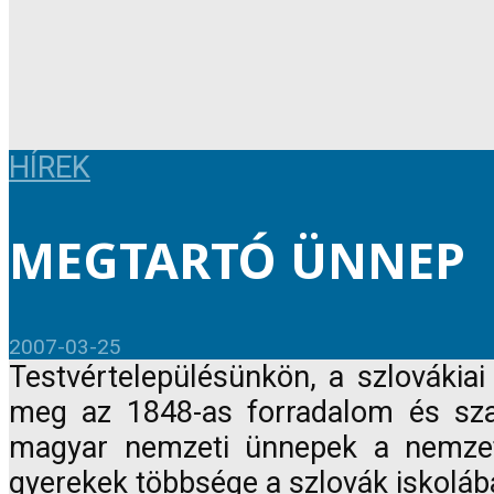
HÍREK
MEGTARTÓ ÜNNEP
2007-03-25
Testvértelepülésünkön, a szlováki
meg az 1848-as forradalom és sz
magyar nemzeti ünnepek a nemzeti
gyerekek többsége a szlovák iskolába