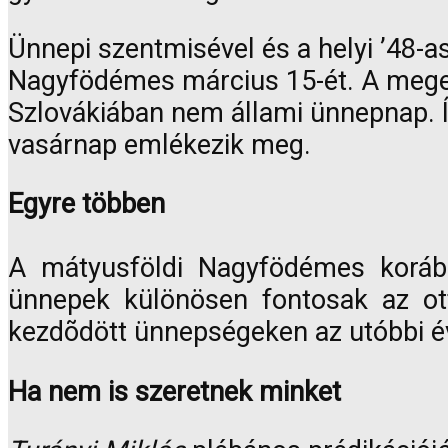
Ünnepi szentmisével és a helyi ’48-
Nagyfödémes március 15-ét. A megeml
Szlovákiában nem állami ünnepnap. Í
vasárnap emlékezik meg.
Egyre többen
A mátyusföldi Nagyfödémes koráb
ünnepek különösen fontosak az ot
kezdõdött ünnepségeken az utóbbi é
Ha nem is szeretnek minket