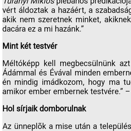
Turányi Miklós
plébános prédikációjáb
vért áldoztak a hazáért, a szabadsá
akik nem szeretnek minket, akiknek
dacára ez a mi hazánk.”
Mint két testvér
Méltóképp kell megbecsülnünk azt 
Ádámmal és Évával minden embernek 
én mindig imádkozom, hogy ma tudj
amikor ember embernek testvére.” –
Hol sírjaik domborulnak
Az ünneplõk a mise után a település