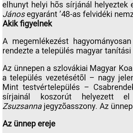
elhunyt helyi hõs sírjánál helyeztek
János
egyaránt ’48-as felvidéki nemz
Akik figyelnek
A megemlékezést hagyományosan a
rendezte a település magyar tanítási 
Az ünnepen a szlovákiai Magyar Koalíc
a település vezetésétõl – nagy jele
Mint testvértelepülés – Csabrende
sírjainál koszorút helyezett 
Zsuzsanna
jegyzõasszony. Az ünnepsé
Az ünnep ereje