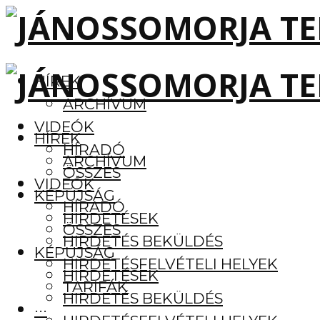
HÍREK
ARCHÍVUM
VIDEÓK
HÍREK
HÍRADÓ
ARCHÍVUM
ÖSSZES
VIDEÓK
KÉPÚJSÁG
HÍRADÓ
HIRDETÉSEK
ÖSSZES
HIRDETÉS BEKÜLDÉS
KÉPÚJSÁG
HIRDETÉSFELVÉTELI HELYEK
HIRDETÉSEK
TARIFÁK
HIRDETÉS BEKÜLDÉS
···