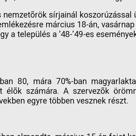
as nemzetõrök sírjainál koszorúzással
ékezésre március 18-án, vasárnap dél
gy a település a ’48-’49-es eseménye
ban 80, mára 70%-ban magyarlakta 
t élõk számára. A szervezõk örömm
vekben egyre többen vesznek részt.