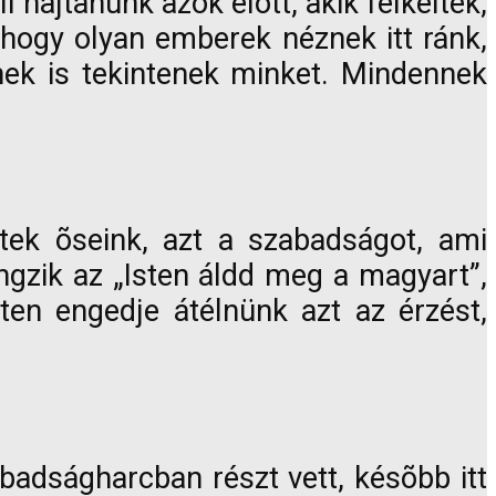
 hajtanunk azok elõtt, akik felkeltek,
 hogy olyan emberek néznek itt ránk,
nek is tekintenek minket. Mindennek
tek õseink, azt a szabadságot, ami
gzik az „Isten áldd meg a magyart”,
en engedje átélnünk azt az érzést,
badságharcban részt vett, késõbb itt