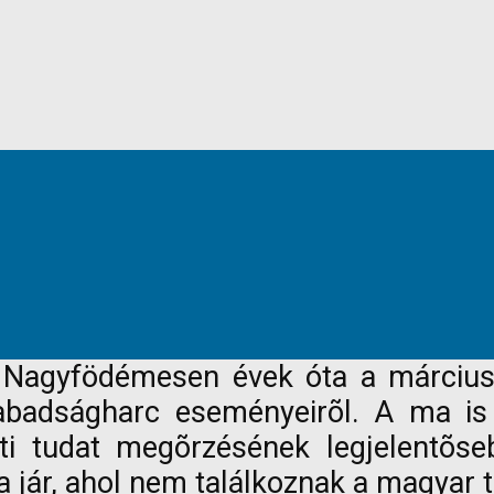
ai Nagyfödémesen évek óta a márciu
abadságharc eseményeirõl. A ma is
 tudat megõrzésének legjelentõseb
 jár, ahol nem találkoznak a magyar t