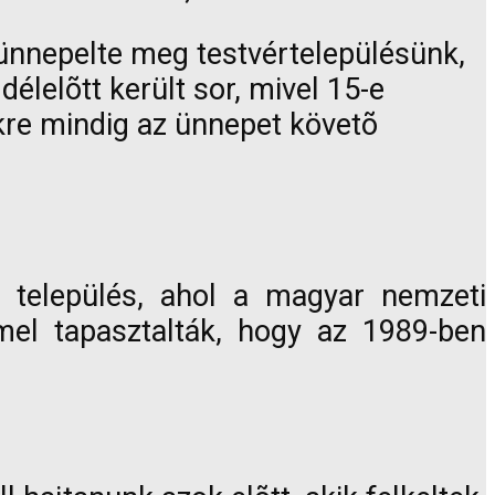
 ünnepelte meg testvértelepülésünk,
elõtt került sor, mivel 15-e
kre mindig az ünnepet követõ
település, ahol a magyar nemzeti
el tapasztalták, hogy az 1989-ben