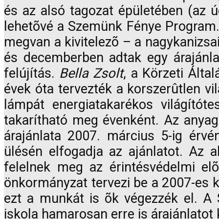
és az alsó tagozat épületében (az ú
lehetõvé a Szemünk Fénye Program. A
megvan a kivitelezõ – a nagykanizsai 
és decemberben adtak egy árajánlat
felújítás.
Bella Zsolt
, a Körzeti Álta
évek óta tervezték a korszerûtlen v
lámpát energiatakarékos világítót
takarítható meg évenként. Az anyagi
árajánlata 2007. március 5-ig érvé
ülésén elfogadja az ajánlatot. Az 
felelnek meg az érintésvédelmi e
önkormányzat tervezi be a 2007-es kö
ezt a munkát is õk végezzék el. A
iskola hamarosan erre is árajánlatot 