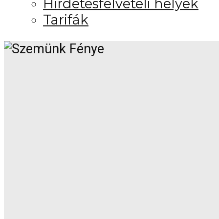
Hirdetésfelvételi helyek
Tarifák