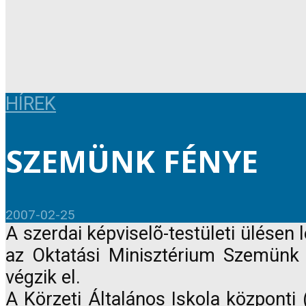
HÍREK
SZEMÜNK FÉNYE
2007-02-25
A szerdai képviselõ-testületi ülésen 
az Oktatási Minisztérium Szemünk F
végzik el.
A Körzeti Általános Iskola központi