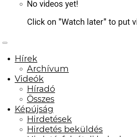
No videos yet!
Click on "Watch later" to put 
Hírek
Archívum
Videók
Híradó
Összes
Képújság
Hirdetések
Hirdetés beküldés