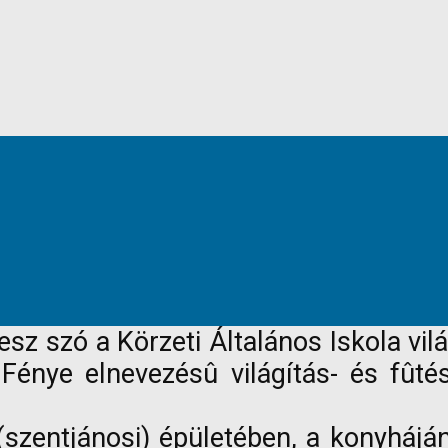
lesz szó a Körzeti Általános Iskola vil
énye elnevezésû világítás- és fûté
 (szentjánosi) épületében, a konyháj