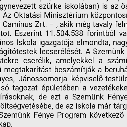
gynevezett szürke iskolában) is az ös
z Oktatási Minisztérium központosíto
Caminus Zrt. – , akik még tavaly felm
ot. Eszerint 11.504.538 forintból v
lános Iskola igazgatója elmondta, nag
ilágítótestek lecserélését. A Szemü
estekre cserélik, amelyekkel a szám
 megtakarítást beszámítják a beruház
nyes, Jánossomorja képviselõ-testül
alsó tagozat épületében a vezetékeke
lõírásoknak, de ezt a Szemünk Fény
ltségvetésébe, de az iskola már tárgy
 Szemünk Fénye Program következõ lé
kap.