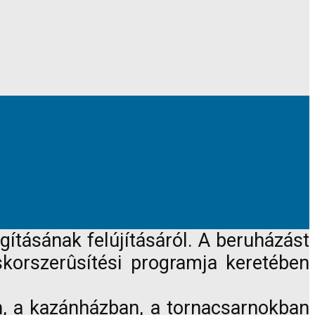
ágításának felújításáról. A beruházást
skorszerûsítési programja keretében
án, a kazánházban, a tornacsarnokban