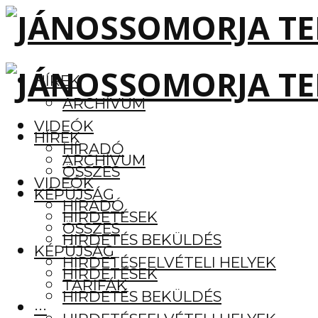
HÍREK
ARCHÍVUM
VIDEÓK
HÍREK
HÍRADÓ
ARCHÍVUM
ÖSSZES
VIDEÓK
KÉPÚJSÁG
HÍRADÓ
HIRDETÉSEK
ÖSSZES
HIRDETÉS BEKÜLDÉS
KÉPÚJSÁG
HIRDETÉSFELVÉTELI HELYEK
HIRDETÉSEK
TARIFÁK
HIRDETÉS BEKÜLDÉS
···