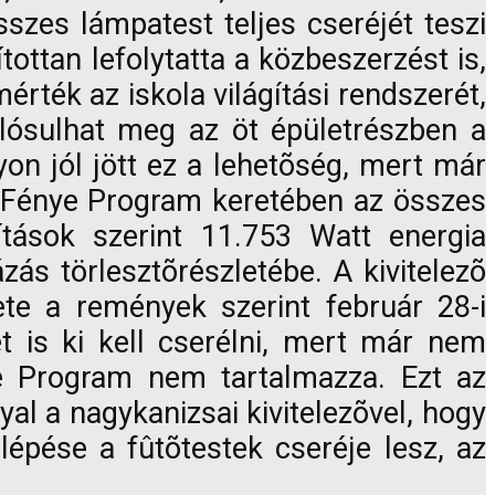
szes lámpatest teljes cseréjét teszi
ttan lefolytatta a közbeszerzést is,
érték az iskola világítási rendszerét,
alósulhat meg az öt épületrészben a
yon jól jött ez a lehetõség, mert már
nk Fénye Program keretében az összes
ítások szerint 11.753 Watt energia
ás törlesztõrészletébe. A kivitelezõ
ete a remények szerint február 28-i
t is ki kell cserélni, mert már nem
e Program nem tartalmazza. Ezt az
al a nagykanizsai kivitelezõvel, hogy
pése a fûtõtestek cseréje lesz, az