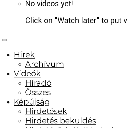
No videos yet!
Click on "Watch later" to put 
Hírek
Archívum
Videók
Híradó
Összes
Képújság
Hirdetések
Hirdetés beküldés