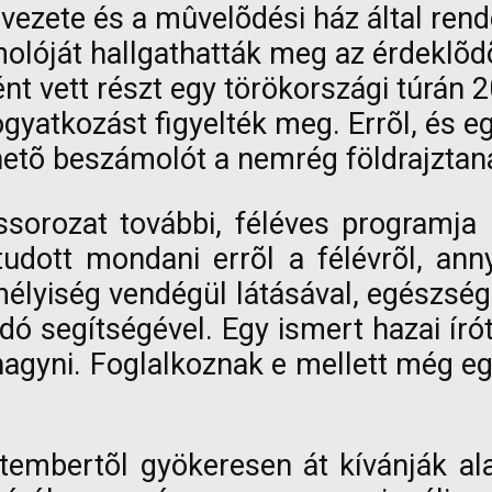
vezete és a mûvelõdési ház által rend
ámolóját hallgathatták meg az érdeklõ
t vett részt egy törökországi túrán 200
ogyatkozást figyelték meg. Errõl, és eg
etõ beszámolót a nemrég földrajztaná
sorozat további, féléves programja 
dott mondani errõl a félévrõl, annyi
lyiség vendégül látásával, egészségüg
dó segítségével. Egy ismert hazai ír
gyni. Foglalkoznak e mellett még egy
ptembertõl gyökeresen át kívánják al