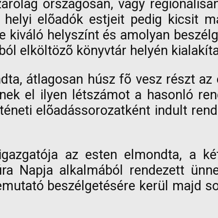
zárólag országosan, vagy regionális
helyi elõadók estjeit pedig kicsit m
kiváló helyszínt és amolyan beszélge
l elköltözõ könyvtár helyén kialakíta
ndta, átlagosan húsz fõ vesz részt az 
ek el ilyen létszámot a hasonló re
éneti elõadássorozatként indult ren
igazgatója az esten elmondta, a k
ra Napja alkalmából rendezett ünn
utató beszélgetésére kerül majd sor,