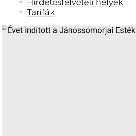
Hirdetésfelvételi helyek
Tarifák