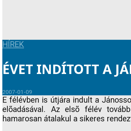
HÍREK
ÉVET INDÍTOTT A J
2007-01-09
E félévben is útjára indult a János
elõadásával. Az elsõ félév továb
hamarosan átalakul a sikeres rendez