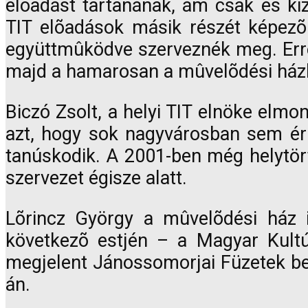
elõadást tartanának, ám csak és ki
TIT elõadások másik részét képezõ 
együttmûködve szerveznék meg. Erre 
majd a hamarosan a mûvelõdési házbó
Biczó Zsolt, a helyi TIT elnöke elmo
azt, hogy sok nagyvárosban sem érn
tanúskodik. A 2001-ben még helytört
szervezet égisze alatt.
Lõrincz György a mûvelõdési ház 
következõ estjén – a Magyar Kultú
megjelent Jánossomorjai Füzetek bem
án.