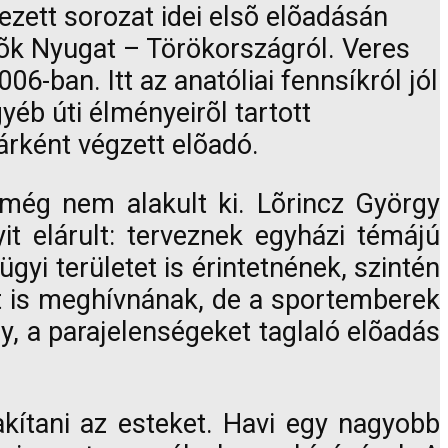
ezett sorozat idei elsõ elõadásán
dõk Nyugat – Törökországról. Veres
6-ban. Itt az anatóliai fennsíkról jól
yéb úti élményeirõl tartott
rként végzett elõadó.
még nem alakult ki. Lõrincz György
t elárult: terveznek egyházi témájú
yi területet is érintetnének, szintén
ót is meghívnának, de a sportemberek
, a parajelenségeket taglaló elõadás
akítani az esteket. Havi egy nagyobb