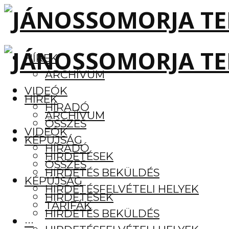
HÍREK
ARCHÍVUM
VIDEÓK
HÍREK
HÍRADÓ
ARCHÍVUM
ÖSSZES
VIDEÓK
KÉPÚJSÁG
HÍRADÓ
HIRDETÉSEK
ÖSSZES
HIRDETÉS BEKÜLDÉS
KÉPÚJSÁG
HIRDETÉSFELVÉTELI HELYEK
HIRDETÉSEK
TARIFÁK
HIRDETÉS BEKÜLDÉS
···