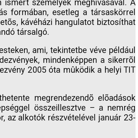
an ismert személyek meghívásával. A
ás formában, esetleg a társaskörrel
tõs, kávéházi hangulatot biztosíthat
ndó társalgó.
esteken, ami, tekintetbe véve például
ndezvények, mindenképpen a sikerrõl
dezvény 2005 óta mûködik a helyi TIT
éthetente megrendezendõ elõadások
epséggel összeillesztve – a nemrég
 az alkotók részvételével január 23-