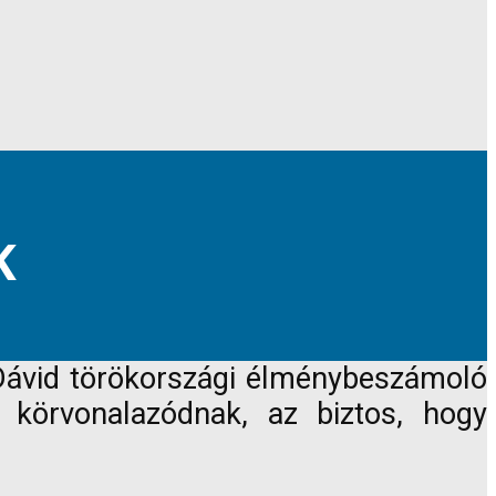
K
s Dávid törökországi élménybeszámoló
 körvonalazódnak, az biztos, hogy