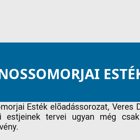
ÁNOSSOMORJAI ESTÉ
somorjai Esték elõadássorozat, Vere
bi estjeinek tervei ugyan még csak
vény.