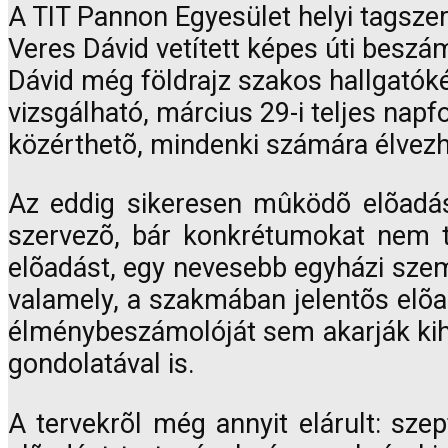
A TIT Pannon Egyesület helyi tagszer
Veres Dávid vetített képes úti besz
Dávid még földrajz szakos hallgatókén
vizsgálható, március 29-i teljes napf
közérthetõ, mindenki számára élvezh
Az eddig sikeresen mûködõ elõadás
szervezõ, bár konkrétumokat nem tu
elõadást, egy nevesebb egyházi szemé
valamely, a szakmában jelentõs elõa
élménybeszámolóját sem akarják kiha
gondolatával is.
A tervekrõl még annyit elárult: sze