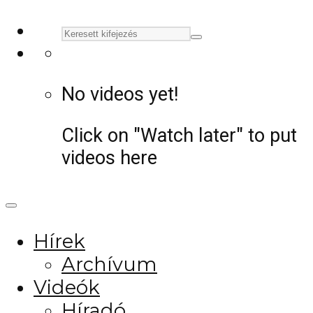
No videos yet!
Click on "Watch later" to put
videos here
Hírek
Archívum
Videók
Híradó