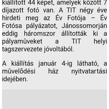
kiállított 44 képet, amelyek között 7
díjazott fotó van. A TIT négy éve
hirdeti meg az Év Fotója – Év
Fotósa pályázatot, Jánossomorján
eddig háromszor állították ki a
pályamûveket a TIT helyi
tagszervezete jóvoltából.
A kiállítás január 4-ig látható, a
mûvelõdési ház nyitvatartási
idejében.