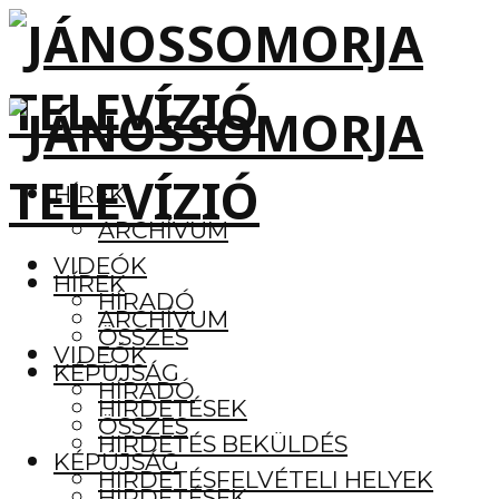
HÍREK
ARCHÍVUM
VIDEÓK
HÍREK
HÍRADÓ
ARCHÍVUM
ÖSSZES
VIDEÓK
KÉPÚJSÁG
HÍRADÓ
HIRDETÉSEK
ÖSSZES
HIRDETÉS BEKÜLDÉS
KÉPÚJSÁG
HIRDETÉSFELVÉTELI HELYEK
HIRDETÉSEK