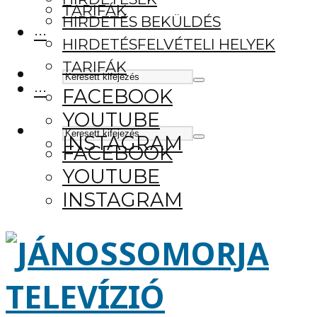
TARIFÁK
HIRDETÉS BEKÜLDÉS
···
HIRDETÉSFELVÉTELI HELYEK
TARIFÁK
···
FACEBOOK
YOUTUBE
INSTAGRAM
FACEBOOK
YOUTUBE
INSTAGRAM