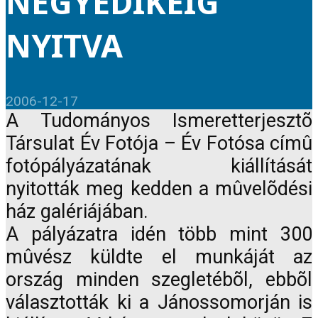
NEGYEDIKÉIG
NYITVA
2006-12-17
A Tudományos Ismeretterjesztõ
Társulat Év Fotója – Év Fotósa címû
fotópályázatának kiállítását
nyitották meg kedden a mûvelõdési
ház galériájában.
A pályázatra idén több mint 300
mûvész küldte el munkáját az
ország minden szegletébõl, ebbõl
választották ki a Jánossomorján is