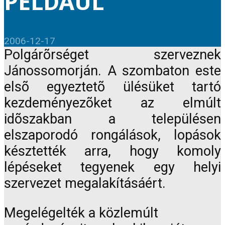
PÉLDÁUL
2006-12-17
Polgárõrséget szerveznek
Jánossomorján. A szombaton este
elsõ egyeztetõ ülésüket tartó
kezdeményezõket az elmúlt
idõszakban a településen
elszaporodó rongálások, lopások
késztették arra, hogy komoly
lépéseket tegyenek egy helyi
szervezet megalakításáért.
Megelégelték a közlemúlt