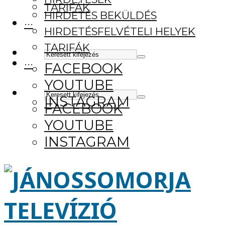
TARIFÁK
HIRDETÉS BEKÜLDÉS
···
HIRDETÉSFELVÉTELI HELYEK
TARIFÁK
···
FACEBOOK
YOUTUBE
INSTAGRAM
FACEBOOK
YOUTUBE
INSTAGRAM