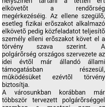
helyszínen tartani a tetten ért
elkövetõt a rendõrség
megérkezéséig. Az ellene szegülõ,
esetleg fizikai erõszakot alkalmazó
elkövetõ pedig közfeladatot teljesítõ
személy elleni erõszakot követ el a
törvény szava szerint. A
polgárõrség országos szervezete az
idei évtõl már állandó állami
támogatásban részesül,
mûködésüket ezévtõl törvény
biztosítja.
A városunkban korábban már
többször tervezett polgárõrséggel