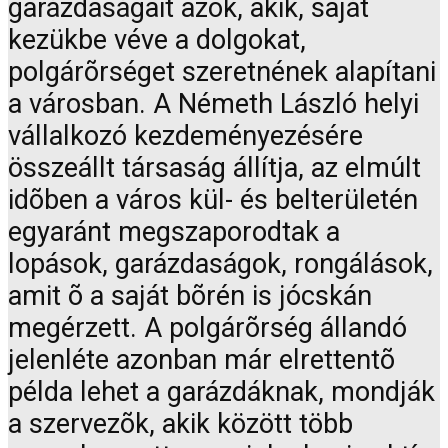
garázdaságait azok, akik, saját
kezükbe véve a dolgokat,
polgárõrséget szeretnének alapítani
a városban. A Németh László helyi
vállalkozó kezdeményezésére
összeállt társaság állítja, az elmúlt
idõben a város kül- és belterületén
egyaránt megszaporodtak a
lopások, garázdaságok, rongálások,
amit õ a saját bõrén is jócskán
megérzett. A polgárõrség állandó
jelenléte azonban már elrettentõ
példa lehet a garázdáknak, mondják
a szervezõk, akik között több