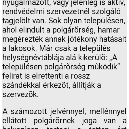
nyugalmazott, vagy jelenleg is aktív,
rendvédelmi szervezetnél szolgáló
tagjelölt van. Sok olyan településen,
ahol elindult a polgárõrség, hamar
megérezték annak jótékony hatásait
a lakosok. Már csak a település
helységnévtáblája alá kikerülõ: „A
településen polgárõrség mûködik”
felirat is elrettenti a rossz
szándékkal érkezõt, állítják a
szervezõk.
A számozott jelvénnyel, mellénnyel
ellátott polgárõrnek joga van a