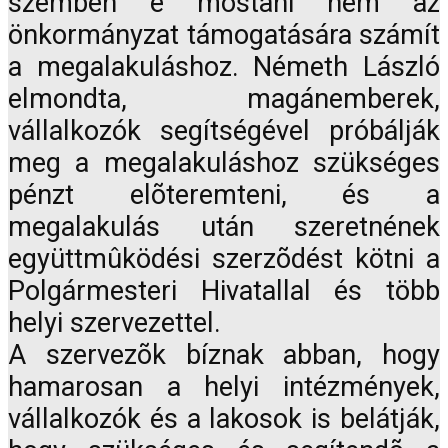
szemben e mostani nem az
önkormányzat támogatására számít
a megalakuláshoz. Németh László
elmondta, magánemberek,
vállalkozók segítségével próbálják
meg a megalakuláshoz szükséges
pénzt elõteremteni, és a
megalakulás után szeretnének
együttmûködési szerzõdést kötni a
Polgármesteri Hivatallal és több
helyi szervezettel.
A szervezõk bíznak abban, hogy
hamarosan a helyi intézmények,
vállalkozók és a lakosok is belátják,