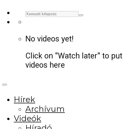
No videos yet!
Click on "Watch later" to put
videos here
Hírek
Archívum
Videók
Híradó