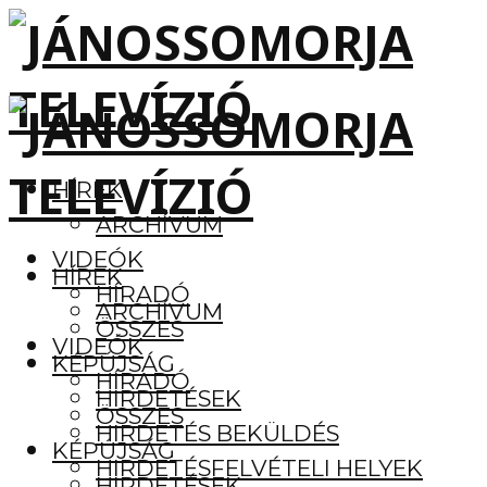
HÍREK
ARCHÍVUM
VIDEÓK
HÍREK
HÍRADÓ
ARCHÍVUM
ÖSSZES
VIDEÓK
KÉPÚJSÁG
HÍRADÓ
HIRDETÉSEK
ÖSSZES
HIRDETÉS BEKÜLDÉS
KÉPÚJSÁG
HIRDETÉSFELVÉTELI HELYEK
HIRDETÉSEK