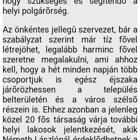
hogy szükséges és segítendõ a
helyi polgárõrség.
Az önkéntes jellegû szervezet, bár a
szabályzat szerint már tíz fõvel
létrejöhet, legalább harminc fõvel
szeretne megalakulni, ami ahhoz
kell, hogy a hét minden napján több
csoportjuk is egész éjszaka
járõrözhessen a település
belterületén és a város szélsõ
részein is. Ehhez azonban a jelenleg
közel 20 fõs társaság várja további
helyi lakosok jelentkezését, akik
Németh Lászlónál érdeklõdhetnek a