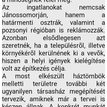
Az ingatlanokat nemcsak
Jánossomorján, hanem a
határmenti osztrák, valamint a
pozsonyi régióban is reklámozzák.
Azonban elsõdlegesen azt
szeretnék, ha a településrõl, illetve
környékérõl kerülnének ki a vevõk,
hiszen a helyi igények kielégítése
volt az építkezés célja.
A most elkészült háztömbök
melletti területre további két
ugyanilyen társasház megépítését
tervezik, amiknek már a tervei is
készen állnak. A konkrét munkát