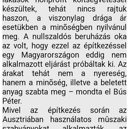
készültek, tehát nincs rajtuk
haszon, a viszonylag drága ár
esetükben a minõségben nyilvánul
meg. A nullszaldós beruházás oka
az volt, hogy ezzel az építkezéssel
egy Magyarországon eddig nem
alkalmazott eljárást próbáltak ki. Az
árakat tehát nem a nyereség,
hanem a minõség, illetve a beletett
anyag szabta meg – mondta el Bús
Péter.
Mivel az építkezés során az
Ausztriában használatos mûszaki
szabványokat alkalmazták, az