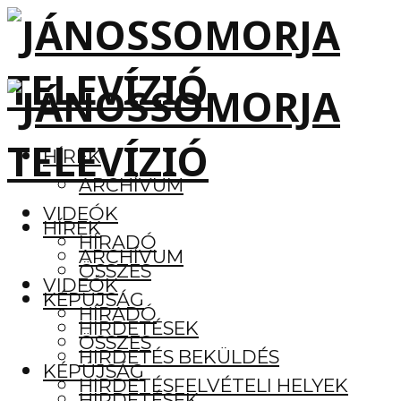
HÍREK
ARCHÍVUM
VIDEÓK
HÍREK
HÍRADÓ
ARCHÍVUM
ÖSSZES
VIDEÓK
KÉPÚJSÁG
HÍRADÓ
HIRDETÉSEK
ÖSSZES
HIRDETÉS BEKÜLDÉS
KÉPÚJSÁG
HIRDETÉSFELVÉTELI HELYEK
HIRDETÉSEK