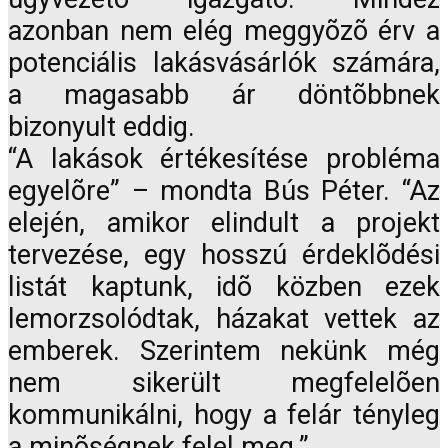
azonban nem elég meggyõzõ érv a
potenciális lakásvásárlók számára,
a magasabb ár döntõbbnek
bizonyult eddig.
“A lakások értékesítése probléma
egyelõre” – mondta Bús Péter. “Az
elején, amikor elindult a projekt
tervezése, egy hosszú érdeklõdési
listát kaptunk, idõ közben ezek
lemorzsolódtak, házakat vettek az
emberek. Szerintem nekünk még
nem sikerült megfelelõen
kommunikálni, hogy a felár tényleg
a minõségnek felel meg.”