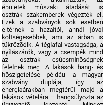
épületek mûszaki átadását is
osztrák szakemberek végezték el.
Ezek a szabványok sok esetben
eltérnek a hazaitól, annál jóval
költségesebbek, ami az árban is
tükrözõdik. A téglafal vastagsága, a
nyílászárók, vagy a csempék mind
az osztrák csúcsminõségnek
felelnek meg. A lakások hang- és
hõszigetelése például a magyar
szabvány duplája, így az
energiaárakban megtérül majd a
lakások vételára – hangsúlyozta az
ügyvezetõ igazgató. Mindez