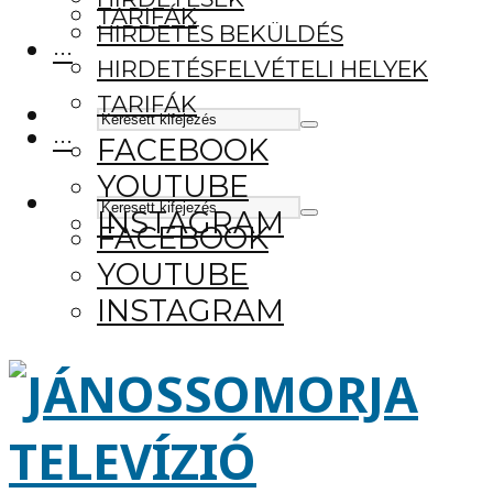
TARIFÁK
HIRDETÉS BEKÜLDÉS
···
HIRDETÉSFELVÉTELI HELYEK
TARIFÁK
···
FACEBOOK
YOUTUBE
INSTAGRAM
FACEBOOK
YOUTUBE
INSTAGRAM