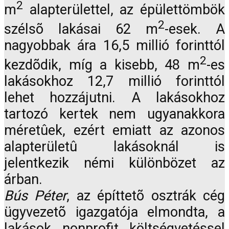
2
m
alapterülettel, az épülettömbök
2
szélsõ lakásai 62 m
-esek. A
nagyobbak ára 16,5 millió forinttól
2
kezdõdik, míg a kisebb, 48 m
-es
lakásokhoz 12,7 millió forinttól
lehet hozzájutni. A lakásokhoz
tartozó kertek nem ugyanakkora
méretûek, ezért emiatt az azonos
alapterületû lakásoknál is
jelentkezik némi különbözet az
árban.
Bús Péter
, az építtetõ osztrák cég
ügyvezetõ igazgatója elmondta, a
lakások nonprofit költségvetéssel