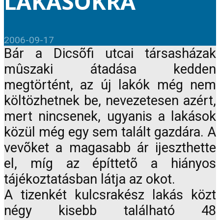
LAKÁSOKRA
2006-09-17
Bár a Dicsõfi utcai társasházak
mûszaki átadása kedden
megtörtént, az új lakók még nem
költözhetnek be, nevezetesen azért,
mert nincsenek, ugyanis a lakások
közül még egy sem talált gazdára. A
vevõket a magasabb ár ijeszthette
el, míg az építtetõ a hiányos
tájékoztatásban látja az okot.
A tizenkét kulcsrakész lakás közt
négy kisebb található 48