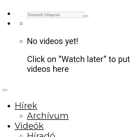
No videos yet!
Click on "Watch later" to put
videos here
Hírek
Archívum
Videók
Híradó