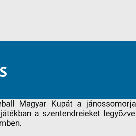
S
eball Magyar Kupát a jánossomorjai
játékban a szentendreieket legyõzve 
emben.