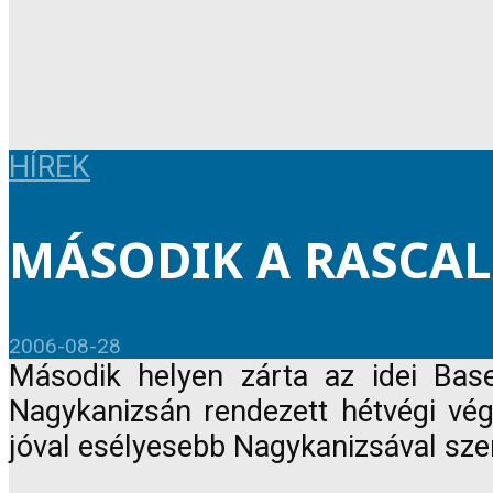
HÍREK
MÁSODIK A RASCAL
2006-08-28
Második helyen zárta az idei Bas
Nagykanizsán rendezett hétvégi vég
jóval esélyesebb Nagykanizsával sz