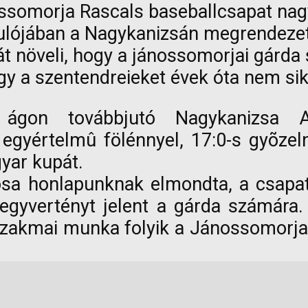
somorja Rascals baseballcsapat nagy 
ulójában a Nagykanizsán megrendezet
yát növeli, hogy a jánossomorjai gár
ogy a szentendreieket évek óta nem si
gon továbbjutó Nagykanizsa An
egyértelmû fölénnyel, 17:0-s gyõzel
yar kupát.
osa honlapunknak elmondta, a csapat
fegyvertényt jelent a gárda számár
szakmai munka folyik a Jánossomorja