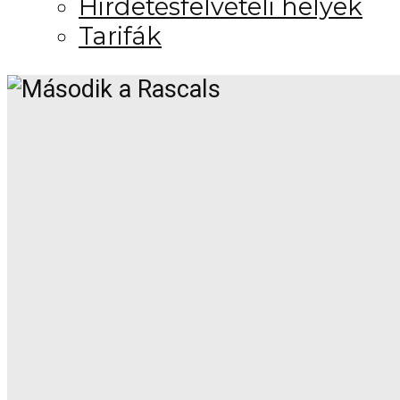
Hirdetésfelvételi helyek
Tarifák