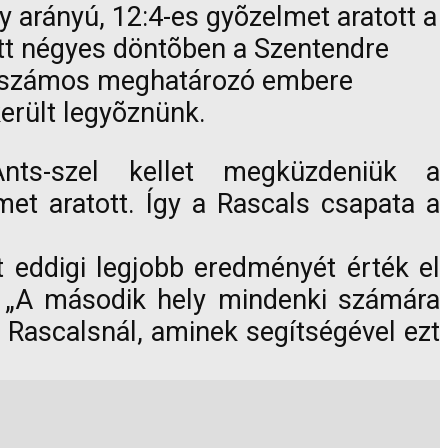
arányú, 12:4-es gyõzelmet aratott a
t négyes döntõben a Szentendre
da számos meghatározó embere
került legyõznünk.
ts-szel kellet megküzdeniük a
met aratott. Így a Rascals csapata a
 eddigi legjobb eredményét érték el
a. „A második hely mindenki számára
 Rascalsnál, aminek segítségével ezt