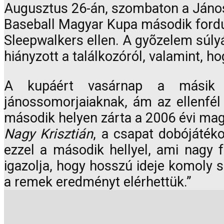
Augusztus 26-án, szombaton a János
Baseball Magyar Kupa második ford
Sleepwalkers ellen. A gyõzelem súl
hiányzott a találkozóról, valamint, h
A kupáért vasárnap a másik á
jánossomorjaiaknak, ám az ellenfél 
második helyen zárta a 2006 évi mag
Nagy Krisztián
, a csapat dobójáték
ezzel a második hellyel, ami nagy 
igazolja, hogy hosszú ideje komoly 
a remek eredményt elérhettük.”