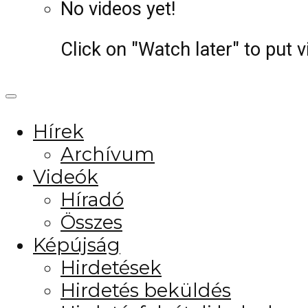
No videos yet!
Click on "Watch later" to put 
Hírek
Archívum
Videók
Híradó
Összes
Képújság
Hirdetések
Hirdetés beküldés