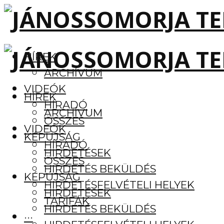
HÍREK
ARCHÍVUM
VIDEÓK
HÍREK
HÍRADÓ
ARCHÍVUM
ÖSSZES
VIDEÓK
KÉPÚJSÁG
HÍRADÓ
HIRDETÉSEK
ÖSSZES
HIRDETÉS BEKÜLDÉS
KÉPÚJSÁG
HIRDETÉSFELVÉTELI HELYEK
HIRDETÉSEK
TARIFÁK
HIRDETÉS BEKÜLDÉS
···