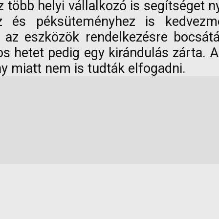
z több helyi vállalkozó is segítséget
z és péksüteményhez is kedvezmé
k az eszközök rendelkezésre bocsát
os hetet pedig egy kirándulás zárta. A
y miatt nem is tudták elfogadni.