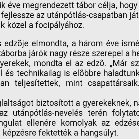
 éve megrendezett tábor célja, hogy 
fejlessze az utánpótlás-csapatban ját
 közel a focipályához.
és edzõje elmondta, a három éve ism
borba járók nagy része szerepel a hel
 gyerekek, mondta el az edzõ. „Már 
 és technikailag is elõbbre haladtunk,
an teljesítettek, mint csapattársai
altságot biztosított a gyerekeknek, na
 az utánpótlás-nevelés terén folyta
ngulat ellenére komolyak az edzése
i képzésre fektették a hangsúlyt.