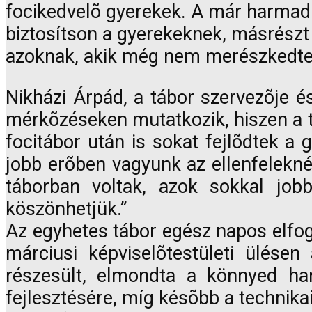
focikedvelõ gyerekek. A már harmadik
biztosítson a gyerekeknek, másrészt 
azoknak, akik még nem merészkedtek
Nikházi Árpád, a tábor szervezõje 
mérkõzéseken mutatkozik, hiszen a tá
focitábor után is sokat fejlõdtek a
jobb erõben vagyunk az ellenfeleknél
táborban voltak, azok sokkal jobb
köszönhetjük.”
Az egyhetes tábor egész napos elfogl
márciusi képviselõtestületi ülésen
részesült, elmondta a könnyed ha
fejlesztésére, míg késõbb a technika