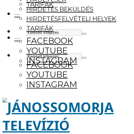
TARIFÁK
HIRDETÉS BEKÜLDÉS
···
HIRDETÉSFELVÉTELI HELYEK
TARIFÁK
···
FACEBOOK
YOUTUBE
INSTAGRAM
FACEBOOK
YOUTUBE
INSTAGRAM