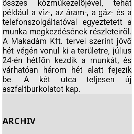
összes közmûkezelõjével, tehát
például a víz-, az áram-, a gáz- és a
telefonszolgáltatóval egyeztetett a
munka megkezdésének részleteirõl.
A Makadám Kft. tervei szerint jövõ
hét végén vonul ki a területre, július
24-én hétfõn kezdik a munkát, és
várhatóan három hét alatt fejezik
be. A két utca teljesen új
aszfaltburkolatot kap.
ARCHIV