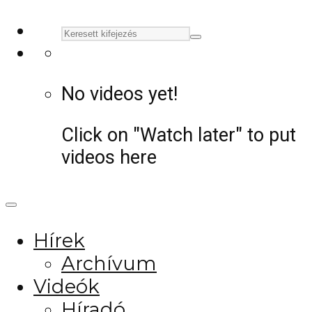
No videos yet!
Click on "Watch later" to put
videos here
Hírek
Archívum
Videók
Híradó