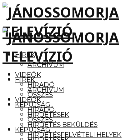
HÍREK
ARCHÍVUM
VIDEÓK
HÍREK
HÍRADÓ
ARCHÍVUM
ÖSSZES
VIDEÓK
KÉPÚJSÁG
HÍRADÓ
HIRDETÉSEK
ÖSSZES
HIRDETÉS BEKÜLDÉS
KÉPÚJSÁG
HIRDETÉSFELVÉTELI HELYEK
HIRDETÉSEK