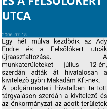
ÉS A FELSÕLÓKERT
UTCA
2006-07-15
Egy hét múlva kezdõdik az Ady
Endre és a Felsõlókert utcák
újraaszfaltozása. A
munkaterületeket július 12-én,
szerdán adták át hivatalosan a
kivitelezõ gyõri Makadám Kft-nek.
A polgármesteri hivatalban tartott
tárgyaláson szerdán a kivitelezõ és
az önkormányzat az adott területek