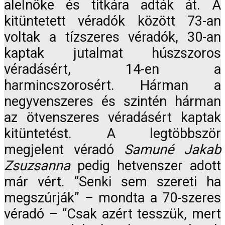
alelnöke és titkára adták át. A
kitüntetett véradók között 73-an
voltak a tízszeres véradók, 30-an
kaptak jutalmat húszszoros
véradásért, 14-en a
harmincszorosért. Hárman a
negyvenszeres és szintén hárman
az ötvenszeres véradásért kaptak
kitüntetést. A legtöbbször
megjelent véradó
Samuné Jakab
Zsuzsanna
pedig hetvenszer adott
már vért. “Senki sem szereti ha
megszúrják” – mondta a 70-szeres
véradó – “Csak azért tesszük, mert