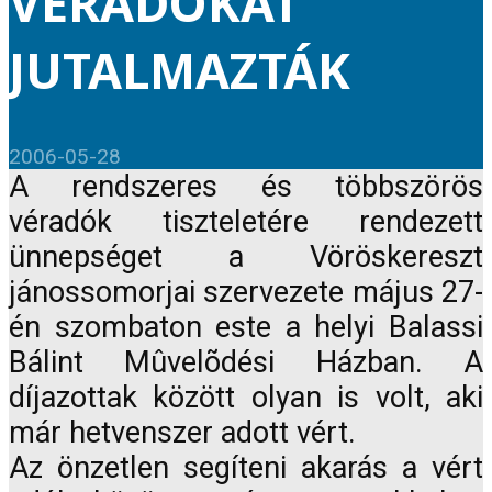
VÉRADÓKAT
JUTALMAZTÁK
2006-05-28
A rendszeres és többszörös
véradók tiszteletére rendezett
ünnepséget a Vöröskereszt
jánossomorjai szervezete május 27-
én szombaton este a helyi Balassi
Bálint Mûvelõdési Házban. A
díjazottak között olyan is volt, aki
már hetvenszer adott vért.
Az önzetlen segíteni akarás a vért