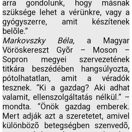
arra gondolunk, hogy másnak
szüksége lehet a vérünkre, vagy a
gyógyszerre, amit készítenek
belõle.”
Markovszky Béla
, a Magyar
Vöröskereszt Gyõr – Moson –
Sopron megyei szervezetének
titkára beszédében hangsúlyozta,
pótolhatatlan, amit a véradók
tesznek. “Ki a gazdag? Aki adhat
valamit, ellenszolgáltatás nélkül.” –
mondta. “Önök gazdag emberek.
Mert adják azt a szeretetet, amivel
különbözõ betegségben szenvedõ,