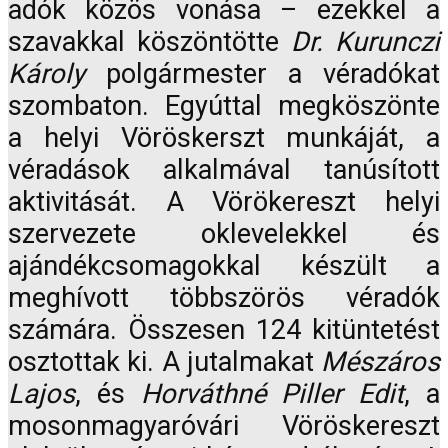
adók közös vonása – ezekkel a
szavakkal köszöntötte
Dr. Kurunczi
Károly
polgármester a véradókat
szombaton. Egyúttal megköszönte
a helyi Vöröskerszt munkáját, a
véradások alkalmával tanúsított
aktivitását. A Vörökereszt helyi
szervezete oklevelekkel és
ajándékcsomagokkal készült a
meghívott többszörös véradók
számára. Összesen 124 kitüntetést
osztottak ki. A jutalmakat
Mészáros
Lajos
, és
Horváthné Piller Edit
, a
mosonmagyaróvári Vöröskereszt