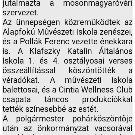
jutalmazta a mosonmagyaróvári
szervezet.
Az ünnepségen közremûködtek az
Alapfokú Mûvészeti Iskola zenészei,
és a Pollák Ferenc vezette énekkara
is. A Klafszky Katalin Általános
Iskola 1. és 4. osztályosai verses
összeállítással köszöntötték a
véradókat. A mûvészeti iskola
balettosai, és a Cintia Wellness Club
csapata táncos produkciókkal
tették színesebbé az estét.
A polgármester pohárköszöntõje
után az önkormányzat vacsorával