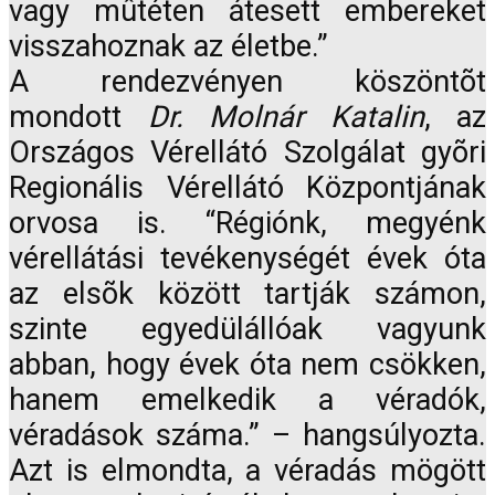
vagy mûtéten átesett embereket
visszahoznak az életbe.”
A rendezvényen köszöntõt
mondott
Dr. Molnár Katalin
, az
Országos Vérellátó Szolgálat gyõri
Regionális Vérellátó Központjának
orvosa is. “Régiónk, megyénk
vérellátási tevékenységét évek óta
az elsõk között tartják számon,
szinte egyedülállóak vagyunk
abban, hogy évek óta nem csökken,
hanem emelkedik a véradók,
véradások száma.” – hangsúlyozta.
Azt is elmondta, a véradás mögött