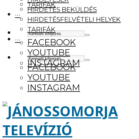
TARIFÁK
HIRDETÉS BEKÜLDÉS
···
HIRDETÉSFELVÉTELI HELYEK
TARIFÁK
···
FACEBOOK
YOUTUBE
INSTAGRAM
FACEBOOK
YOUTUBE
INSTAGRAM