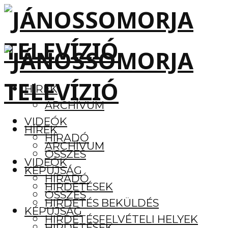
HÍREK
ARCHÍVUM
VIDEÓK
HÍREK
HÍRADÓ
ARCHÍVUM
ÖSSZES
VIDEÓK
KÉPÚJSÁG
HÍRADÓ
HIRDETÉSEK
ÖSSZES
HIRDETÉS BEKÜLDÉS
KÉPÚJSÁG
HIRDETÉSFELVÉTELI HELYEK
HIRDETÉSEK