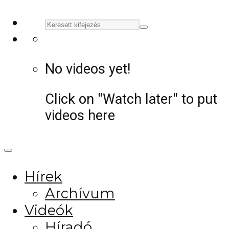
No videos yet!
Click on "Watch later" to put
videos here
Hírek
Archívum
Videók
Híradó