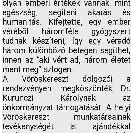
olyan emberi értékek vannak, mint
egészség, segíteni akarás és
humanitás. Kifejtette, egy ember
vérébõl háromféle gyógyszert
tudnak készíteni, így egy véradó
három különbözõ betegen segíthet,
innen az “aki vért ad, három életet
ment meg” szlogen.
A Vöröskereszt dolgozói a
rendezvényen megköszönték Dr.
Kurunczi Károlynak az
önkormányzat támogatását. A helyi
Vöröskereszt munkatársainak
tevékenységét is ajándékkal