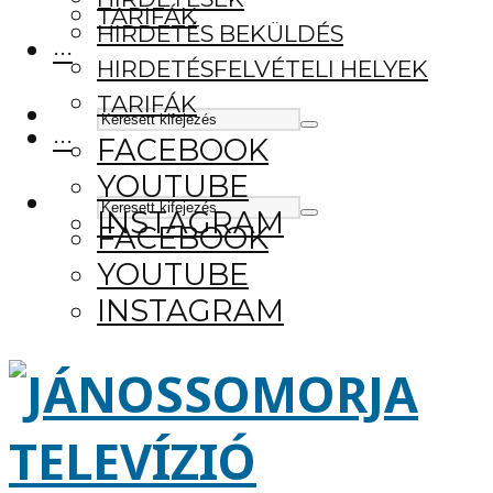
TARIFÁK
HIRDETÉS BEKÜLDÉS
···
HIRDETÉSFELVÉTELI HELYEK
TARIFÁK
···
FACEBOOK
YOUTUBE
INSTAGRAM
FACEBOOK
YOUTUBE
INSTAGRAM