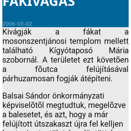
FAKIVÁGÁS
2006-03-02
Kivágják a fákat a
mosonszentjánosi templom mellett
található Kígyótaposó Mária
szobornál. A területet ezt követõen
a fõutca felújításával
párhuzamosan fogják átépíteni.
Balsai Sándor önkormányzati
képviselõtõl megtudtuk, megelõzve
a balesetet, és azt, hogy a már
felújított útszakaszt újra fel kelljen