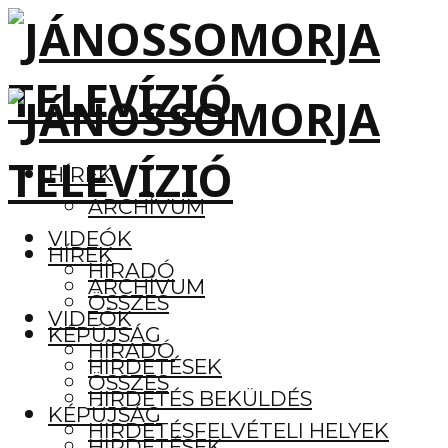
HÍREK
ARCHÍVUM
VIDEÓK
HÍREK
HÍRADÓ
ARCHÍVUM
ÖSSZES
VIDEÓK
KÉPÚJSÁG
HÍRADÓ
HIRDETÉSEK
ÖSSZES
HIRDETÉS BEKÜLDÉS
KÉPÚJSÁG
HIRDETÉSFELVÉTELI HELYEK
HIRDETÉSEK