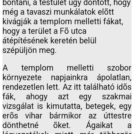
bontani, a testület úgy döntött, hogy
még a tavaszi munkálatok elõtt
kivágják a templom melletti fákat,
hogy a terület a Fõ utca
átépítésének keretén belül
szépüljön meg.
A templom melletti szobor
környezete napjainkra ápolatlan,
rendezetlen lett. Az itt található idõs
fák, ahogy azt egy szakmai
vizsgálat is kimutatta, betegek, egy
erõs vihar bármikor az úttestre
dönthetné õket. Ágaikat a