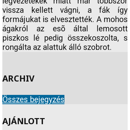
légvezetékek miatt már többször
vissza kellett vágni, a fák így
formájukat is elvesztették. A mohos
ágakról az esõ által lemosott
piszkos lé pedig összekoszolta, s
rongálta az alattuk álló szobrot.
ARCHIV
Összes bejegyzés
AJÁNLOTT