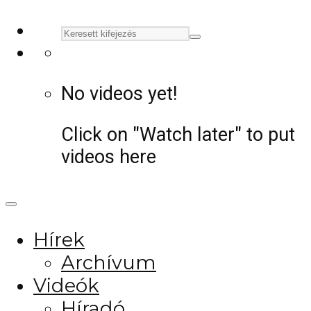
No videos yet!
Click on "Watch later" to put
videos here
Hírek
Archívum
Videók
Híradó