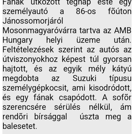
Fának ütközött tegnap este egy
személyautó a 86-os fõúton
Jánossomorjáról
Mosonmagyaróvárra tartva az AMB
Hungary helyi üzeme után.
Feltételezések szerint az autós az
útviszonyokhoz képest túl gyorsan
hajtott, és az egyik mély kátyú
megdobta az Suzuki típusu
személygépkocsit, ami kisodródott,
és egy fának csapódott. A sofõr
szerencsére sérülés nélkül, ám
rendõri bírsággal úszta meg a
balesetet.