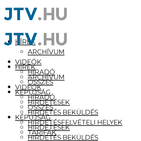
HÍREK
ARCHÍVUM
VIDEÓK
HÍREK
HÍRADÓ
ARCHÍVUM
ÖSSZES
VIDEÓK
KÉPÚJSÁG
HÍRADÓ
HIRDETÉSEK
ÖSSZES
HIRDETÉS BEKÜLDÉS
KÉPÚJSÁG
HIRDETÉSFELVÉTELI HELYEK
HIRDETÉSEK
TARIFÁK
HIRDETÉS BEKÜLDÉS