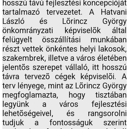
hosszú távú fejlesztési koncepcióját
tartalmazó tervezetet. A Hatvani
László és Lõrincz György
önkomrányzati képviselõk által
felügyelt összállítási munkában
részt vettek önkéntes helyi lakosok,
szakembrek, illetve a város életében
jelentõs szerepet vállaló, itt hosszú
távra tervezõ cégek képviselõi. A
terv lényege, mint az Lõrincz György
megfoglamazta, hogy tisztában
legyünk a város fejlesztési
lehetõségeivel, és rangsorolni
tudjuk a fontosságuk szerint