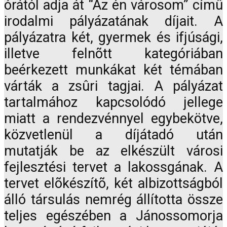
órától adja át “Az én városom” címû
irodalmi pályázatának díjait. A
pályázatra két, gyermek és ifjúsági,
illetve felnõtt kategóriában
beérkezett munkákat két témában
várták a zsûri tagjai. A pályázat
tartalmához kapcsolódó jellege
miatt a rendezvénnyel egybekötve,
közvetlenül a díjátadó után
mutatják be az elkészült városi
fejlesztési tervet a lakossgának. A
tervet elõkészítõ, két albizottságból
álló társulás nemrég állította össze
teljes egészében a Jánossomorja