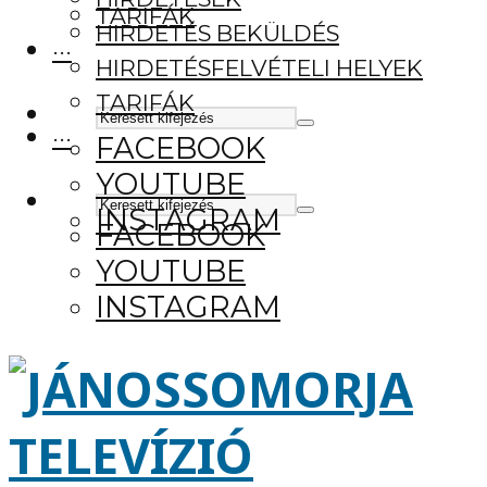
TARIFÁK
HIRDETÉS BEKÜLDÉS
···
HIRDETÉSFELVÉTELI HELYEK
TARIFÁK
···
FACEBOOK
YOUTUBE
INSTAGRAM
FACEBOOK
YOUTUBE
INSTAGRAM