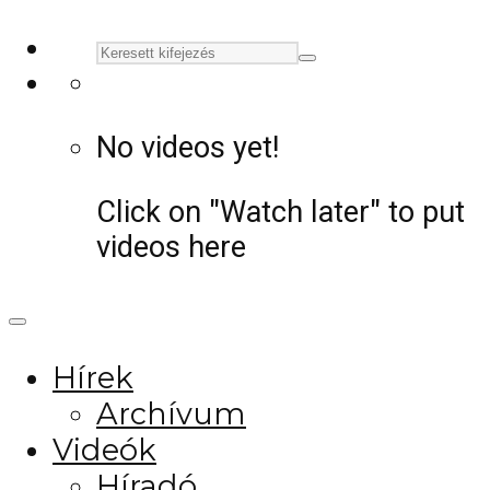
No videos yet!
Click on "Watch later" to put
videos here
Hírek
Archívum
Videók
Híradó