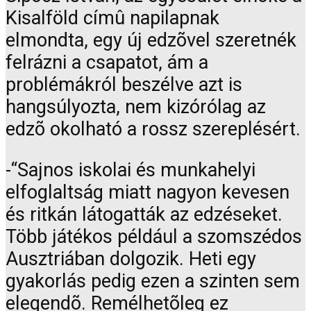
Kisalföld címû napilapnak
elmondta, egy új edzõvel szeretnék
felrázni a csapatot, ám a
problémákról beszélve azt is
hangsúlyozta, nem kizórólag az
edzõ okolható a rossz szereplésért.
-“Sajnos iskolai és munkahelyi
elfoglaltság miatt nagyon kevesen
és ritkán látogatták az edzéseket.
Több játékos például a szomszédos
Ausztriában dolgozik. Heti egy
gyakorlás pedig ezen a szinten sem
elegendõ. Remélhetõleg ez