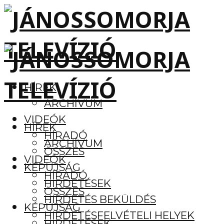
HÍREK
ARCHÍVUM
VIDEÓK
HÍREK
HÍRADÓ
ARCHÍVUM
ÖSSZES
VIDEÓK
KÉPÚJSÁG
HÍRADÓ
HIRDETÉSEK
ÖSSZES
HIRDETÉS BEKÜLDÉS
KÉPÚJSÁG
HIRDETÉSFELVÉTELI HELYEK
HIRDETÉSEK