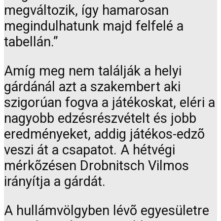
megváltozik, így hamarosan
megindulhatunk majd felfelé a
tabellán.”
Amíg meg nem találják a helyi
gárdánál azt a szakembert aki
szigorúan fogva a játékoskat, eléri a
nagyobb edzésrészvételt és jobb
eredményeket, addig játékos-edzõ
veszi át a csapatot. A hétvégi
mérkõzésen Drobnitsch Vilmos
irányítja a gárdát.
A hullámvölgyben lévõ egyesületre