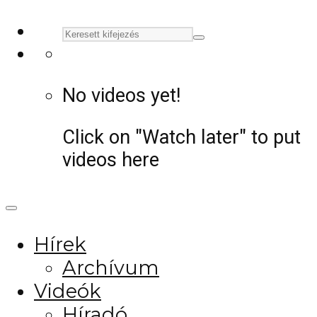
No videos yet!
Click on "Watch later" to put
videos here
Hírek
Archívum
Videók
Híradó