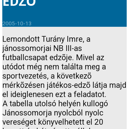
EDZÕ
2005-10-13
Lemondott Turány Imre, a
jánossomorjai NB III-as
futballcsapat edzõje. Mivel az
utódot még nem találta meg a
sportvezetés, a következõ
mérkõzésen játékos-edzõ látja majd
el ideiglenesen ezt a feladatot.
A tabella utolsó helyén kullogó
Jánossomorja nyolcból nyolc
vereséget könyvelhetett el 20