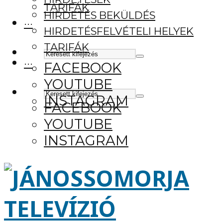
TARIFÁK
HIRDETÉS BEKÜLDÉS
···
HIRDETÉSFELVÉTELI HELYEK
TARIFÁK
···
FACEBOOK
YOUTUBE
INSTAGRAM
FACEBOOK
YOUTUBE
INSTAGRAM