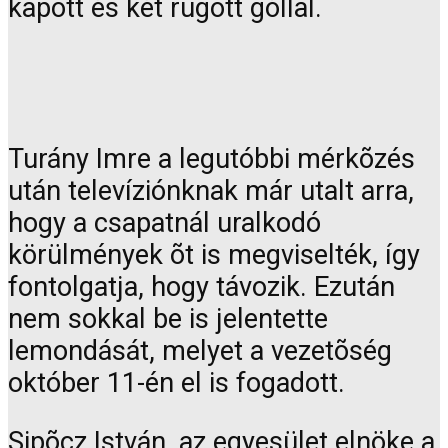
kapott és két rúgott góllal.
Turány Imre a legutóbbi mérkõzés
után televíziónknak már utalt arra,
hogy a csapatnál uralkodó
körülmények õt is megviselték, így
fontolgatja, hogy távozik. Ezután
nem sokkal be is jelentette
lemondását, melyet a vezetõség
október 11-én el is fogadott.
Sipõcz István, az egyesület elnöke a