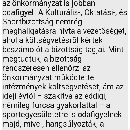
az önkormányzat is jobban
odafigyel. A Kulturális-, Oktatási-, és
Sportbizottság nemrég
meghallgatásra hívta a vezetõséget,
ahol a költségvetésrõl kértek
beszámolót a bizottság tagjai. Mint
megtudtuk, a bizottság
rendszeresen ellenõrzi az
önkormányzat mûködtette
intézmények költségvetését, ám az
ideji évtõl – szakítva az eddigi,
némileg furcsa gyakorlattal – a
sportegyesületetre is odafigyelnek
majd, mivel, hangsúlyozták, a