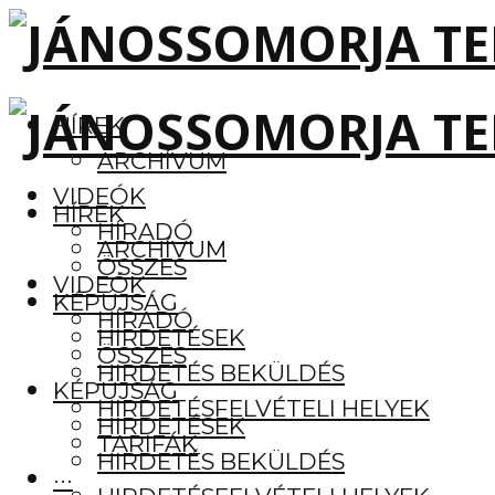
HÍREK
ARCHÍVUM
VIDEÓK
HÍREK
HÍRADÓ
ARCHÍVUM
ÖSSZES
VIDEÓK
KÉPÚJSÁG
HÍRADÓ
HIRDETÉSEK
ÖSSZES
HIRDETÉS BEKÜLDÉS
KÉPÚJSÁG
HIRDETÉSFELVÉTELI HELYEK
HIRDETÉSEK
TARIFÁK
HIRDETÉS BEKÜLDÉS
···