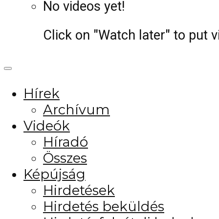
No videos yet!
Click on "Watch later" to put 
Hírek
Archívum
Videók
Híradó
Összes
Képújság
Hirdetések
Hirdetés beküldés