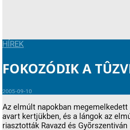
HÍREK
FOKOZÓDIK A TÛZ
2005-09-10
Az elmúlt napokban megemelkedett a
avart kertjükben, és a lángok az elm
riasztották Ravazd és Gyõrszentiván