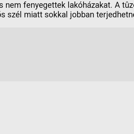
 és nem fenyegettek lakóházakat. A tûz
õs szél miatt sokkal jobban terjedhetn