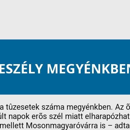
VESZÉLY MEGYÉNKBE
 tûzesetek száma megyénkben. Az õsz
últ napok erõs szél miatt elharapózha
 mellett Mosonmagyaróvárra is – adta 