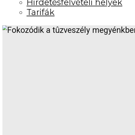
Hirdetésfelvételi helyek
Tarifák