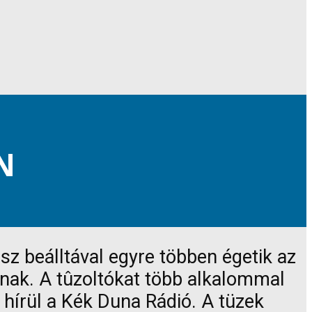
N
 beálltával egyre többen égetik az
tnak. A tûzoltókat több alkalommal
hírül a Kék Duna Rádió. A tüzek