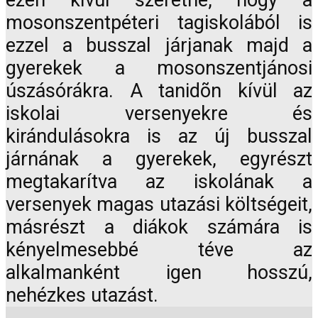
ezen kívül szeretné, hogy a
mosonszentpéteri tagiskolából is
ezzel a busszal járjanak majd a
gyerekek a mosonszentjánosi
úszásórákra. A tanidõn kívül az
iskolai versenyekre és
kirándulásokra is az új busszal
járnának a gyerekek, egyrészt
megtakarítva az iskolának a
versenyek magas utazási költségeit,
másrészt a diákok számára is
kényelmesebbé téve az
alkalmanként igen hosszú,
nehézkes utazást.