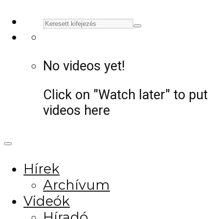
No videos yet!
Click on "Watch later" to put
videos here
Hírek
Archívum
Videók
Híradó