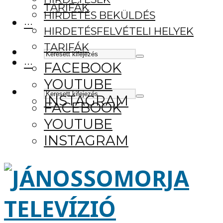
TARIFÁK
HIRDETÉS BEKÜLDÉS
···
HIRDETÉSFELVÉTELI HELYEK
TARIFÁK
···
FACEBOOK
YOUTUBE
INSTAGRAM
FACEBOOK
YOUTUBE
INSTAGRAM