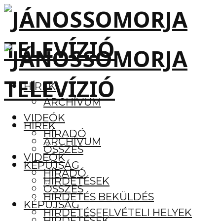
HÍREK
ARCHÍVUM
VIDEÓK
HÍREK
HÍRADÓ
ARCHÍVUM
ÖSSZES
VIDEÓK
KÉPÚJSÁG
HÍRADÓ
HIRDETÉSEK
ÖSSZES
HIRDETÉS BEKÜLDÉS
KÉPÚJSÁG
HIRDETÉSFELVÉTELI HELYEK
HIRDETÉSEK