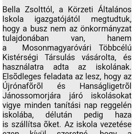
Bella Zsolttól, a Körzeti Általános
Iskola igazgatójától megtudtuk,
hogy a busz nem az önkormányzat
tulajdonában van, hanem
a Mosonmagyaróvári Többcélú
Kistérségi Társulás vásárolta, és
használatra adta az iskolának.
Elsõdleges feladata az lesz, hogy az
Újrónafõrõl és Hanságligetrõl
Jánossomorjára járó iskolásokat
vigye minden tanítási nap reggelén
iskolába, délután pedig haza
is szállítsa õket. Az iskola vezetése