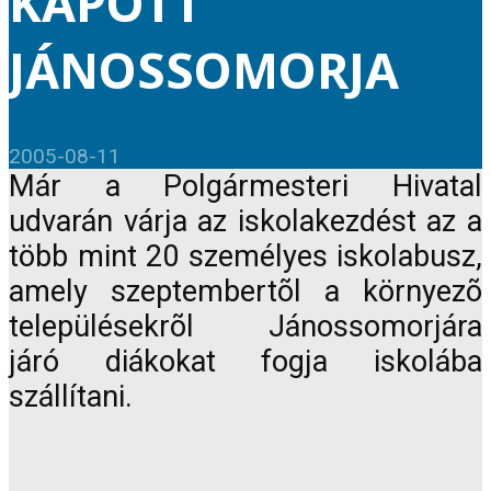
KAPOTT
JÁNOSSOMORJA
2005-08-11
Már a Polgármesteri Hivatal
udvarán várja az iskolakezdést az a
több mint 20 személyes iskolabusz,
amely szeptembertõl a környezõ
településekrõl Jánossomorjára
járó diákokat fogja iskolába
szállítani.