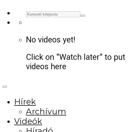
No videos yet!
Click on "Watch later" to put
videos here
Hírek
Archívum
Videók
Híradó