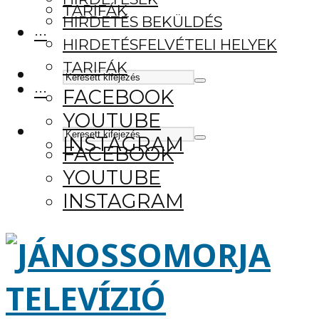
TARIFÁK
HIRDETÉS BEKÜLDÉS
···
HIRDETÉSFELVÉTELI HELYEK
TARIFÁK
···
FACEBOOK
YOUTUBE
INSTAGRAM
FACEBOOK
YOUTUBE
INSTAGRAM