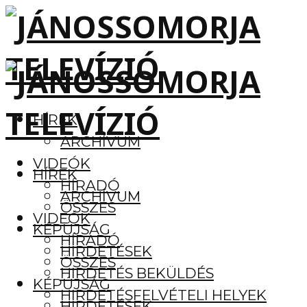
HÍREK
ARCHÍVUM
VIDEÓK
HÍREK
HÍRADÓ
ARCHÍVUM
ÖSSZES
VIDEÓK
KÉPÚJSÁG
HÍRADÓ
HIRDETÉSEK
ÖSSZES
HIRDETÉS BEKÜLDÉS
KÉPÚJSÁG
HIRDETÉSFELVÉTELI HELYEK
HIRDETÉSEK