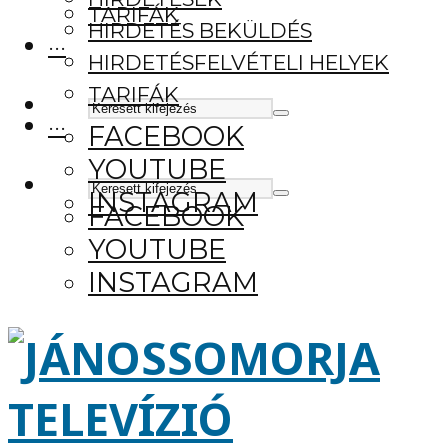
TARIFÁK
HIRDETÉS BEKÜLDÉS
···
HIRDETÉSFELVÉTELI HELYEK
TARIFÁK
···
FACEBOOK
YOUTUBE
INSTAGRAM
FACEBOOK
YOUTUBE
INSTAGRAM