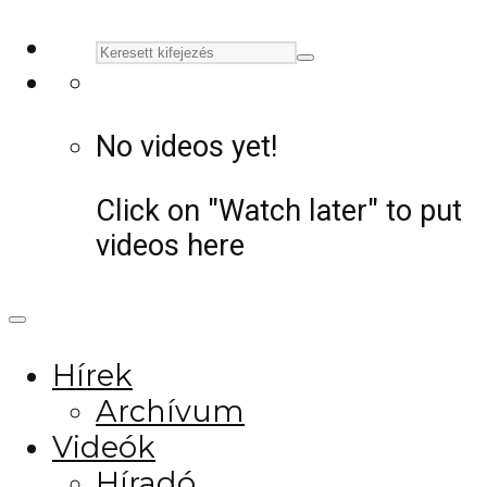
No videos yet!
Click on "Watch later" to put
videos here
Hírek
Archívum
Videók
Híradó