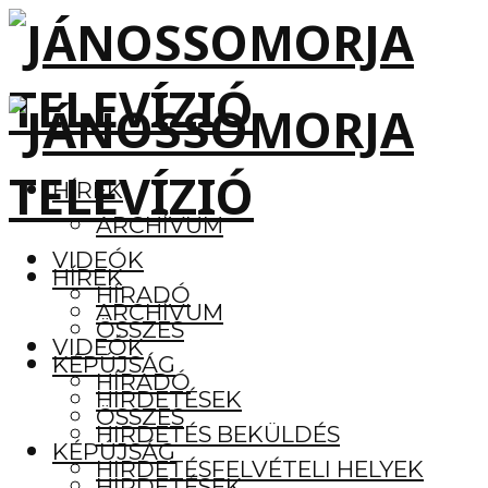
HÍREK
ARCHÍVUM
VIDEÓK
HÍREK
HÍRADÓ
ARCHÍVUM
ÖSSZES
VIDEÓK
KÉPÚJSÁG
HÍRADÓ
HIRDETÉSEK
ÖSSZES
HIRDETÉS BEKÜLDÉS
KÉPÚJSÁG
HIRDETÉSFELVÉTELI HELYEK
HIRDETÉSEK