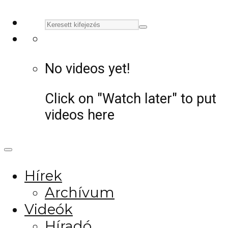
No videos yet!
Click on "Watch later" to put
videos here
Hírek
Archívum
Videók
Híradó