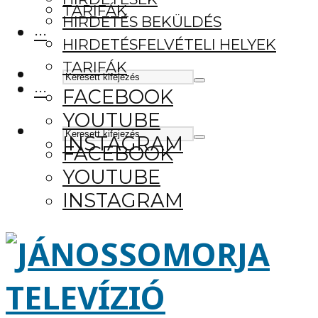
TARIFÁK
HIRDETÉS BEKÜLDÉS
···
HIRDETÉSFELVÉTELI HELYEK
TARIFÁK
···
FACEBOOK
YOUTUBE
INSTAGRAM
FACEBOOK
YOUTUBE
INSTAGRAM