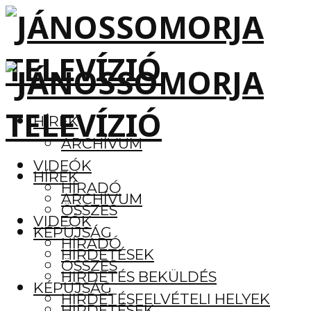
HÍREK
ARCHÍVUM
VIDEÓK
HÍREK
HÍRADÓ
ARCHÍVUM
ÖSSZES
VIDEÓK
KÉPÚJSÁG
HÍRADÓ
HIRDETÉSEK
ÖSSZES
HIRDETÉS BEKÜLDÉS
KÉPÚJSÁG
HIRDETÉSFELVÉTELI HELYEK
HIRDETÉSEK