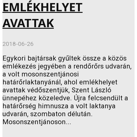
EMLÉKHELYET
AVATTAK
2018-06-26
Egykori bajtársak gyűltek össze a közös
emlékezés jegyében a rendőrőrs udvarán,
a volt mosonszentjánosi
határőrlaktanyánál, ahol emlékhelyet
avattak védőszentjük, Szent László
ünnepéhez közeledve. Újra felcsendült a
határőrség himnusza a volt laktanya
udvarán, szombaton délután.
Mosonszentjánoson...