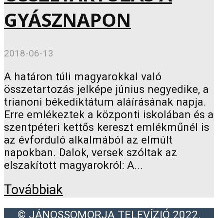
GYÁSZNAPON
2018-06-13
A határon túli magyarokkal való
összetartozás jelképe június negyedike, a
trianoni békediktátum aláírásának napja.
Erre emlékeztek a központi iskolában és a
szentpéteri kettős kereszt emlékműnél is
az évforduló alkalmából az elmúlt
napokban. Dalok, versek szóltak az
elszakított magyarokról: A...
Továbbiak
© JÁNOSSOMORJA TELEVÍZIÓ 2022.