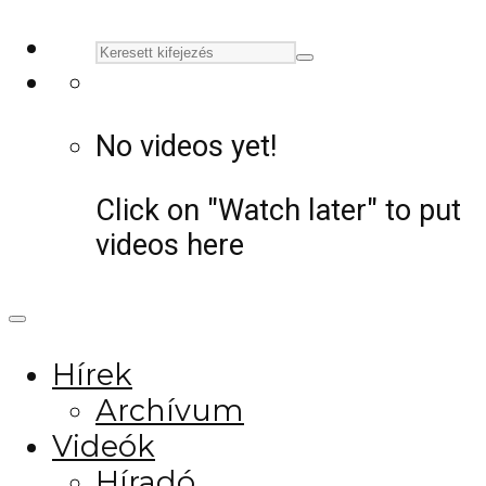
No videos yet!
Click on "Watch later" to put
videos here
Hírek
Archívum
Videók
Híradó