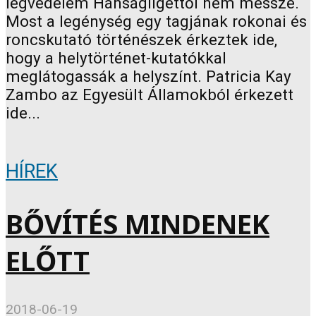
légvédelem Hanságligettől nem messze.
Most a legénység egy tagjának rokonai és
roncskutató történészek érkeztek ide,
hogy a helytörténet-kutatókkal
meglátogassák a helyszínt. Patricia Kay
Zambo az Egyesült Államokból érkezett
ide...
HÍREK
BŐVÍTÉS MINDENEK
ELŐTT
2018-06-19