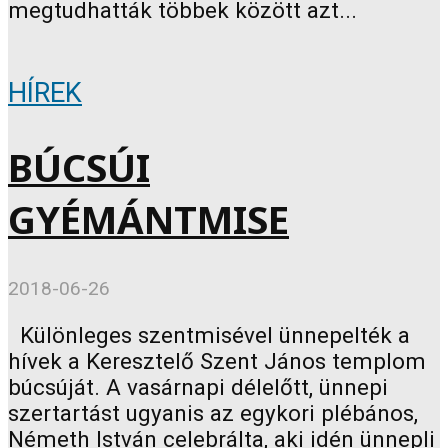
megtudhatták többek között azt...
HÍREK
BÚCSÚI
GYÉMÁNTMISE
2018-06-26
Különleges szentmisével ünnepelték a
hívek a Keresztelő Szent János templom
búcsúját. A vasárnapi délelőtt, ünnepi
szertartást ugyanis az egykori plébános,
Németh István celebrálta, aki idén ünnepli