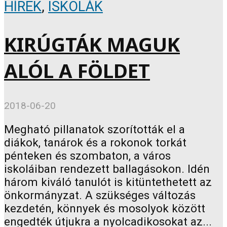
HÍREK
,
ISKOLÁK
KIRÚGTÁK MAGUK
ALÓL A FÖLDET
2018-06-20
Megható pillanatok szorították el a
diákok, tanárok és a rokonok torkát
pénteken és szombaton, a város
iskoláiban rendezett ballagásokon. Idén
három kiváló tanulót is kitüntethetett az
önkormányzat. A szükséges változás
kezdetén, könnyek és mosolyok között
engedték útjukra a nyolcadikosokat az...