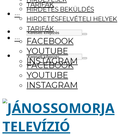
TARIFÁK
HIRDETÉS BEKÜLDÉS
···
HIRDETÉSFELVÉTELI HELYEK
TARIFÁK
···
FACEBOOK
YOUTUBE
INSTAGRAM
FACEBOOK
YOUTUBE
INSTAGRAM