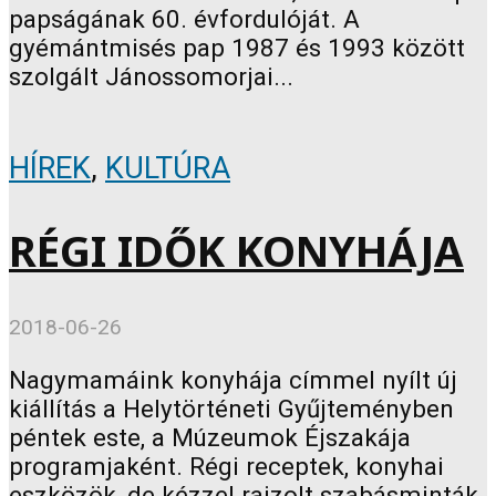
papságának 60. évfordulóját. A
gyémántmisés pap 1987 és 1993 között
szolgált Jánossomorjai...
HÍREK
,
KULTÚRA
RÉGI IDŐK KONYHÁJA
2018-06-26
Nagymamáink konyhája címmel nyílt új
kiállítás a Helytörténeti Gyűjteményben
péntek este, a Múzeumok Éjszakája
programjaként. Régi receptek, konyhai
eszközök, de kézzel rajzolt szabásminták,