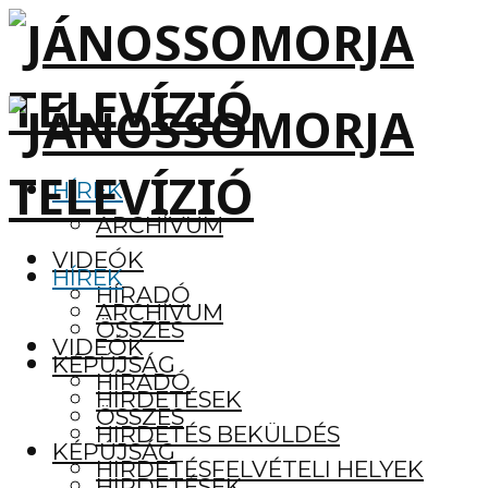
HÍREK
ARCHÍVUM
VIDEÓK
HÍREK
HÍRADÓ
ARCHÍVUM
ÖSSZES
VIDEÓK
KÉPÚJSÁG
HÍRADÓ
HIRDETÉSEK
ÖSSZES
HIRDETÉS BEKÜLDÉS
KÉPÚJSÁG
HIRDETÉSFELVÉTELI HELYEK
HIRDETÉSEK