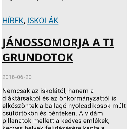
HÍREK
,
ISKOLÁK
JÁNOSSOMORJA A TI
GRUNDOTOK
2018-06-20
Nemcsak az iskolától, hanem a
diáktársaktól és az önkormányzattól is
elköszöntek a ballagó nyolcadikosok múlt
csütörtökön és pénteken. A vidám
pillanatok mellett a kedves emlékek,
kedves helyek felidézésére kapta a